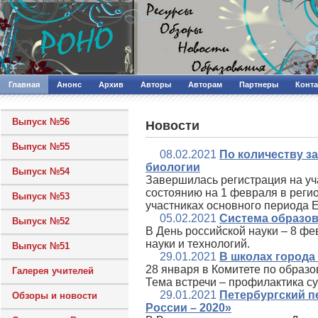
Главная
Анонс
Архив
Авторы
Авторам
Партнеры
Конт
Выпуск №56
Новости
Выпуск №55
08.02.2021
По количеству з
биологии
Выпуск №54
Завершилась регистрация на уча
состоянию на 1 февраля в рег
Выпуск №53
участниках основного периода 
05.02.2021
Система образов
Выпуск №52
В День российской науки – 8 фе
науки и технологий.
Выпуск №51
29.01.2021
В школах города
28 января в Комитете по образо
Галерея учителей
Тема встречи – профилактика с
29.01.2021
Петербургский пе
Обзоры и новости
России – 2020»