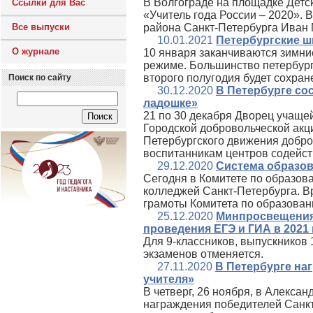
В Волгограде на площадке Детс
Ссылки для Вас
«Учитель года России – 2020». 
Все выпуски
района Санкт-Петербурга Иван
10.01.2021
Петербургские ш
О журнале
10 января заканчиваются зимни
режиме. Большинство петербургс
второго полугодия будет сохра
Поиск по сайту
30.12.2020
В Петербурге со
ладошке»
21 по 30 декабря Дворец учаще
Городской добровольческой акц
Петербургского движения добро
воспитанникам центров содейс
29.12.2020
Система образов
Сегодня в Комитете по образов
колледжей Санкт-Петербурга. В
грамоты Комитета по образован
25.12.2020
Минпросвещения
проведения ЕГЭ и ГИА в 2021 
Для 9-классников, выпускников
экзаменов отменяется.
27.11.2020
В Петербурге на
учителя»
В четверг, 26 ноября, в Алекс
награждения победителей Санкт