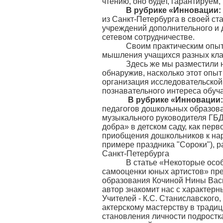
чтению, оно будет, гарантируем
В рубрике «Инновации:
из Санкт-Петербурга в своей с
учреждений дополнительного и 
сетевом сотрудничестве.
Своим практическим опытом 
мышления учащихся разных клас
Здесь же мы разместили нес
обнаружив, насколько этот опыт
организация исследовательской 
познавательного интереса обуч
В рубрике «Инновации:
педагогов дошкольных образова
музыкального руководителя ГБД
добра» в детском саду, как перв
приобщения дошкольников к нар
примере праздника "Сороки"), 
Санкт-Петербурга
В статье «Некоторые особе
самооценки юных артистов» пре
образования Кочиной Нины Васи
автор знакомит нас с характер
Учителей - К.С. Станиславского,
актерскому мастерству в традиц
становления личности подростка