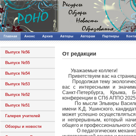
Главная
Анонс
Архив
Авторы
Авторам
Партнеры
Конт
Выпуск №56
От редакции
Выпуск №55
Уважаемые коллеги!
Выпуск №54
Приветствуем вас на страни
Продолжая тему экологическ
Выпуск №53
вас с интересными и значимы
Санкт-Петербурга, Крыма, 
Выпуск №52
конференции в СПб АППО 2025 
По мысли Эльвиры Василье
Выпуск №51
имени К.Д. Ушинского, кандида
может успешно осуществляться
Галерея учителей
и непрерывным, который начи
общего и профессионального о
Обзоры и новости
О педагогических механизма