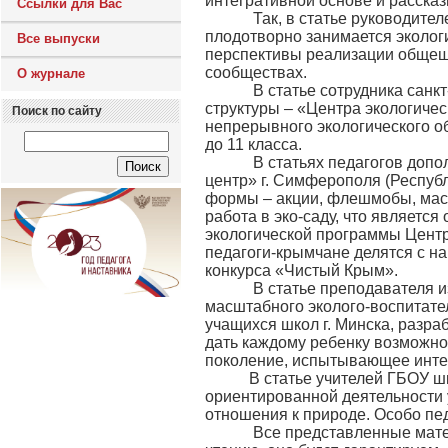
интегративной основе и расска
Ссылки для Вас
Так, в статье руководителе
плодотворно занимается эколо
Все выпуски
перспективы реализации общешк
сообществах.
О журнале
В статье сотрудника санкт-
структуры – «Центра экологичес
Поиск по сайту
непрерывного экологического об
до 11 класса.
В статьях педагогов допол
центр» г. Симферополя (Респуб
формы – акции, флешмобы, маст
работа в эко-саду, что являет
экологической программы Центр
педагоги-крымчане делятся с н
конкурса «Чистый Крым».
В статье преподавателя из г
масштабного эколого-воспитате
учащихся школ г. Минска, разра
дать каждому ребенку возможно
поколение, испытывающее интер
В статье учителей ГБОУ шк
ориентированной деятельности
отношения к природе. Особо пе
Все представленные материа