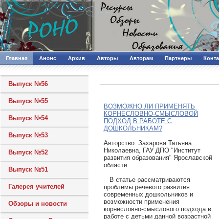
Главная
Анонс
Архив
Авторы
Авторам
Партнеры
Конт
Выпуск №56
Выпуск №55
ВОЗМОЖНО ЛИ ПРИМЕНЯТЬ
КОРНЕСЛОВНО-СМЫСЛОВОЙ
Выпуск №54
ПОДХОД В РАБОТЕ С
ДОШКОЛЬНИКАМ?
Выпуск №53
Авторcтво: Захарова Татьяна
Николаевна, ГАУ ДПО "Институт
Выпуск №52
развития образования" Ярославской
области
Выпуск №51
В статье рассматриваются
Галерея учителей
проблемы речевого развития
современных дошкольников и
возможности применения
Обзоры и новости
корнесловно-смыслового подхода в
работе с детьми данной возрастной