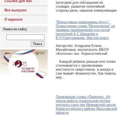
Ссылки для Вас
категории для обогащения их
словаря, развития понятийной
Все выпуски
стороны речи, навыков коммуникации.
О журнале
“Милостивые помилованы будут”.
Осмысление слова “Милосердие” на
Поиск по сайту
примере произведений для детей
писателей А.С.Шишкова и
Б.Н.Сергуненкова. Мастер-класс
Авторcтво: Аладьина Елена
Михайловна, воспитатель МБОУ
«Колосок» пос. Борисоглебский
Каждый ребенок раньше или позже
сталкивается с проявлением
жестокости сверстников, а иногда и
сам бывает безжалостен. Как помочь
ему...
Проживание слова «Порядок». Из
опыта работы дошкольной группы
детского сада при Ивановской школе
Борисоглебского района Ярославской
области