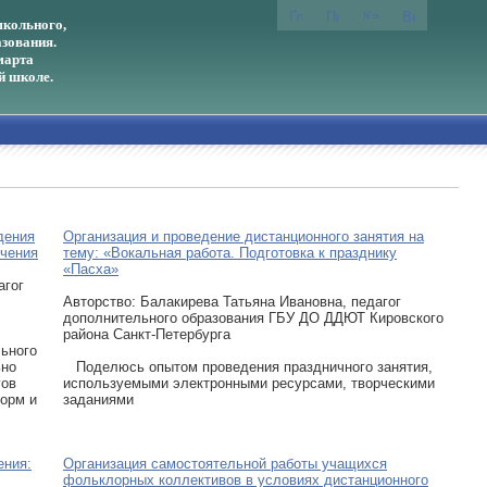
кольного,
зования.
марта
й школе.
дения
Организация и проведение дистанционного занятия на
учения
тему: «Вокальная работа. Подготовка к празднику
«Пасха»
агог
Авторcтво: Балакирева Татьяна Ивановна, педагог
дополнительного образования ГБУ ДО ДДЮТ Кировского
района Санкт-Петербурга
ьного
ьно
Поделюсь опытом проведения праздничного занятия,
гов
используемыми электронными ресурсами, творческими
орм и
заданиями
ения:
Организация самостоятельной работы учащихся
фольклорных коллективов в условиях дистанционного