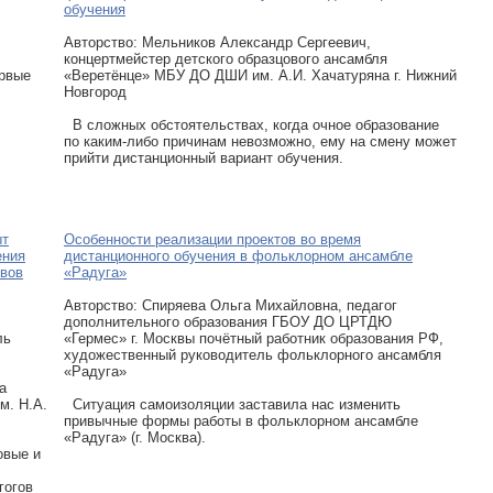
обучения
Авторcтво: Мельников Александр Сергеевич,
концертмейстер детского образцового ансамбля
ервые
«Веретёнце» МБУ ДО ДШИ им. А.И. Хачатуряна г. Нижний
Новгород
В сложных обстоятельствах, когда очное образование
по каким-либо причинам невозможно, ему на смену может
прийти дистанционный вариант обучения.
ыт
Особенности реализации проектов во время
ения
дистанционного обучения в фольклорном ансамбле
ивов
«Радуга»
Авторcтво: Спиряева Ольга Михайловна, педагог
дополнительного образования ГБОУ ДО ЦРТДЮ
ль
«Гермес» г. Москвы почётный работник образования РФ,
художественный руководитель фольклорного ансамбля
«Радуга»
а
м. Н.А.
Ситуация самоизоляции заставила нас изменить
привычные формы работы в фольклорном ансамбле
«Радуга» (г. Москва).
овые и
гогов