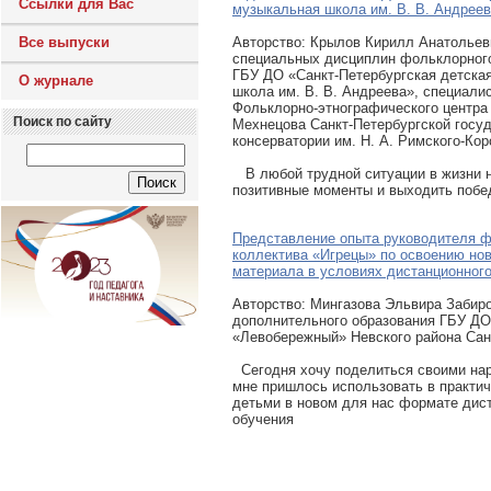
Ссылки для Вас
музыкальная школа им. В. В. Андрее
Все выпуски
Авторcтво: Крылов Кирилл Анатольев
специальных дисциплин фольклорног
ГБУ ДО «Санкт-Петербургская детска
О журнале
школа им. В. В. Андреева», специали
Фольклорно-этнографического центра 
Поиск по сайту
Мехнецова Санкт-Петербургской госу
консерватории им. Н. А. Римского-Кор
В любой трудной ситуации в жизни н
позитивные моменты и выходить поб
Представление опыта руководителя 
коллектива «Игрецы» по освоению нов
материала в условиях дистанционног
Авторcтво: Мингазова Эльвира Забиро
дополнительного образования ГБУ Д
«Левобережный» Невского района Сан
Сегодня хочу поделиться своими нар
мне пришлось использовать в практич
детьми в новом для нас формате дис
обучения