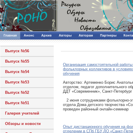
Главная
Анонс
Архив
Авторы
Авторам
Партнеры
Конт
Выпуск №56
Выпуск №55
Организация самостоятельной работы
фольклорных коллективов в условиях
Выпуск №54
обучения
Выпуск №53
Авторcтво: Артеменко Борис Анатоль
отделом, педагог дополнительного о
ДДТ «Современник», Санкт-Петербург
Выпуск №52
2 июня сотрудниками фольклорно-эт
Выпуск №51
отдела Дома детского творчества «С
проведен районный онлайн-семинар
Галерея учителей
Обзоры и новости
Опыт дистанционного обучения на фо
отделении в СПб ГБУ ДО «Санкт-Пете