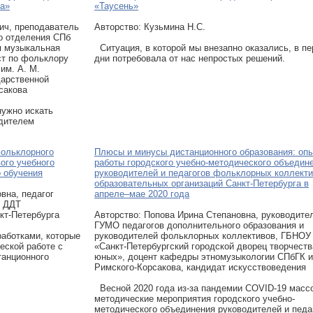
ва»
«Таусень»
ич, преподаватель
Авторcтво: Кузьмина Н.С.
о отделения СПб
я музыкальная
Ситуация, в которой мы внезапно оказались, в п
ст по фольклору
дни потребовала от нас непростых решений.
им. А. М.
дарственной
сакова
ужно искать
едителем
фольклорного
Плюсы и минусы дистанционного образования: оп
ого учебного
работы городского учебно-методического объедин
о обучения
руководителей и педагогов фольклорных коллект
образовательных организаций Санкт-Петербурга в
вна, педагог
апреле–мае 2020 года
О ДДТ
кт-Петербурга
Авторcтво: Попова Ирина Степановна, руководите
ГУМО педагогов дополнительного образования и
аботками, которые
руководителей фольклорных коллективов, ГБНОУ
еской работе с
«Санкт-Петербургский городской дворец творчеств
танционного
юных», доцент кафедры этномузыкологии СПбГК и
Римского-Корсакова, кандидат искусствоведения
Весной 2020 года из-за пандемии COVID-19 масс
методические мероприятия городского учебно-
методического объединения руководителей и педа