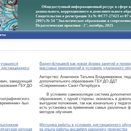
Общедоступный информационный ресурс в сфере ш
дошкольного, коррекционного и дополнительного обра
Свидетельство о регистрации Эл № ФС77-27423 от 07 
2007г.
№ 54 "Экологическое образование в современно
Педагогические практики - 2", октябрь, 2025
акты
 учащихся
Видео-флешмоб как новая форма занятий и прове
 дистанционного
массовых мероприятий в условиях удаленного об
Авторcтво: Ананченок Татьяна Владимировна, пед
евич, заведующий
дополнительного образования ГБУ ДО ДДТ
бразования ГБУ ДО
«Современник» Санкт-Петербурга
В условиях самоизоляции система дополнител
нографического
образования, с одной стороны, оказалась в довол
овременник» был
выгодном положении, так как изначально у педаго
есть установка на применение самых различных ф
методов обучения.
льклорном
Методика работы в условиях дистанционного обуч
рбургская детская
из опыта работы ансамбля народного творчества