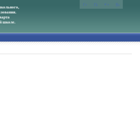
кольного,
зования.
марта
й школе.