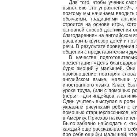
Для того, чтобы ученик смо
выполняю это упражнение?», «
поэтому мы начинаем вводить 
обычаями, традициями англоя
строится на основе игры, кот
основной способ достижения о
благодарения» на английском я
расширить кругозор детей и поз
речи. В результате проведения
общения с представителями дру
В качестве подготовитель
презентация «День благодарен
бурю эмоций у малышей. Они 
произношение, повторяя слова 
английском языке, малыши у
иностранного языка. Класс бы
уроке труда, (или с помощью р
(перья – для индейцев, а шляпк
Один учитель выступал в роли
украсили рисунками ребят с с
помощью старшеклассников, кот
в Америку. Приехав на контине
Было забавно наблюдать с как
каждый еще рассказывал о себ
про себя ошибки малышей, что