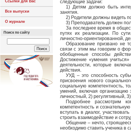
Ссылки для Вас
следующие задачи:
1) Детям должно быть инте
Все выпуски
занятия.
2) Родители должны видеть п
О журнале
3) Преподаватель должен пол
За последнее время в общес
Поиск по сайту
путях их реализации. По сути
личностно-ориентированной, де
Образование призвано не то
связи с этим мы говорим о фо
обобщенные способы действи
Достижение «умения учиться»
деятельности, которые включ
действия.
УУД – это способность субъ
присвоения нового социальног
социальную компетентность, то
умений, включая организацию э
личностный, 2) регулятивный, 3
Подробнее рассмотрим ко
компетентность и сознательную
вступать в диалог, участвоват
строить взаимодействие и сотру
Общение – нечто, строящееся
необходимо ставить ученика в 