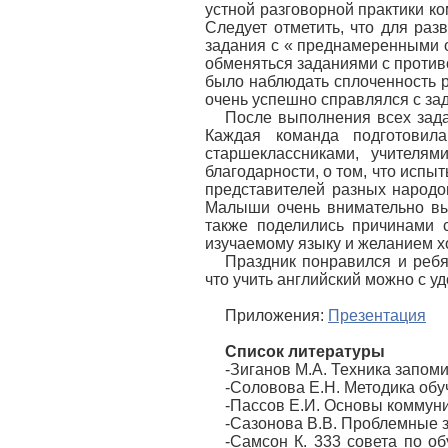
устной разговорной практики к
Следует отметить, что для ра
задания с « преднамеренными 
обменяться заданиями с проти
было наблюдать сплоченность ре
очень успешно справлялся с за
После выполнения всех зада
Каждая команда подготовил
старшеклассниками, учителям
благодарности, о том, что испыт
представителей разных народов
Малыши очень внимательно вы
также поделились причинами с
изучаемому языку и желанием х
Праздник понравился и ребя
что учить английский можно с у
Приложения:
Презентация
Список литературы
-Зиганов М.А. Техника запом
-Соловова Е.Н. Методика об
-Пассов Е.И. Основы коммуни
-Сазонова В.В. Проблемные з
-Самсон К. 333 совета по об