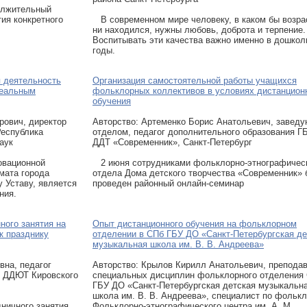
олжительный
тия конкретного
В современном мире человеку, в каком бы возра
ни находился, нужны любовь, доброта и терпение.
Воспитывать эти качества важно именно в дошко
годы.
я деятельность
Организация самостоятельной работы учащихся
реальным
фольклорных коллективов в условиях дистанцион
обучения
рович, директор
Авторcтво: Артеменко Борис Анатольевич, завед
Республика
отделом, педагог дополнительного образования Г
аук
ДДТ «Современник», Санкт-Петербург
овационной
2 июня сотрудниками фольклорно-этнографичес
мата города
отдела Дома детского творчества «Современник»
у Уставу, является
проведен районный онлайн-семинар
ния.
ного занятия на
Опыт дистанционного обучения на фольклорном
к празднику
отделении в СПб ГБУ ДО «Санкт-Петербургская де
музыкальная школа им. В. В. Андреева»
вна, педагог
Авторcтво: Крылов Кирилл Анатольевич, препода
О ДДЮТ Кировского
специальных дисциплин фольклорного отделения
ГБУ ДО «Санкт-Петербургская детская музыкальн
школа им. В. В. Андреева», специалист по фольк
ичного занятия,
Фольклорно-этнографического центра им. А. М.