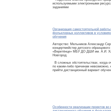
используемыми электронными ресурс
заданиями
Организация самостоятельной работы
фольклорных коллективов в условиях
обучения
Авторcтво: Мельников Александр Сер
концертмейстер детского образцового
«Веретёнце» МБУ ДО ДШИ им. А.И. Ха
Новгород
В сложных обстоятельствах, когда о
по каким-либо причинам невозможно, 
прийти дистанционный вариант обучен
Особенности реализации проектов во
дистанционного обучения в фольклор