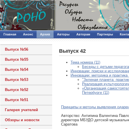
Главная
Анонс
Архив
Авторы
Авторам
Партнеры
Конт
Выпуск №56
Выпуск 42
Выпуск №55
Тема номера (11)
Беседы с детьми педагога
Выпуск №54
Инновации: поиски и исследовани
Инновации: методика и практика 
Выпуск №53
"Зеленая планета: практик
Реализация культурологи
«Организация самостоятел
Выпуск №52
Петербурге (11)
Выпуск №51
Принципы и методы выявления одаре
Галерея учителей
Авторcтво: Антипина Валентина Павл
директора МБУДО детской музыкальн
Обзоры и новости
Саратова