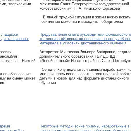
ами, творческими
Мехнецова Санкт-Петербургской государственной
консерватории им. Н. А. Римского-Корсакова
В любой трудной ситуации в жизни нужно искать
позитивные моменты и выходить победителем
 учащихся
Представление опыта руководителя фольклорного
 дистанционного
коллектива «Игрецы» по освоению нового учебног
материала в условиях дистанционного обучения
геевич,
Авторcтво: Мингазова Эльвира Забировна, педагог
 ансамбля
дополнительного образования ГБУ ДО ДДТ
чатуряна г. Нижний
«Левобережный» Невского района Санкт-Петербур
Сегодня хочу поделиться своими наработками, к
чное образование
мне пришлось использовать в практической работе
ему на смену может
детьми в новом для нас формате дистанционного
ия.
обучения
 время
Некоторые методические приёмы, наработанные в
ном ансамбле
процессе индивидуальных онлайн занятий по пре