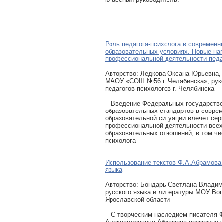
Роль педагога-психолога в современн
образовательных условиях. Новые на
профессиональной деятельности педа
Авторcтво: Ледкова Оксана Юрьевна, 
МАОУ «СОШ №56 г. Челябинска», ру
педагогов-психологов г. Челябинска
Введение Федеральных государств
образовательных стандартов в совре
образовательной ситуации влечет сер
профессиональной деятельности всех
образовательных отношений, в том чи
психолога
Использование текстов Ф.А.Абрамова 
языка
Авторcтво: Бондарь Светлана Владим
русского языка и литературы МОУ В
Ярославской области
С творческим наследием писателя 
Александровича Абрамова возможно 