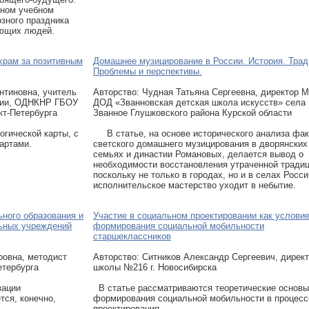
нном учебном
зного праздника
ующих людей.
храм за позитивным
Домашнее музицирование в России. История. Трад
Проблемы и перспективы.
нтиновна, учитель
Авторcтво: Чудная Татьяна Сергеевна, директор
огии, ОДНКНР ГБОУ
ДОД «Званновская детская школа искусств» села
т-Петербурга
Званное Глушковского района Курской области
гической карты, с
В статье, на основе исторического анализа фак
картами.
светского домашнего музицирования в дворянских
семьях и династии Романовых, делается вывод о
необходимости восстановления утраченной традиц
поскольку не только в городах, но и в селах Росси
исполнительское мастерство уходит в небытие.
ного образования и
Участие в социальном проектировании как услови
ьных учреждений
формирования социальной мобильности
старшеклассников
ровна, методист
Авторcтво: Ситников Александр Сергеевич, дирек
етербурга
школы №216 г. Новосибирска
зации
В статье рассматриваются теоретические основы
тся, конечно,
формирования социальной мобильности в процесс
проектирования.