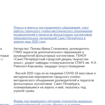
Плюсы и минусы дистанционного образования: опыт
о
работы городского учебно-методического объединения
руководителей и педагогов фольклорных коллективов
образовательных организаций Санкт-Петербурга в
апреле–мае 2020 года
га
Авторcтво: Попова Ирина Степановна, руководитель
ГУМО педагогов дополнительного образования и
оторые
руководителей фольклорных коллективов, ГБНОУ
 с
«Санкт-Петербургский городской дворец творчества
юных», доцент кафедры этномузыкологии СПбГК им. Н.А.
Римского-Корсакова, кандидат искусствоведения
Весной 2020 года из-за пандемии COVID-19 массовые и
методические мероприятия городского учебно-
методического объединения руководителей и педагогов
фольклорных коллективов Санкт-Петербурга,
планировавшиеся на апрель и май, оказались под
угрозой срыва.
Форма дистанционного обучения этногруппы вокально-
дметам:
хореографической студии «Форте» в условиях