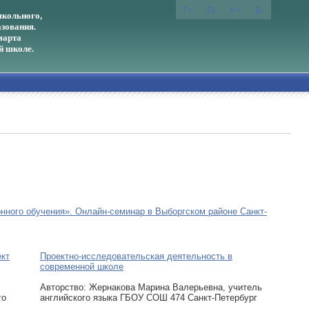
кольного,
зования.
марта
й школе.
нного обучения». Онлайн-семинар в Выборгском районе Санкт-
ект
Проектно-исследовательская деятельность в
современной школе
Авторcтво: Жернакова Марина Валерьевна, учитель
го
английского языка ГБОУ СОШ 474 Санкт-Петербург