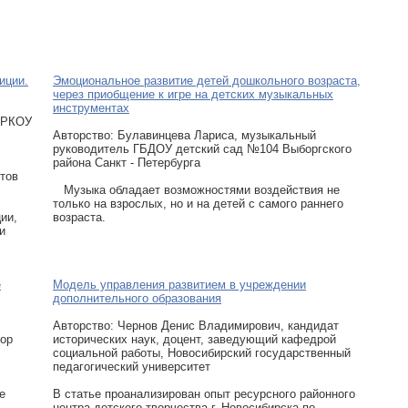
иции.
Эмоциональное развитие детей дошкольного возраста,
через приобщение к игре на детских музыкальных
инструментах
 МРКОУ
Авторcтво: Булавинцева Лариса, музыкальный
руководитель ГБДОУ детский сад №104 Выборгского
района Санкт - Петербурга
тов
Музыка обладает возможностями воздействия не
только на взрослых, но и на детей с самого раннего
ии,
возраста.
и
е
Модель управления развитием в учреждении
дополнительного образования
Авторcтво: Чернов Денис Владимирович, кандидат
тор
исторических наук, доцент, заведующий кафедрой
социальной работы, Новосибирский государственный
педагогический университет
е
В статье проанализирован опыт ресурсного районного
центра детского творчества г. Новосибирска по