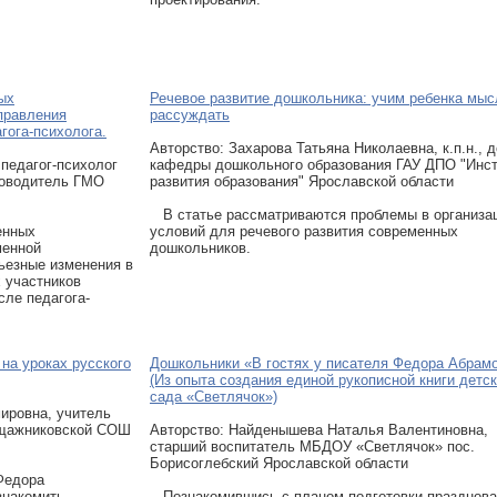
ых
Речевое развитие дошкольника: учим ребенка мыс
правления
рассуждать
гога-психолога.
Авторcтво: Захарова Татьяна Николаевна, к.п.н., 
педагог-психолог
кафедры дошкольного образования ГАУ ДПО "Инст
ководитель ГМО
развития образования" Ярославской области
В статье рассматриваются проблемы в организа
енных
условий для речевого развития современных
менной
дошкольников.
ьезные изменения в
 участников
сле педагога-
на уроках русского
Дошкольники «В гостях у писателя Федора Абрам
(Из опыта создания единой рукописной книги детск
сада «Светлячок»)
ировна, учитель
ощажниковской СОШ
Авторcтво: Найденышева Наталья Валентиновна,
старший воспитатель МБДОУ «Светлячок» пос.
Борисоглебский Ярославской области
Федора
знакомить
Познакомившись с планом подготовки празднова