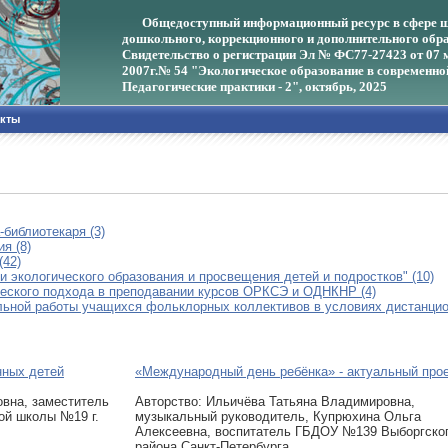
Общедоступный информационный ресурс в сфере ш
дошкольного, коррекционного и дополнительного обра
Свидетельство о регистрации Эл № ФС77-27423 от 07 
2007г.
№ 54 "Экологическое образование в современно
Педагогические практики - 2", октябрь, 2025
акты
-библиотекаря (3)
я (8)
(42)
и экологического образования и просвещения детей и подростков" (10)
ческого подхода в преподавании курсов ОРКСЭ и ОДНКНР (4)
ьной работы учащихся фольклорных коллективов в условиях дистанцио
нных детей
«Международный день ребёнка» - актуальный про
овна, заместитель
Авторcтво: Ильичёва Татьяна Владимировна,
ой школы №19 г.
музыкальный руководитель, Купрюхина Ольга
Алексеевна, воспитатель ГБДОУ №139 Выборгско
района Санкт-Петербурга