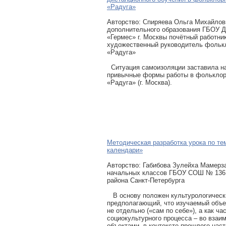
«Радуга»
Авторcтво: Спиряева Ольга Михайловн
дополнительного образования ГБОУ
«Гермес» г. Москвы почётный работни
художественный руководитель фольк
«Радуга»
Ситуация самоизоляции заставила н
привычные формы работы в фолькло
«Радуга» (г. Москва).
Методическая разработка урока по те
календари»
Авторcтво: Габибова Зулейха Мамерз
начальных классов ГБОУ СОШ № 136
района Санкт-Петербурга
В основу положен культурологическ
предполагающий, что изучаемый объе
не отдельно («сам по себе»), а как ча
социокультурного процесса – во взаи
объектами, в контексте прошлого-нас