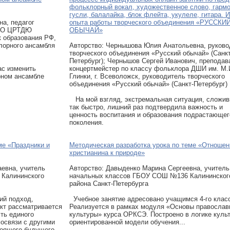
фольклорный вокал, художественное слово, гармо
гусли, балалайка, блок флейта, укулеле, гитара. И
а, педагог
опыта работы творческого объединения «РУССКИ
 ДО ЦРТДЮ
ОБЫЧАЙ»
к образования РФ,
лорного ансамбля
Авторcтво: Чернышова Юлия Анатольевна, руково
творческого объединения «Русский обычай» (Санкт
Петербург); Чернышов Сергей Иванович, преподав
ас изменить
концертмейстер по классу фольклора ДШИ им. М.
рном ансамбле
Глинки, г. Всеволожск, руководитель творческого
объединения «Русский обычай» (Санкт-Петербург)
На мой взгляд, экстремальная ситуация, сложи
так быстро, лишний раз подтвердила важность и
ценность воспитания и образования подрастающег
поколения.
ме «Праздники и
Методическая разработка урока по теме «Отношен
христианина к природе»
аевна, учитель
Авторcтво: Давыденко Марина Сергеевна, учитель
 Калининского
начальных классов ГБОУ СОШ №136 Калининског
района Санкт-Петербурга
ий подход,
Учебное занятие адресовано учащимся 4-го клас
кт рассматривается
Реализуется в рамках модуля «Основы православ
сть единого
культуры» курса ОРКСЭ. Построено в логике культ
мосвязи с другими
ориентированной модели обучения...
тоящего-будущего.