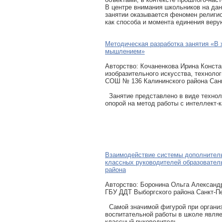
В центре внимания школьников на да
занятии оказывается феномен религио
как способа и момента единения вер
Методическая разработка занятия «В 
мышлением»
Авторcтво: Кочаненкова Ирина Конста
изобразительного искусства, технол
СОШ № 136 Калининского района Санк
Занятие представлено в виде техноло
опорой на метод работы с интеллект-
Взаимодействие системы дополнитель
классных руководителей образовател
района
Авторcтво: Боронина Ольга Александ
ГБУ ДДТ Выборгского района Санкт-П
Самой значимой фигурой при органи
воспитательной работы в школе являе
классный руководитель.