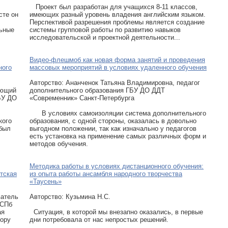
Проект был разработан для учащихся 8-11 классов,
сте он
имеющих разный уровень владения английским языком.
Перспективой разрешения проблемы является создание
льные
системы групповой работы по развитию навыков
исследовательской и проектной деятельности...
Видео-флешмоб как новая форма занятий и проведения
ного
массовых мероприятий в условиях удаленного обучения
Авторcтво: Ананченок Татьяна Владимировна, педагог
ующий
дополнительного образования ГБУ ДО ДДТ
БУ ДО
«Современник» Санкт-Петербурга
В условиях самоизоляции система дополнительного
кого
образования, с одной стороны, оказалась в довольно
 был
выгодном положении, так как изначально у педагогов
есть установка на применение самых различных форм и
методов обучения.
Методика работы в условиях дистанционного обучения:
тская
из опыта работы ансамбля народного творчества
«Таусень»
ватель
Авторcтво: Кузьмина Н.С.
 СПб
ая
Ситуация, в которой мы внезапно оказались, в первые
лору
дни потребовала от нас непростых решений.