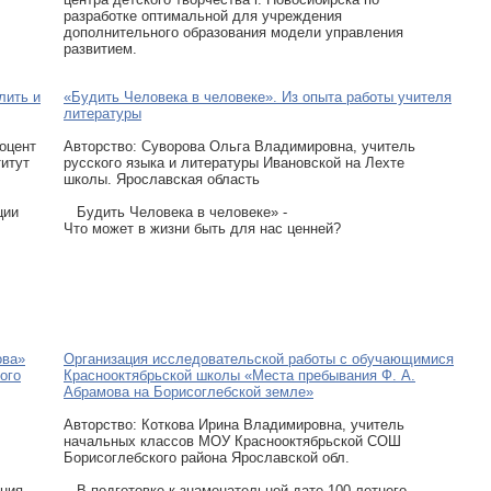
разработке оптимальной для учреждения
дополнительного образования модели управления
развитием.
лить и
«Будить Человека в человеке». Из опыта работы учителя
литературы
доцент
Авторcтво: Суворова Ольга Владимировна, учитель
итут
русского языка и литературы Ивановской на Лехте
школы. Ярославская область
ции
Будить Человека в человеке» -
Что может в жизни быть для нас ценней?
ова»
Организация исследовательской работы с обучающимися
ого
Краснооктябрьской школы «Места пребывания Ф. А.
Абрамова на Борисоглебской земле»
Авторcтво: Коткова Ирина Владимировна, учитель
начальных классов МОУ Краснооктябрьской СОШ
Борисоглебского района Ярославской обл.
ния
В подготовке к знаменательной дате 100-летнего