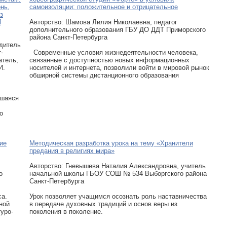
нь,
самоизоляции: положительное и отрицательное
з
Й
Авторcтво: Шамова Лилия Николаевна, педагог
дополнительного образования ГБУ ДО ДДТ Приморского
района Санкт-Петербурга
дитель
-
Современные условия жизнедеятельности человека,
атель,
связанные с доступностью новых информационных
И.
носителей и интернета, позволили войти в мировой рынок
обширной системы дистанционного образования
вшаяся
о
ие
Методическая разработка урока на тему «Хранители
предания в религиях мира»
Авторcтво: Гневышева Наталия Александровна, учитель
о
начальной школы ГБОУ СОШ № 534 Выборгского района
Санкт-Петербурга
са.
Урок позволяет учащимся осознать роль наставничества
ной
в передаче духовных традиций и основ веры из
уро-
поколения в поколение.