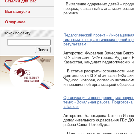
Ссылки для Вас
Выявление одаренных детей – прод
процесс, связанный с анализом разви
Все выпуски
ребенка.
О журнале
Поиск по сайту
Педагогический проект «Инновациона
гимназии: от стратегических целей к 
результатам»
Авторcтво: Журавлев Вячеслав Викто
КГУ «Гимназия №2» города Рудного. 
Казахстан, кандидат педагогических н
В статье раскрыты особенности инн
деятельности КГУ «Гимназия №2» аки
Рудного, которая, согласно школьном
инновационной организацией образова
Организация и проведение дистанцион
тему: «Вокальная работа. Подготовка 
«Пасха»
Авторcтво: Балакирева Татьяна Ивано
дополнительного образования ГБУ Д
района Санкт-Петербурга
Поделюсь опытом проведения праздн