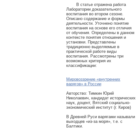
В статье отражена работа
Лаборатории доказательного
воспитания во втором сезоне.
Описано содержание и формы
деятельности. Уточнено понятие
воспитания на основе его отличия
от обучения. Определены в данном
контексте понятия отношения и
установки. Представлены
традиционно выделяемые в
практической работе виды
воспитания. Рассмотрены три
возможных критерия их
классификации:
Мировоззрение «внутренних
варягов» в России
Авторcтво: Тимкин Юрий
Николаевич, кандидат исторических
наук, доцент, Вятский социально-
экономический институт (г. Киров)
В Древней Руси варягами называли
выходцев «из-за моря», т.е. с
Балтики.