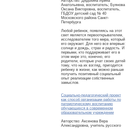
Авторcтво: Дядькина Ирина
Анатольевна, воспитатель; Буянова
Оксана Викторовна, воспитатель,
ГБДОУ детский сад № 40
Московского района Санкт-
Петербурга
Любой ребенок, появляясь на этот
свет является первооткрывателем,
исследователем того мира, который
его окружает. Для него все впервые:
солнце и дождь, страх и радость. И
первыми, кто поддерживает его в
этом мире это, конечно, его
родители, которые учат своих детей
тому, что на их взгляд, пригодится
ребенку в жизни, как можно раньше
получить позитивный социальный
опыт реализации собственных
замыслов.
Социально-педагогический проект
как способ организации работы по
патриотическому воспитанию
обучающихся в современном
образовательном учреждении
Авторcтво: Аксенова Вера
Александровна, учитель русского