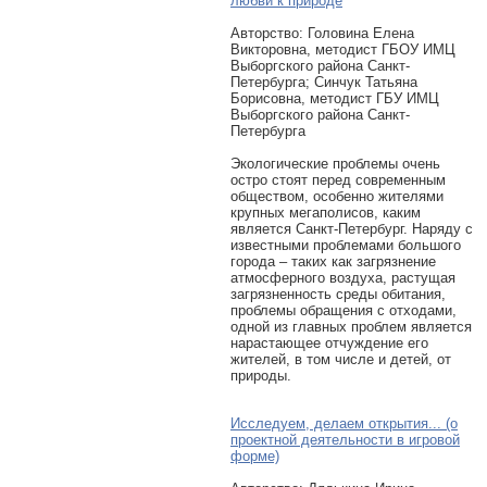
любви к природе
Авторcтво: Головина Елена
Викторовна, методист ГБОУ ИМЦ
Выборгского района Санкт-
Петербурга; Синчук Татьяна
Борисовна, методист ГБУ ИМЦ
Выборгского района Санкт-
Петербурга
Экологические проблемы очень
остро стоят перед современным
обществом, особенно жителями
крупных мегаполисов, каким
является Санкт-Петербург. Наряду с
известными проблемами большого
города – таких как загрязнение
атмосферного воздуха, растущая
загрязненность среды обитания,
проблемы обращения с отходами,
одной из главных проблем является
нарастающее отчуждение его
жителей, в том числе и детей, от
природы.
Исследуем, делаем открытия... (о
проектной деятельности в игровой
форме)