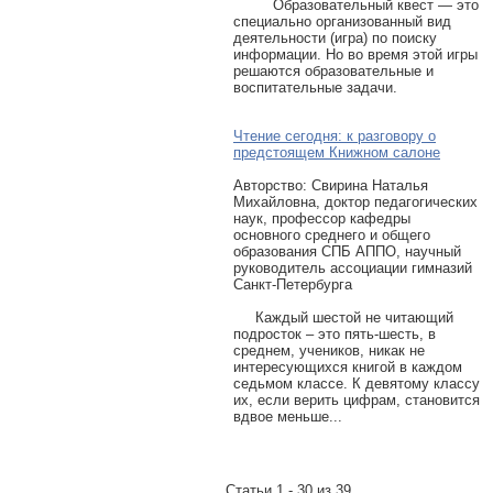
Образовательный квест — это
специально организованный вид
деятельности (игра) по поиску
информации. Но во время этой игры
решаются образовательные и
воспитательные задачи.
Чтение сегодня: к разговору о
предстоящем Книжном салоне
Авторcтво: Свирина Наталья
Михайловна, доктор педагогических
наук, профессор кафедры
основного среднего и общего
образования СПБ АППО, научный
руководитель ассоциации гимназий
Санкт-Петербурга
Каждый шестой не читающий
подросток – это пять-шесть, в
среднем, учеников, никак не
интересующихся книгой в каждом
седьмом классе. К девятому классу
их, если верить цифрам, становится
вдвое меньше...
Статьи 1 - 30 из 39