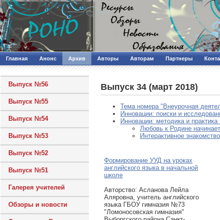
Главная
Анонс
Архив
Авторы
Авторам
Партнеры
Конт
Выпуск №56
Выпуск 34 (март 2018)
Выпуск №55
Тема номера "Внеурочная деятел
Инновации: поиски и исследовани
Выпуск №54
Инновации: методика и практика 
Любовь к Родине начинает
Выпуск №53
Интерактивное знакомство
Выпуск №52
Формирование УУД на уроках
английского языка в начальной
Выпуск №51
школе
Галерея учителей
Авторcтво: Асланова Лейла
Аляровна, учитель английского
языка ГБОУ гимназия №73
Обзоры и новости
"Ломоносовская гимназия"
Выборгского района Санкт-