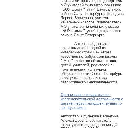
языка и литературы, председатель
МО учителей гуманитарного цикла
ГБОУ школа "Тутти" Центрального
района Санкт-Петербурга; Бородина
Лариса Борисовна, учитель
начальных классов, председатель
МО учителей начальных классов
ГБОУ школа "Тутти" Центрального
района Санкт-Петербурга
Авторы предлагают
познакомиться с одной из
интересных страничек жизни
известной петербургской школы
"Тутти" - участии её коллектива -
детей, учителей, родителей с
привлечением культурной
общественности Санкт - Петербурга
в общешкольных событиях
патриотической направленности.
Организация познавательно-
исследовательской деятельности с
детьми первой младшей группы по
посадке семян
Авторcтво: Друганова Валентина
Александровна, воспитатель
структурного подразделения ДО