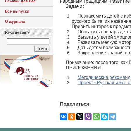
народным традициям. Развитие 
Ссылки для Вас
Задачи:
Все выпуски
Познакомить детей с из
русского быта, их названия
О журнале
Привить интерес к предме
Обогатить словарь дете
Поиск по сайту
Вызвать у детей эмоцио
Развивать мелкую мотор
Дать детям возможность
Закрепление знаний, по
Примечание: после того, как
ПРИЛОЖЕНИЯ:
Методические рекоменд
Проект «Русская изба: о
Поделиться: