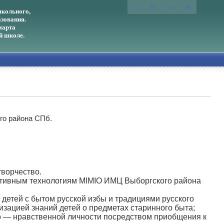
кольного,
зования.
марта
й школе.
го района СПб.
творчество.
активным технологиям MIMIO ИМЦ Выборгского района
детей с бытом русской избы и традициями русского
зацией знаний детей о предметах старинного быта;
но — нравственной личности посредством приобщения к