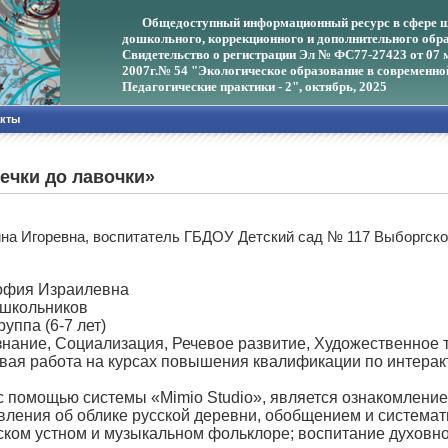
Общедоступный информационный ресурс в сфере ш
дошкольного, коррекционного и дополнительного обра
Свидетельство о регистрации Эл № ФС77-27423 от 07 
2007г.
№ 54 "Экологическое образование в современно
Педагогические практики - 2", октябрь, 2025
акты
печки до лавочки»
ина Игоревна, воспитатель ГБДОУ Детский сад № 117 Выборгско
офия Израилевна
ошкольников
уппа (6-7 лет)
нание, Социализация, Речевое развитие, Художественное 
говая работа на курсах повышения квалификации по интер
с помощью системы «Mimio Studio», является ознакомление 
ления об облике русской деревни, обобщением и системати
сском устном и музыкальном фольклоре; воспитание духов