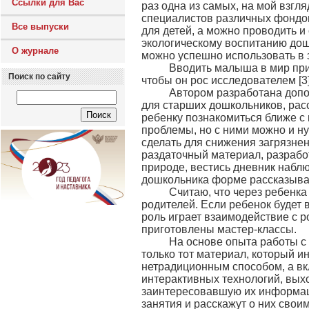
Ссылки для Вас
раз одна из самых, на мой взгл
специалистов различных фондов
Все выпуски
для детей, а можно проводить и
экологическому воспитанию дош
О журнале
можно успешно использовать в 
Вводить малыша в мир приро
Поиск по сайту
чтобы он рос исследователем [3]
Автором разработана дополн
для старших дошкольников, рас
ребенку познакомиться ближе с 
проблемы, но с ними можно и нуж
сделать для снижения загрязне
раздаточный материал, разработ
природе, вестись дневник наблю
дошкольника форме рассказывае
Считаю, что через ребенка м
родителей. Если ребенок будет 
роль играет взаимодействие с р
приготовлены мастер-классы.
На основе опыта работы с де
только тот материал, который и
нетрадиционным способом, а вк
интерактивных технологий, выход
заинтересовавшую их информаци
занятия и расскажут о них сво