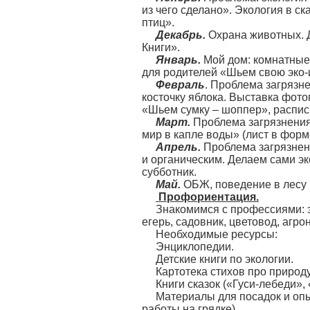
из чего сделано». Экология в с
птиц».
Декабрь.
Охрана животных. Д
Книги».
Январь.
Мой дом: комнатные 
для родителей «Шьем свою эко-и
Февраль
. Проблема загрязн
косточку яблока. Выставка фот
«Шьем сумку – шоппер», распис
Март.
Проблема загрязнения 
мир в капле воды» (лист в форме
Апрель.
Проблема загрязнен
и органическим. Делаем сами э
субботник.
Май.
ОБЖ, поведение в лесу и
Профориентация.
Знакомимся с профессиями: эк
егерь, садовник, цветовод, агро
Необходимые ресурсы:
Энциклопедии.
Детские книги по экологии.
Картотека стихов про природ
Книги сказок («Гуси-лебеди»
Материалы для посадок и опы
работы на грядке).