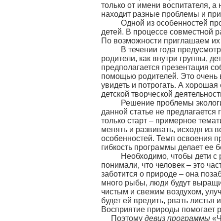
только от имени воспитателя, а
находит разные проблемы и при
Одной из особенностей про
детей. В процессе совместной 
По возможности приглашаем их 
В течении года предусмотрен
родители, как внутри группы, дет
предполагается презентация соб
помощью родителей. Это очень в
увидеть и потрогать. А хороша
детской творческой деятельност
Решение проблемы экологии 
данной статье не предлагается 
только старт – примерное тема
менять и развивать, исходя из 
особенностей. Темп освоения п
гибкость программы делает ее 
Необходимо, чтобы дети с ра
понимали, что человек – это час
заботится о природе – она позаб
много рыбы, люди будут выращи
чистым и свежим воздухом, улуч
будет ей вредить, рвать листья
Восприятие природы помогает р
Поэтому
девиз программы
«Ч