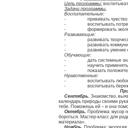
Цель программы:
воспитывать
Задачи программы.
Воспитательные:
- прививать чувство доб
- воспитывать потребно
- формировать экологич
Развивающие:
- развивать творческие 
- развивать коммуникати
- развивать умение оцен
Обучающие:
- дать системные знани
- научить применять на 
- показать положительное
Нравственные:
- воспитывать любовь 
- воспитывать бережное 
Пр
Сентябрь.
Знакомство, выяв
календарь природы своими руками
тебе. Поможешь ей – и она помо
Октябрь.
Проблема: мусор на
бороться. Мастер-класс для род
материала».
Ноябрь.
Проблема: экология 