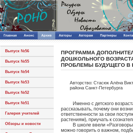
Главная
Анонс
Архив
Авторы
Авторам
Партнеры
Конт
Выпуск №56
ПРОГРАММА ДОПОЛНИТЕЛ
ДОШКОЛЬНОГО ВОЗРАСТА
Выпуск №55
ПРОБЛЕМЫ БУДУЩЕГО В 
Выпуск №54
Выпуск №53
Авторcтво: Стасюк Алёна Вик
района Санкт-Петербурга
Выпуск №52
Выпуск №51
Именно с детского возраста
рассказывать, почему они возник
Галерея учителей
ответственности за свои посту
растениям), приучать к сознате
Обзоры и новости
В школе ввели «Разговоры о 
можно говорить о важном, подб