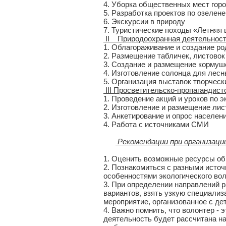
4. Уборка общественных мест гор
5. Разработка проектов по озеле
6. Экскурсии в природу
7. Туристические походы «Летняя
II Природоохранная деятельность
1. Облагораживание и создание ро
2. Размещение табличек, листово
3. Создание и размещение кормуше
4. Изготовление солонца для лес
5. Организация выставок творческ
III Просветительско-пропагандист
1. Проведение акций и уроков по 
2. Изготовление и размещение лис
3. Анкетирование и опрос населен
4. Работа с источниками СМИ
Рекомендации при организаци
1. Оценить возможные ресурсы об
2. Познакомиться с разными исто
особенностями экологического вол
3. При определении направлений 
вариантов, взять узкую специализ
мероприятие, организованное с де
4. Важно помнить, что волонтер - 
деятельность будет рассчитана на