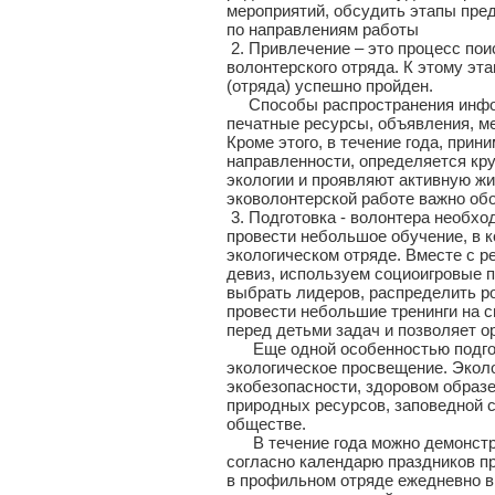
мероприятий, обсудить этапы пре
по направлениям работы
2. Привлечение – это процесс пои
волонтерского отряда. К этому эт
(отряда) успешно пройден.
Способы распространения инфор
печатные ресурсы, объявления, м
Кроме этого, в течение года, прин
направленности, определяется кр
экологии и проявляют активную жи
эковолонтерской работе важно об
3. Подготовка - волонтера необхо
провести небольшое обучение, в к
экологическом отряде. Вместе с р
девиз, используем социоигровые 
выбрать лидеров, распределить ро
провести небольшие тренинги на 
перед детьми задач и позволяет о
Еще одной особенностью подгото
экологическое просвещение. Эколо
экобезопасности, здоровом образ
природных ресурсов, заповедной 
обществе.
В течение года можно демонстри
согласно календарю праздников п
в профильном отряде ежедневно в