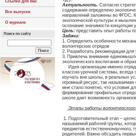
Ссылки для Вас
Актуальность.
Согласно стратег
содержания определено экологичес
Все выпуски
направлений заложены во ФГОС. К
экологической культуры и мышлени
О журнале
осознание значимости концепции у
Цель:
представить опыт работы по
Поиск по сайту
Задачи:
1. Определить особенности механ
волонтерских отрядов
2. Разработать рекомендации для
3. Привлечь внимание единомышле
экологического воспитания и обра
Идея организации именно отрядн
классно-урочной системы, всегда
изучать вне школы, в реальных ус
огромный ресурс, так называемая 
мне стало понятно, что условия д
формирование профильных отрядов 
школе дает возможность организо
Этапы работы волонтерского
1. Подготовительный этап – целе
называемой рабочей группы, кото
предметов естественнонаучного, т
родителей. Важно обсудить первы