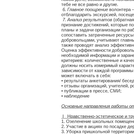
тебе не все равно и другие.
6. Главное поощрение
волонтера –
отблагодарить экскурсией, посеще
7. Анализ результатов
(обратная
признание достижений, которые п
планы и задачи организации по ра
сопоставить затраченные ресурсы 
добровольцами, учитывают главны
также проводят анализ эффективн
Оценка эффективности добровольч
необходимой информации и заране
критериев: количественные и качес
должны носить измеримый характе
зависимости от каждой программы
может включать в себя:
• результаты анкетирования/ бесе
• отзывы организаций, учителей, р
• публикации в прессе, СМИ;
• наблюдение
Основные направления работы о
I Нравственно-эстетическое и тр
1. Озеленение школьных помещени
2. Участие в акциях по посадке де
3. Уборка пришкольной территори