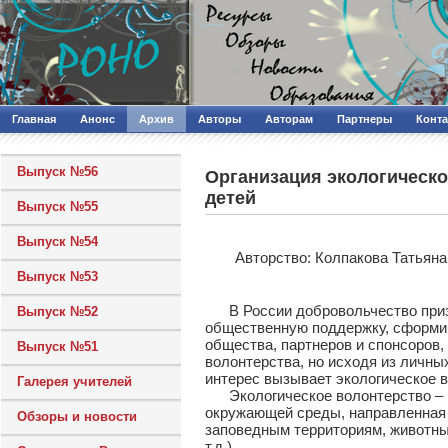
Главная
Анонс
Архив
Авторы
Авторам
Партнеры
Конт
Выпуск №56
Организация экологическо
детей
Выпуск №55
Выпуск №54
Авторcтво: Колпакова Татьян
Выпуск №53
В России добровольчество призн
Выпуск №52
общественную поддержку, сформи
общества, партнеров и спонсоров,
Выпуск №51
волонтерства, но исходя из личн
интерес вызывает экологическое в
Галерея учителей
Экологическое волонтерство – в
окружающей среды, направленная 
Обзоры и новости
заповедным территориям, животны
т.д.).