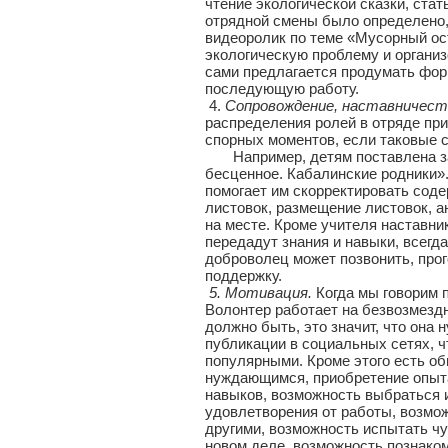
чтение экологической сказки, ста
отрядной смены было определено,
видеоролик по теме «Мусорный ос
экологическую проблему и органи
сами предлагается продумать форм
последующую работу.
4.
Сопровождение, наставничест
распределения ролей в отряде пр
спорных моментов, если таковые 
Например, детям поставлена зад
бесценное. Кабалинские родники».
помогает им скорректировать соде
листовок, размещение листовок, а
на месте. Кроме учителя наставни
передадут знания и навыки, всегд
доброволец может позвонить, прог
поддержку.
5. Мотивация.
Когда мы говорим 
Волонтер работает на безвозмездно
должно быть, это значит, что она
публикации в социальных сетях, ч
популярными. Кроме этого есть об
нуждающимся, приобретение опыта
навыков, возможность выбраться и
удовлетворения от работы, возмо
другими, возможность испытать чу
новом деле, возможность познаком