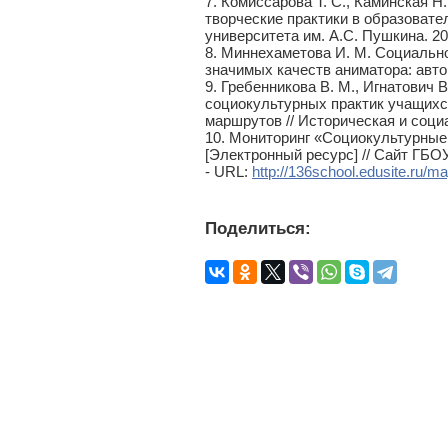
7. Комиссарова Т. С., Каминская Н
творческие практики в образовате
университета им. А.С. Пушкина. 201
8. Миннехаметова И. М. Социальн
значимых качеств аниматора: автор
9. Гребенникова В. М., Игнатович 
социокультурных практик учащихс
маршрутов // Историческая и социал
10. Мониторинг «Социокультурные
[Электронный ресурс] // Сайт ГБ
- URL:
http://136school.edusite.ru/
Поделиться: