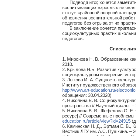
Подводя итог, хочется заметить,
воспитывающих взрослых не явля
статус «районной опорной площад
обновления воспитательной рабо
педагогов без отрыва от их практи
В заключение хочется пригласит
социокультурных практик школьн
педагогов.
Список лит
1. Миронова Н. В. Образование ка
2010.
2. Крылова Н.Б. Развитие культуро
социокультурном измерении: истори
3. Лыкова И. А. Сущность культурн
Институт художественного образов
http://www.art-education.ru/electronic
обращения: 30.04.2020).
4. Николина В. В. Социокультурна
пространства // Научный диалог. – 
5. Николина В. В., Фефелова О. Е
ресурс] // Современные проблемы н
education.ru/article/view?id=24915
(д
6. Каминская Н. Д., Эртман Е. В.,
Вестник ЛГУ им. А.С. Пушкина. – 20