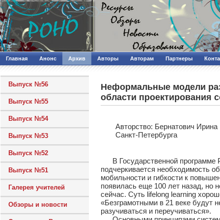
Главная
Анонс
Архив
Авторы
Авторам
Партнеры
Конт
Выпуск №56
Неформальные модели раз
области проектирования 
Выпуск №55
Выпуск №54
Авторcтво: Бернатович Ирина
Санкт-Петербурга
Выпуск №53
Выпуск №52
В Государственной программе Ро
подчеркивается необходимость об
Выпуск №51
мобильности и гибкости к повыше
появилась еще 100 лет назад, но 
Галерея учителей
сейчас. Суть lifelong learning хо
«Безграмотными в 21 веке будут не 
Обзоры и новости
разучиваться и переучиваться».
Основными принципами системы н