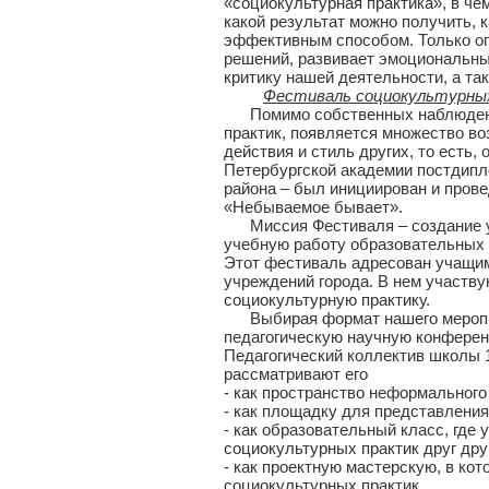
«социокультурная практика», в чем
какой результат можно получить, 
эффективным способом. Только оп
решений, развивает эмоциональны
критику нашей деятельности, а та
Фестиваль социокультурны
Помимо собственных наблюдений 
практик, появляется множество в
действия и стиль других, то есть,
Петербургской академии постдипл
района – был инициирован и пров
«Небываемое бывает».
Миссия Фестиваля – создание ус
учебную работу образовательных 
Этот фестиваль адресован учащим
учреждений города. В нем участв
социокультурную практику.
Выбирая формат нашего мероприят
педагогическую научную конференц
Педагогический коллектив школы 
рассматривают его
- как пространство неформального
- как площадку для представлени
- как образовательный класс, где 
социокультурных практик друг дру
- как проектную мастерскую, в ко
социокультурных практик.