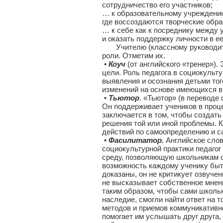
сотрудничество его участников;
… к образовательному учреждению
где воссоздаются творческие обра
… к себе как к посреднику между
и оказать поддержку личности в 
Учителю (классному руководител
роли. Отметим их.
•
Коуч
(от английского «тренер»)
цели. Роль педагога в социокульт
выявления и осознания детьми того
изменений на основе имеющихся в
•
Тьютор
. «Тьютор» (в переводе 
Он поддерживает учеников в проц
заключается в том, чтобы создать
решения той или иной проблемы. 
действий по самоопределению и с
•
Фасилитатор.
Английское слово
социокультурной практики педаго
среду, позволяющую школьникам с
возможность каждому ученику быт
доказаны, он не критикует озвучен
не высказывает собственное мнени
таким образом, чтобы сами школь
наследие, смогли найти ответ на 
методов и приемов коммуникативн
помогает им услышать друг друга,