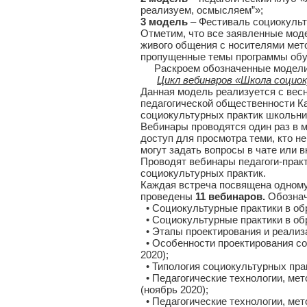
реализуем, осмысляем”»;
3 модель
– Фестиваль социокуль
Отметим, что все заявленные моде
живого общения с носителями мет
пропущенные темы программы обу
Раскроем обозначенные модели 
Цикл вебинаров «Школа социо
Данная модель реализуется с вес
педагогической общественности Ка
социокультурных практик школьни
Вебинары проводятся один раз в 
доступ для просмотра теми, кто н
могут задать вопросы в чате или 
Проводят вебинары педагоги-пра
социокультурных практик.
Каждая встреча посвящена одному
проведены
11 вебинаров.
Обознач
• Социокультурные практики в обр
• Социокультурные практики в обр
• Этапы проектирования и реализа
• Особенности проектирования со
2020);
• Типология социокультурных прак
• Педагогические технологии, ме
(ноябрь 2020);
• Педагогические технологии, ме