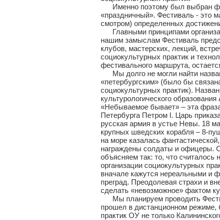
Именно поэтому был выбран форма
«праздничный». Фестиваль - это м
смотром) определенных достижени
Главными принципами организации
нашим замыслам Фестиваль предст
клубов, мастерских, лекций, встре
социокультурных практик и технол
фестивального маршрута, остается
Мы долго не могли найти назван
«петербургским» (было бы связана
социокультурных практик). Назва
культурологического образования
«Небываемое бывает» – эта фраза
Петербурга Петром I. Царь приказ
русская армия в устье Невы. 18 ма
крупных шведских корабля – 8-пу
на море казалась фантастической,
награждены солдаты и офицеры. С
объясняем так: то, что считалось
организации социокультурных практ
вначале кажутся нереальными и фа
преград. Преодолевая страхи и вн
сделать «невозможное» фактом ку
Мы планируем проводить Фестива
прошел в дистанционном режиме,
практик ОУ не только Калининског