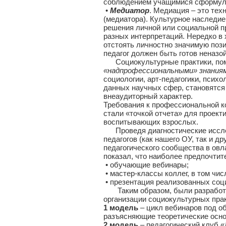
соблюдением учащимися сформули
•
Медиатор
. Медиация – это тех
(медиатора). Культурное наследие
решения личной или социальной п
разных интерпретаций. Нередко в 
отстоять личностно значимую пози
педагог должен быть готов неназо
Социокультурные практики, поми
«надпрофессиональными»
знания
социологии, арт-педагогики, псих
данных научных сфер, становятся
внеаудиторный характер.
Требования к профессиональной к
стали «точкой отчета» для проек
воспитывающих взрослых.
Проведя диагностические иссле
педагогов (как нашего ОУ, так и 
педагогического сообщества в ов
показал, что наиболее предпочти
• обучающие вебинары;
• мастер-классы коллег, в том чис
• презентация реализованных соц
Таким образом, были разработан
организации социокультурных прак
1 модель
– цикл вебинаров под о
разъясняющие теоретические осно
2 модель
– педагогический клуб 