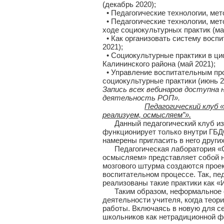
(декабрь 2020);
• Педагогические технологии, мет
• Педагогические технологии, ме
ходе социокультурных практик (ма
• Как организовать систему восп
2021);
• Социокультурные практики в ци
Калининского района (май 2021);
• Управление воспитательным про
социокультурные практики (июнь 2
Запись всех вебинаров доступна
деятельность РОП».
Педагогический клуб 
реализуем, осмысляем”».
Данный педагогический клуб из-з
функционирует только внутри ГБ
намерены пригласить в него други
Педагогическая лаборатория «Со
осмысляем» представляет собой н
мозгового штурма создаются прое
воспитательном процессе. Так, п
реализованы такие практики как «
Таким образом, неформальное об
деятельности учителя, когда теор
работы. Включаясь в новую для с
школьников как нетрадиционной ф