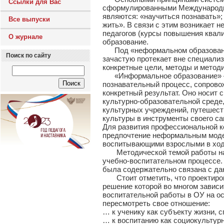
Ссылки для Вас
сформулированными Международн
являются: «научиться познавать»;
Все выпуски
жить». В связи с этим возникает
педагогов (курсы повышения квал
О журнале
образование.
Под «неформальном образование
Поиск по сайту
зачастую протекает вне специализ
конкретные цели, методы и методик
«Информальное образование» – и
познавательный процесс, сопрово
конкретный результат. Оно носит 
культурно-образовательной среде,
культурных учреждений, путешеств
культуры в инструменты своего с
Для развития профессиональной к
предпочтение неформальным модел
воспитывающими взрослыми в ходе
Методической темой работы наш
учебно-воспитательном процессе.
была содержательно связана с да
Стоит отметить, что проектирова
решение которой во многом завис
воспитательной работы в ОУ на ос
пересмотреть свое отношение:
… к ученику как субъекту жизни, 
… к воспитанию как социокультур