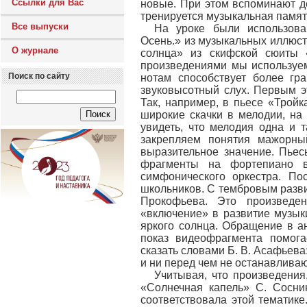
Ссылки для Вас
новые. При этом вспоминают д
тренируется музыкальная памят
Все выпуски
На уроке были использова
Осень.» из музыкальных иллюст
О журнале
солнца» из скифской сюиты
произведениями мы используем
Поиск по сайту
нотам способствует более гр
звуковысотный слух. Первым э
Так, например, в пьесе «Трой
широкие скачки в мелодии, на
увидеть, что мелодия одна и 
закрепляем понятия мажорны
выразительное значение. Пьес
фрагменты на фортепиано в
симфонического оркестра. По
школьников. С тембровым разви
Прокофьева. Это произведен
«включение» в развитие музык
яркого солнца. Обращение в а
показ видеофрагмента помога
сказать словами Б. В. Асафьев
и ни перед чем не останавлива
Учитывая, что произведения,
«Солнечная капель» С. Сосни
соответствовала этой тематик