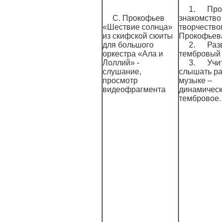
1. Про
С. Прокофьев
знакомство
«Шествие солнца»
творчество
из скифской сюиты
Прокофьев
для большого
2. Разв
оркестра «Ала и
тембровый 
Лоллий» -
3. Учи
слушание,
слышать ра
просмотр
музыке –
видеофрагмента
динамическ
тембровое.