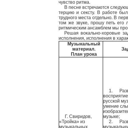
чувство ритма.
В песне встречаются следующ
терцию и сексту. В работе бы
трудного места отдельно. В пер
том же звуке, прошу петь его 
ритмическим ансамблем мы прог
Решая вокально-хоровые за
исполнения, исполнения в харак
Музыкальный
материал.
За
План урока
1. Разв
восприятие
русской му
умение сл
изобразите
Г. Свиридов,
музыке;
«Тройка» из
2. Разв
музыкальных
музыкальн