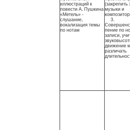
иллюстраций к
(закрепить
повести А. Пушкина
музыки и
«Метель» -
композитор
слушание,
3.
вокализация темы
Совершенс
по нотам
пение по н
записи, учи
звуковысот
движение м
различать
длительнос