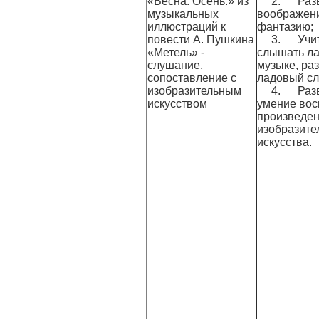
«Весна. Осень.» из
2. Разв
музыкальных
воображен
иллюстраций к
фантазию;
повести А. Пушкина
3. Учи
«Метель» -
слышать л
слушание,
музыке, ра
сопоставление с
ладовый сл
изобразительным
4. Разв
искусством
умение вос
произведе
изобразите
искусства.