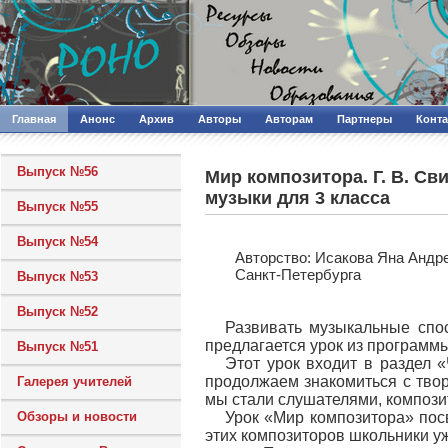
Главная
Анонс
Архив
Авторы
Авторам
Партнеры
Конт
Выпуск №56
Мир композитора. Г. В. Св
музыки для 3 класса
Выпуск №55
Выпуск №54
Авторcтво: Исакова Яна Андр
Санкт-Петербурга
Выпуск №53
Выпуск №52
Развивать музыкальные спо
предлагается урок из программы 
Выпуск №51
Этот урок входит в раздел 
продолжаем знакомиться с тво
Галерея учителей
мы стали слушателями, компози
Обзоры и новости
Урок «Мир композитора» пос
этих композиторов школьники уж