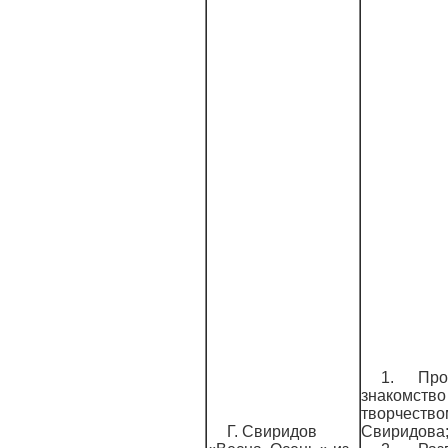
1. Про
знакомство
творчеством
Г. Свиридов
Свиридова