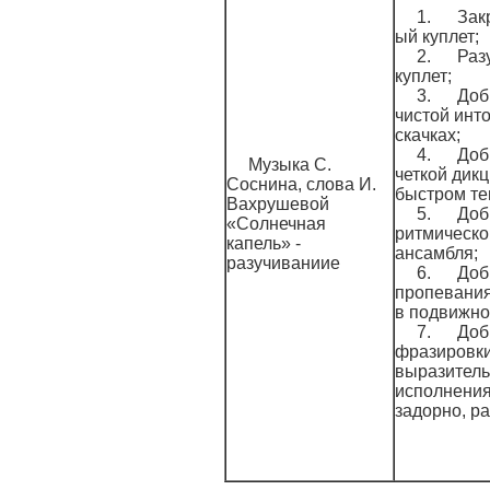
1. Закр
ый куплет;
2. Разу
куплет;
3. Доб
чистой инт
скачках;
4. Доб
Музыка С.
четкой дикц
Соснина, слова И.
быстром те
Вахрушевой
5. Доб
«Солнечная
ритмическо
капель» -
ансамбля;
разучиваниие
6. Доб
пропевания
в подвижно
7. Доб
фразировки
выразитель
исполнения 
задорно, ра