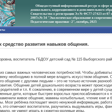
Общедоступный информационный ресурс в сфере ш
дошкольного, коррекционного и дополнительного обра
Свидетельство о регистрации Эл № ФС77-27423 от 07 
2007г.
№ 54 "Экологическое образование в современно
Педагогические практики - 2", октябрь, 2025
акты
к средство развития навыков общения.
торовна, воспитатель ГБДОУ детский сад № 115 Выборгского ра
 самых важных человеческих потребностей. Чтобы добиваться
еку необходимо в полной мере владеть искусством общения. 
его общение с другими людьми – это не только источник разноо
развития. Общение детей дошкольного возраста может происходит
 родителей и т.п. К сожалению, в современном мире у детей су
менные дети, которые быстрее взрослых приспосабливаются к п
, заменили живое общение, мамины колыбельные, чтение книг и
ы. Мозг ребёнка поглощает много ненужной информации, работа
, это отмечают воспитатели, разучились выдумывать игры, фан
авило, не умеют играть в сюжетно-ролевые игры.