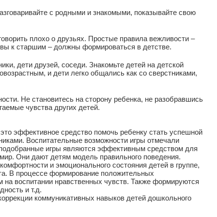
разговаривайте с родными и знакомыми, показывайте свою
оворить плохо о друзьях. Простые правила вежливости –
а вы к старшим – должны формироваться в детстве.
ики, дети друзей, соседи. Знакомьте детей на детской
овозрастным, и дети легко общались как со сверстниками,
ости. Не становитесь на сторону ребенка, не разобравшись
гаемые чувства других детей.
 это эффективное средство помочь ребенку стать успешной
тниками. Воспитательные возможности игры отмечали
ьно подобранные игры являются эффективным средством для
мир. Они дают детям модель правильного поведения.
комфортности и эмоционального состояния детей в группе,
ста. В процессе формирование положительных
 на воспитании нравственных чувств. Также формируются
ность и т.д.
коррекции коммуникативных навыков детей дошкольного