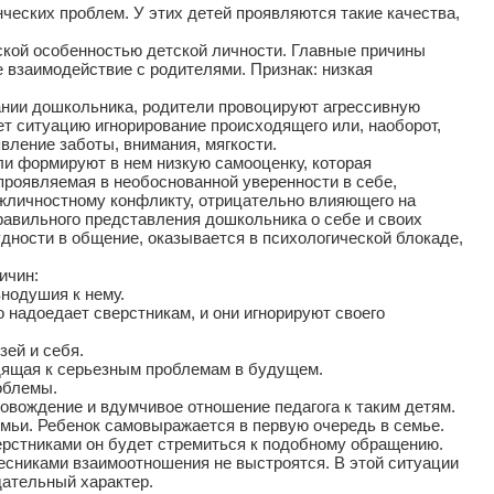
ческих проблем. У этих детей проявляются такие качества,
еской особенностью детской личности. Главные причины
 взаимодействие с родителями. Признак: низкая
тании дошкольника, родители провоцируют агрессивную
ет ситуацию игнорирование происходящего или, наоборот,
вление заботы, внимания, мягкости.
ли формируют в нем низкую самооценку, которая
роявляемая в необоснованной уверенности в себе,
межличностному конфликту, отрицательно влияющего на
равильного представления дошкольника о себе и своих
дности в общение, оказывается в психологической блокаде,
ичин:
нодушия к нему.
о надоедает сверстникам, и они игнорируют своего
зей и себя.
дящая к серьезным проблемам в будущем.
облемы.
овождение и вдумчивое отношение педагога к таким детям.
мьи. Ребенок самовыражается в первую очередь в семье.
верстниками он будет стремиться к подобному обращению.
овесниками взаимоотношения не выстроятся. В этой ситуации
дательный характер.