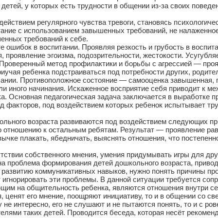
тей, у которых есть трудности в общении из-за своих поведен
действием регулярного чувства тревоги, становясь психологич
ание с использованием завышенных требований, не налаженное
енных требований к себе.
те ошибок в воспитании. Проявляя резкость и грубость в воспи
 проявление эгоизма, подозрительности, жестокости. Усугубля
 Проверенный метод профилактики и борьбы с агрессией — проя
иучая ребенка подстраиваться под потребности других, родите
ании. Противоположное состояние — самооценка завышенная, п
или иного начинания. Искаженное восприятие себя приводит к 
а. Основная педагогическая задача заключается в выработке п
д факторов, под воздействием которых ребенок испытывает тру
ного возраста развиваются под воздействием следующих пр
 отношению к остальным ребятам. Результат — проявление рав
вычке плакать, ябедничать, выяснять отношения, что постепенн
утствии собственного мнения, умения придумывать игры для дру
на проблема формирования детей дошкольного возраста, приво
о развитию коммуникативных навыков, нужно понять причины пр
 игнорировать эти проблемы. В данной ситуации требуется сопр
щим на общительность ребенка, являются отношения внутри се
 ценят его мнение, поощряют инициативу, то и в общении со с
у не интересно, его не слушают и не пытаются понять, то и с р
елями таких детей. Проводится беседа, которая несёт рекомен