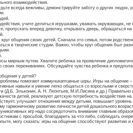
ьного взаимодействия.
дьте всегда вежливы, демонстрируйте заботу о других людях, 
и.
дей.
ействия, учите делиться игрушками, уважать окружающих, не г
те, пропускать вперед девочку, открывать дверь, обращаться н
й.
круг общения своих детей. Сначала это семья, потом родственн
ться в творческие студии. Важно, чтобы круг общения был разн
дьми.
.
осы мирным путем. Хвалите ребенка за проявление дипломатичн
о своих переживаниях. Обсуждайте чувства ребенка и предпола
общения у детей?
 проблемы помогают
коммуникативные игры.
Игры на общение –
тивные навыки и умение легко общаться со взрослыми и сверс
ги (Д.Б. Эльконин, А. Н. Леонтьев, М.И.Лисина и др.) Правил
ачеств детей, реализуют детскую потребность воздействия на 
бствует, улучшает отношения между детьми, повышает уровень 
ему гармоничному развитию личности детей дошкольного возра
никативных игр надо сосредоточить внимание главным образом
стникам с просьбой, благодарить за что либо, соблюдать очеред
е, могу сказать: игры на общение способствуют развитию и 