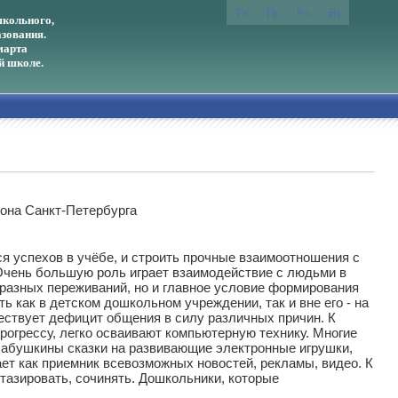
кольного,
зования.
марта
й школе.
йона Санкт-Петербурга
 успехов в учёбе, и строить прочные взаимоотношения с
Очень большую роль играет взаимодействие с людьми в
бразных переживаний, но и главное условие формирования
ь как в детском дошкольном учреждении, так и вне его - на
ществует дефицит общения в силу различных причин. К
рогрессу, легко осваивают компьютерную технику. Многие
 бабушкины сказки на развивающие электронные игрушки,
ет как приемник всевозможных новостей, рекламы, видео. К
тазировать, сочинять. Дошкольники, которые