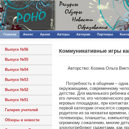
Главная
Анонс
Архив
Авторы
Авторам
Партнеры
Конт
Выпуск №56
Коммуникативные игры ка
Выпуск №55
Авторcтво: Козина Ольга Вик
Выпуск №54
Выпуск №53
Потребность в общении – одна из
окружающими, современному челов
Выпуск №52
детстве. Для маленького ребенка 
его личности, его человеческого 
Выпуск №51
игровых площадках, при контактах
первой категории относятся совре
Галерея учителей
родители из-за нехватки времени
телевизоры, планшеты, компьютер
Обзоры и новости
огромному сожалению, многие дети
злоупотребляют гаджетами, как пр