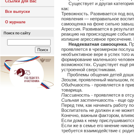
Ссылки для Вас
Существует и другая категория де
как:
Все выпуски
Тревожность. Развивается под воз
появления — неправильное воспит
О журнале
самооценка на фоне сильно завыш
Агрессия. Развивается в результа
Поиск по сайту
реакцию на происходящие события,
излишне агрессивное пресечение.
Неадекватная самооценка.
Пр
проявляется в чрезмерном послуш
необъективное вере в успех того 
формирование маленького человек
возможностях. Существует ещё ря
устроенной сверстниками.
Проблемы общения детей дошколь
Эгоизм
, проявленный малышом, по
Обидчивость
- проявляется в при
товарища.
Пассивность
- проявляется в отс
Сильная застенчивость
- еще од
Перед тем, как начинать работу п
Воспитатель не должен и не может
Конечно, важным фактором, влияю
Если дома к нему прислушиваются,
Если же в семье его мнение ником
требуется взаимодействие с родит