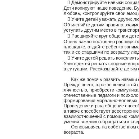
 Демонстрируйте навыки социал
Дети копируют наше поведение. Бу
любовь, контролируйте свои эмоци
 Учите детей уважать других лю
Объясняйте детям правила взаимод
уступать другим место в транспор
 Расширяйте круг общения дете
Очень важно постоянно расширять 
площадке, отдайте ребенка занима
так и со старшими по возрасту лю
 Учите детей решать конфликты
Учите детей решать спорные вопр
в ситуации. Рассказывайте детям 
Как же помочь развить навыки 
Прежде всего, в разрешении этой
личностью, приобрести коммуника
отечественные педагоги и психоло
формирования морально-волевых к
Проведение игр на общение спосо
а также способствует всесторонн
взаимоотношений с помощью комму
умения вежливо обращаться к свер
Основываясь на собственном опыт
возраста.