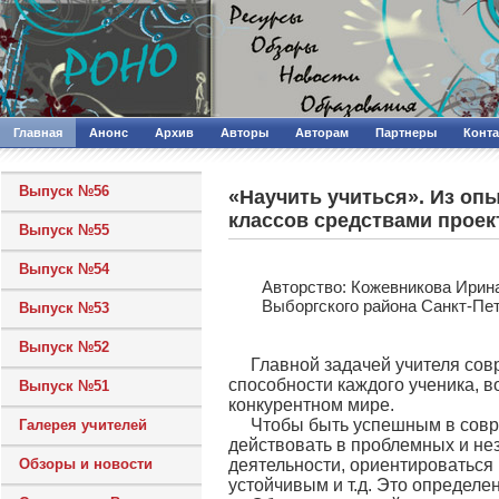
Главная
Анонс
Архив
Авторы
Авторам
Партнеры
Конт
Выпуск №56
«Научить учиться». Из оп
классов средствами проек
Выпуск №55
Выпуск №54
Авторcтво: Кожевникова Ирин
Выборгского района Санкт-Пе
Выпуск №53
Выпуск №52
Главной задачей учителя сов
способности каждого ученика, в
Выпуск №51
конкурентном мире.
Чтобы быть успешным в сов
Галерея учителей
действовать в проблемных и не
Обзоры и новости
деятельности, ориентироваться
устойчивым и т.д. Это определ