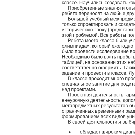
классе. Научились создавать к
Приобретенные знания и опыт
ребята переносят на любые друг
Большой учебный межпредмет
только спроектировать и создат
историческую эпоху (представи
этой проблемой. Все работы по
Ребята моего класса были уч
олимпиада», который ежегодно 
было провести исследование вод
Необходимо было взять пробы в
таблицей, на основании этих на
соответственно оформить. Также
задание и провести в классе. Л
В классе проходит много прое
специальное занятие для родите
над проектами.
Проектная деятельность гарм
внеурочную деятельность, допол
метапредметных результатов об
ограниченных временными рамка
формированием всех видов уни
В своей деятельности я выбир
обладает широким диап