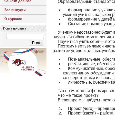
Ссылки для Вас
Образовательный стандарт с
формирование у учащих
Все выпуски
умения учиться, навыков р
О журнале
формирование у детей м
Оказание помощи учащи
Поиск по сайту
Ученику недостаточно будет 
научиться гибкости мышления, 
Научиться учить себя — вот 
Поэтому неотъемлемой часть
развитие универсальных учебны
Познавательные, обесп
регулятивные, обеспеч
Коммуникативные, обес
коллективном обсуждении 
со сверстниками и взросл
личностные, обеспечив
Так возможно ли формирован
Что же такое проект?
В словаре мы найдем такое 
Проект (чего) – предвар
Проект (какой) – работ