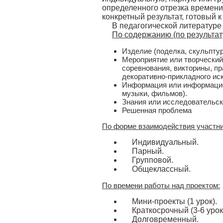
определенного отрезка времени
конкретный результат, готовый 
В педагогической литератур
По содержанию (по результату
Изделие (поделка, скульптур
Мероприятие или творческий 
соревнования, викторины, пр
декоративно-прикладного ис
Информация или информацион
музыки, фильмов).
Знания или исследовательск
Решенная проблема
По форме взаимодействия участни
Индивидуальный.
Парный.
Групповой.
Общеклассный.
По времени работы над проектом:
Мини-проекты (1 урок).
Краткосрочный (3-6 урок
Долговременный.