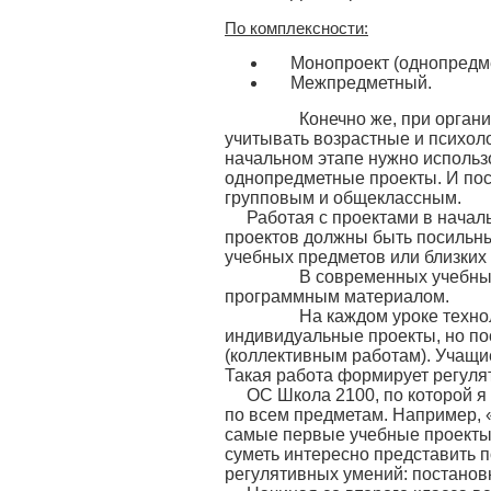
По комплексности:
Монопроект (однопредм
Межпредметный.
Конечно же, при организац
учитывать возрастные и психол
начальном этапе нужно использ
однопредметные проекты. И по
групповым и общеклассным.
Работая с проектами в начал
проектов должны быть посильн
учебных предметов или близких 
В современных учебных пр
программным материалом.
На каждом уроке технологи
индивидуальные проекты, но по
(коллективным работам). Учащие
Такая работа формирует регуля
ОС Школа 2100, по которой я
по всем предметам. Например, «
самые первые учебные проекты
суметь интересно представить 
регулятивных умений: постановк