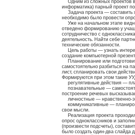
Одним из сложных проектов в
информатика) парный проект по
Задача проекта — составить 
необходимо было провести опро
Уже на начальном этапе видн
отведено формированию у учащ
сотрудничество с одноклассник
деятельность. Найти себе партн
технические обязанности.
Цель работы — узнать интере
создание компьютерной презент
Планирование или подготовит
самостоятельно разбиться на п
лист, спланировать свои действи
Формируются при этом такие УУ
регулятивные действия — пла
познавательные — самостоят
построение речевых высказыва
личностные — нравственно-э
коммуникативные — планиров
свои мысли.
Реализация проекта проходил
опрос одноклассников и заполн
(произвести подсчеты), состав
было создать один-два слайда 