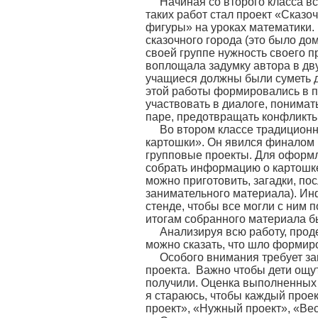
Начиная со второго класса в
таких работ стал проект «Сказ
фигуры» на уроках математики.
сказочного города (это было до
своей группе нужность своего п
воплощала задумку автора в дву
учащиеся должны были суметь д
этой работы формировались в п
участвовать в диалоге, понимат
паре, предотвращать конфликты
Во втором классе традицион
картошки». Он явился финалом 
групповые проекты. Для оформ
собрать информацию о картошке
можно приготовить, загадки, пос
занимательного материала). И
стенде, чтобы все могли с ним 
итогам собранного материала б
Анализируя всю работу, прод
можно сказать, что шло формир
Особого внимания требует з
проекта. Важно чтобы дети ощут
получили. Оценка выполненных 
я стараюсь, чтобы каждый прое
проект», «Нужный проект», «Вес