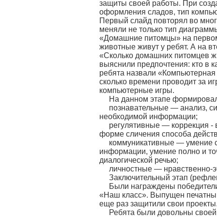
защиты своей работы. При созд
оформления сладов, тип компь
Первый слайд повторял во мног
меняли не только тип диаграмм
«Домашние питомцы» на первом
животные живут у ребят. А на 
«Сколько домашних питомцев ж
выяснили предпочтения: кто в к
ребята назвали «Компьютерная з
сколько времени проводит за иг
компьютерные игры.
На данном этапе формировал
познавательные — анализ, си
необходимой информации;
регулятивные — коррекция - 
форме сличения способа действ
коммуникативные — умение сл
информации, умение полно и то
диалогической речью;
личностные — нравственно-э
Заключительный этап (рефлек
Были награждены победители
«Наш класс». Выпущен печатный
еще раз защитили свои проекты
Ребята были довольны своей р