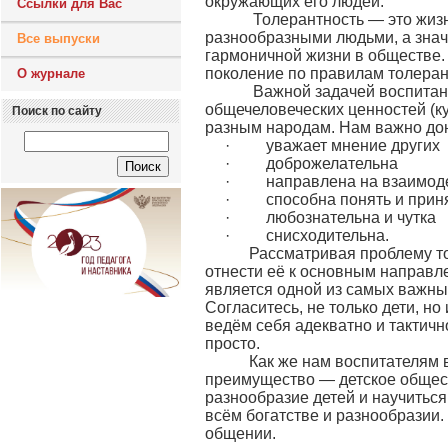
окружающих его людей.
Ссылки для Вас
Толерантность — это жизнен
разнообразными людьми, а знач
Все выпуски
гармоничной жизни в обществе.
поколение по правилам толеран
О журнале
Важной задачей воспитания
общечеловеческих ценностей (ку
Поиск по сайту
разным народам. Нам важно дон
· уважает мнение других
· доброжелательна
· направлена на взаимод
· способна понять и прин
· любознательна и чутка
· снисходительна.
Рассматривая проблему тол
отнести её к основным направл
является одной из самых важных
Согласитесь, не только дети, но
ведём себя адекватно и тактичн
просто.
Как же нам воспитателям во
преимущество — детское общест
разнообразие детей и научиться
всём богатстве и разнообразии. 
общении.