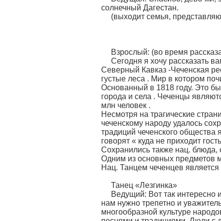
солнечный Дагестан.
(выходит семья, представля
Даге
Взрослый: (во время рассказа
Сегодня я хочу рассказать ва
Северный Кавказ -Чеченская рес
густые леса . Мир в котором по
Основанный в 1818 году. Это бы
города и села . Чеченцы являют
млн человек .
Несмотря на трагические страни
чеченскому народу удалось сохр
традиций чеченского общества я
говорят « куда не приходит гость
Сохранились также нац. блюда, 
Одним из основных предметов му
Нац. Танцем чеченцев является 
Танец «Лезгинка»
Ведущий: Вот так интересно 
нам нужно трепетно и уважитель
многообразной культуре народо
песнями и традициями. Люди с