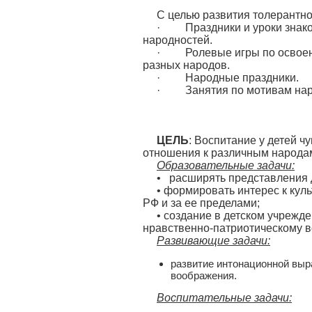
С целью развития толерантно
· Праздники и уроки знакомс
народностей.
· Ролевые игры по освоени
разных народов.
· Народные праздники.
· Занятия по мотивам наро
Сце
ЦЕЛЬ
: Воспитание у детей ч
отношения к различным народа
Образовательные задачи:
• расширять представления д
• формировать интерес к кул
РФ и за ее пределами;
• создание в детском учреж
нравственно-патриотическому 
Развивающие задачи:
развитие интонационной выра
воображения.
Воспитательные задачи: