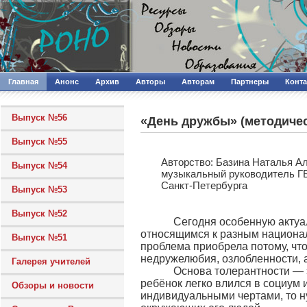
Главная
Анонс
Архив
Авторы
Авторам
Партнеры
Конт
Выпуск №56
«День дружбы» (методичес
Выпуск №55
Авторcтво: Базина Наталья А
Выпуск №54
музыкальный руководитель ГБ
Санкт-Петербурга
Выпуск №53
Выпуск №52
Сегодня особенную актуаль
относящимся к разным национал
Выпуск №51
проблема приобрела потому, чт
недружелюбия, озлобленности, 
Галерея учителей
Основа толерантности — это
ребёнок легко влился в социум 
Обзоры и новости
индивидуальными чертами, то н