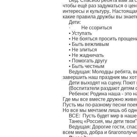
Вед: Спасибо ребята вам за с
чтобы ещё раз задуматься о цен
интересы и культуру.. Настояща
какие правила дружбы вы знает
Дети:
· Не ссориться
• Уступать
• Не бояться просить прощени
• Быть вежливым
• Не злиться
• Не жадничать
• Помогать другу
• Быть честным
Ведущая: Молодцы ребята, вы
завершить наш праздник мы хот
Дети выходят на сцену. Поют
(Воспитатели раздают детям
Ребенок: Родина на
Где мы все вместе дружно живе
Пусть мы по-разному песни пое
Но все мы мечтаем лишь об од
ВСЕ: Пусть будет мир в наш
Танец «Россия, мы дети твои
Ведущая: Дорогие гости, спа
всем мира, добра и благополучи