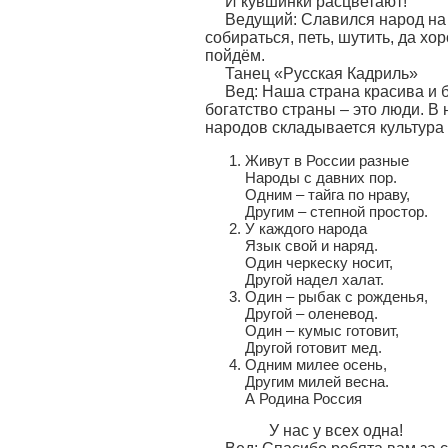
И кувшинки расцветают!
Ведущий: Славился народ на
собираться, петь, шутить, да хо
пойдём.
Танец «Русская Кадриль»
Вед: Наша страна красива и 
богатство страны – это люди. В
народов складывается культура
Живут в России 
Народы с давних пор.
Одним – тайга по нраву,
Другим – степной простор.
У каждого н
Язык свой и наряд.
Один черкеску носит,
Другой надел халат.
Один – рыбак с 
Другой – оленевод.
Один – кумыс готовит,
Другой готовит мед.
Одним милее
Другим милей весна.
А Родина Россия
У нас у всех одна!