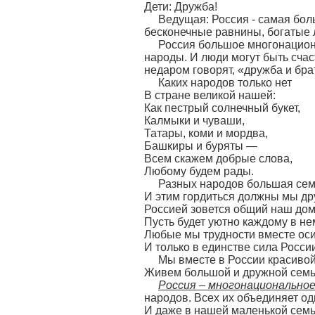
Дети: Дружба!
Ведущая: Россия - самая бол
бесконечные равнины, богатые л
Россия большое многонациона
народы. И люди могут быть счаст
недаром говорят, «дружба и бра
Каких народов только нет
В стране великой нашей:
Как пестрый солнечный букет,
Калмыки и чуваши,
Татары, коми и мордва,
Башкиры и буряты —
Всем скажем добрые слова,
Любому будем рады.
Разных народов большая сем
И этим гордиться должны мы др
Россией зовется общий наш дом
Пусть будет уютно каждому в не
Любые мы трудности вместе ос
И только в единстве сила Росси
Мы вместе в России красивой
Живем большой и дружной семь
Россия – многонациональное
народов. Всех их объединяет одн
И даже в нашей маленькой семь