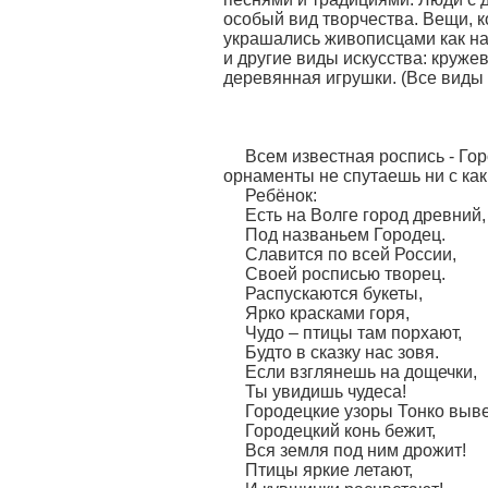
особый вид творчества. Вещи, 
украшались живописцами как на
и другие виды искусства: круже
деревянная игрушки. (Все виды
Рос
Всем известная роспись - Го
орнаменты не спутаешь ни с как
Ребёнок:
Есть на Волге город древний,
Под названьем Городец.
Славится по всей России,
Своей росписью творец.
Распускаются букеты,
Ярко красками горя,
Чудо – птицы там порхают,
Будто в сказку нас зовя.
Если взглянешь на дощечки,
Ты увидишь чудеса!
Городецкие узоры Тонко выве
Городецкий конь бежит,
Вся земля под ним дрожит!
Птицы яркие летают,