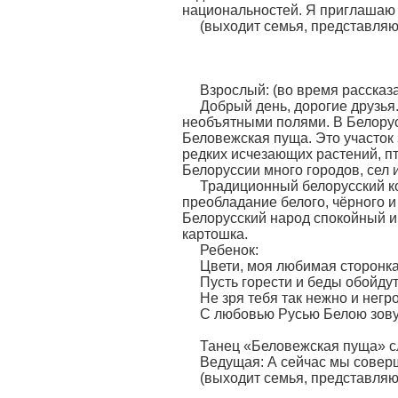
национальностей. Я приглашаю 
(выходит семья, представля
Бела
Взрослый: (во время рассказа
Добрый день, дорогие друзья
необъятными полями. В Белорус
Беловежская пуща. Это участок
редких исчезающих растений, пт
Белоруссии много городов, сел 
Традиционный белорусский к
преобладание белого, чёрного и
Белорусский народ спокойный и
картошка.
Ребенок:
Цвети, моя любимая сторонка
Пусть горести и беды обойдут
Не зря тебя так нежно и негр
С любовью Русью Белою зову
Танец «Беловежская пуща» с
Ведущая: А сейчас мы совер
(выходит семья, представля