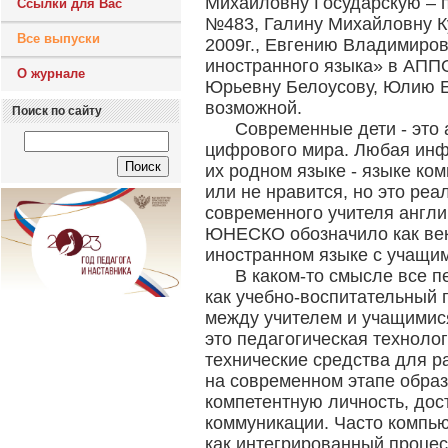
Михайловну Государскую – 
Ссылки для Вас
№483, Галину Михайловну К
Все выпуски
2009г., Евгению Владимиров
иностранного языка» в АПП
О журнале
Юрьевну Белоусову, Юлию Е
возможной.
Поиск по сайту
Современные дети - это 
цифрового мира. Любая инф
их родном языке - языке ко
или не нравится, но это реа
современного учителя англи
ЮНЕСКО обозначило как век
иностранном языке с учащим
В каком-то смысле все п
как учебно-воспитательный
между учителем и учащимис
это педагогическая технол
технические средства для 
на современном этапе обра
компетентную личность, до
коммуникации. Часто компь
как интегрированный процес