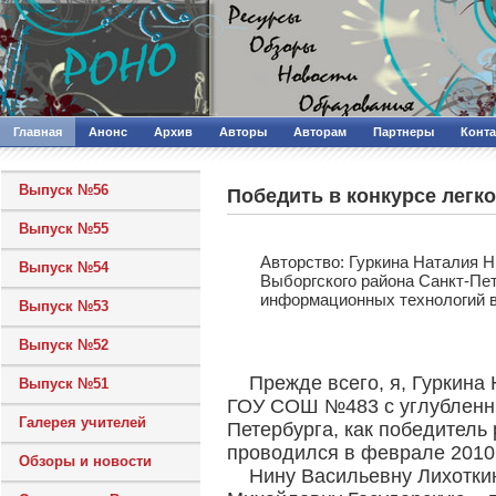
Главная
Анонс
Архив
Авторы
Авторам
Партнеры
Конт
Выпуск №56
Победить в конкурсе легко,
Выпуск №55
Авторcтво: Гуркина Наталия 
Выпуск №54
Выборгского района Санкт-Пет
информационных технологий в
Выпуск №53
Выпуск №52
Прежде всего, я, Гуркина
Выпуск №51
ГОУ СОШ №483 с углубленны
Галерея учителей
Петербурга, как победитель
проводился в феврале 2010 
Обзоры и новости
Нину Васильевну Лихоткин