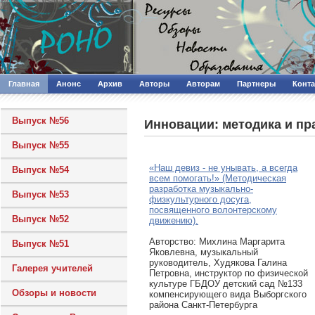
Главная
Анонс
Архив
Авторы
Авторам
Партнеры
Конт
Выпуск №56
Инновации: методика и пр
Выпуск №55
«Наш девиз - не унывать, а всегда
Выпуск №54
всем помогать!» (Методическая
разработка музыкально-
Выпуск №53
физкультурного досуга,
посвященного волонтерскому
Выпуск №52
движению).
Авторcтво: Михлина Маргарита
Выпуск №51
Яковлевна, музыкальный
руководитель, Худякова Галина
Галерея учителей
Петровна, инструктор по физической
культуре ГБДОУ детский сад №133
Обзоры и новости
компенсирующего вида Выборгского
района Санкт-Петербурга