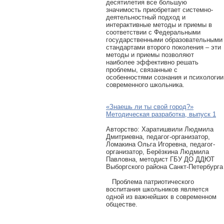
десятилетия все большую
значимость приобретает системно-
деятельностный подход и
интерактивные методы и приемы в
соответствии с Федеральными
государственными образовательными
стандартами второго поколения – эти
методы и приемы позволяют
наиболее эффективно решать
проблемы, связанные с
особенностями сознания и психологии
современного школьника.
«Знаешь ли ты свой город?»
Методическая разработка, выпуск 1
Авторcтво: Харатишвили Людмила
Дмитриевна, педагог-организатор,
Ломакина Ольга Игоревна, педагог-
организатор, Берёзкина Людмила
Павловна, методист ГБУ ДО ДДЮТ
Выборгского района Санкт-Петербурга
Проблема патриотического
воспитания школьников является
одной из важнейших в современном
обществе.