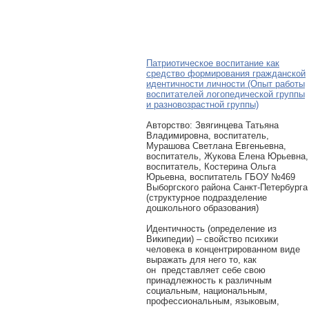
Патриотическое воспитание как
средство формирования гражданской
идентичности личности (Опыт работы
воспитателей логопедической группы
и разновозрастной группы)
Авторcтво: Звягинцева Татьяна
Владимировна, воспитатель,
Мурашова Светлана Евгеньевна,
воспитатель, Жукова Елена Юрьевна,
воспитатель, Костерина Ольга
Юрьевна, воспитатель ГБОУ №469
Выборгского района Санкт-Петербурга
(структурное подразделение
дошкольного образования)
Идентичность (определение из
Википедии) – свойство психики
человека в концентрированном виде
выражать для него то, как
он представляет себе свою
принадлежность к различным
социальным, национальным,
профессиональным, языковым,