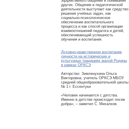
эффективного общения и понимания
других. Общение в педагогической
деятельности выступает как средство
решения учебных задач, как
социально-психологическое
обеспечение воспитательного
процесса и как способ организации
взаимоотношений педагога и детей,
обеспечивающий успешность
обучения и воспитания.
Духовно-нравственное воспитание
личности на исторических и
культурных традициях малой Родины
в рамках ОРКСЭ
Авторcтво: Земленухина Ольга
Викторовна, учитель ОРКСЭ МБОУ
средней общеобразовательной школы
№ 1 г. Ессентуки
«Человек начинается с детства.
Именно в детстве происходит посев
добра», – заметил С. Михалков.