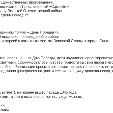
 художественных произведений.
 аппликация «Танк», военный «Самолёт»;
рану Великой Отечественной войны.
к «День Победы».
здником «9 мая – День Победы»».
й выставке произведений о войне.
 экскурсий к памятным местам Воинской Славы в городе Санкт -
, посвященных Дню Победы, дети научились ориентироваться 
ахватчики, сформировалось чувство гордости за свой народ и е
 войны. Реализация проекта позволяет не просто повысить инт
одлинно гражданско-патриотической позиции у дошкольников, к
плет), на экране видео парада 1945 года
одят в зал и выстраиваются полукругом, поют.
ции
слайд