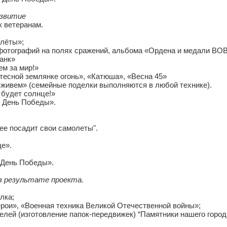
азвитие
к ветеранам.
лёты»;
фотографий на полях сражений, альбома «Ордена и медали ВОВ
Танк»
ем за мир!»
тесной землянке огонь», «Катюша», «Весна 45»
о живем» (семейные поделки выполняются в любой технике).
 будет солнце!»
к День Победы».
ее посадит свои самолеты".
де».
 День Победы».
 в результате проекта.
лка;
рои», «Военная техника Великой Отечественной войны»;
елей (изготовление папок-передвижек) “Памятники нашего город