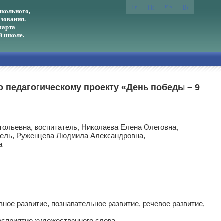
кольного,
зования.
марта
й школе.
о педагогическому проекту «День победы – 9
ольевна, воспитатель, Николаева Елена Олеговна,
атель, Руженцева Людмила Александровна,
а
ное развитие, познавательное развитие, речевое развитие,
осприятие художественного слова.