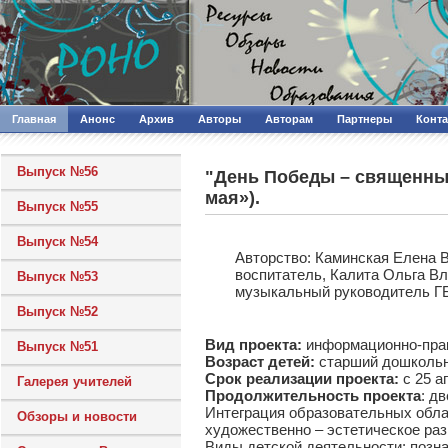
Главная
Анонс
Архив
Авторы
Авторам
Партнеры
Конт
Выпуск №56
"День Победы – священный
мая»).
Выпуск №55
Выпуск №54
Авторcтво: Каминская Елена 
воспитатель, Калита Ольга В
Выпуск №53
музыкальный руководитель ГБ
Выпуск №52
Вид проекта:
информационно-пра
Выпуск №51
Возраст детей:
старший дошколь
Срок реализации проекта:
с 25 а
Галерея учителей
Продолжительность проекта
: д
Интеграция образовательных облас
Обзоры и новости
художественно – эстетическое раз
Виды детской деятельности: позна