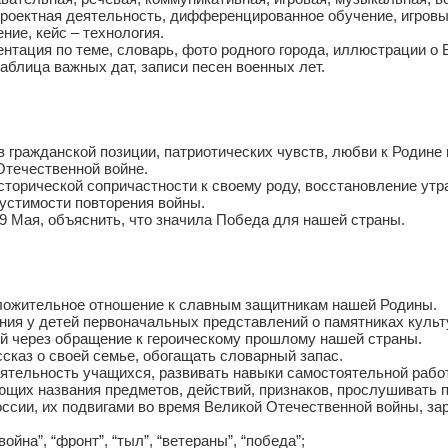
проектная деятельность, дифференцированное обучение, игровы
ние, кейс – технология.
ентация по теме, словарь, фото родного города, иллюстрации о
таблица важных дат, записи песен военных лет.
 гражданской позиции, патриотических чувств, любви к Родине
Отечественной войне.
сторической сопричастности к своему роду, восстановление ут
устимости повторения войны.
 9 Мая, объяснить, что значила Победа для нашей страны.
ложительное отношение к славным защитникам нашей Родины.
ния у детей первоначальных представлений о памятниках культ
ей через обращение к героическому прошлому нашей страны.
ссказ о своей семье, обогащать словарный запас.
еятельность учащихся, развивать навыки самостоятельной рабо
ющих названия предметов, действий, признаков, прослушивать п
оссии, их подвигами во время Великой Отечественной войны, за
ойна”, “фронт”, “тыл”, “ветераны”, “победа”;