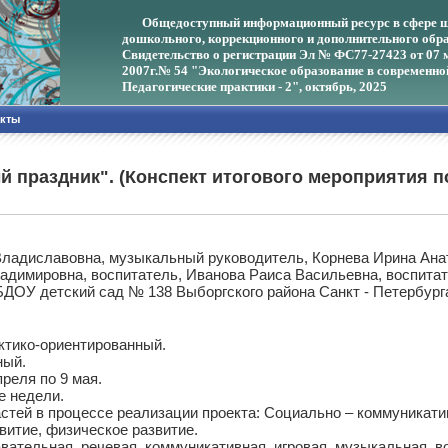
Общедоступный информационный ресурс в сфере ш
дошкольного, коррекционного и дополнительного обра
Свидетельство о регистрации Эл № ФС77-27423 от 07 
2007г.
№ 54 "Экологическое образование в современно
Педагогические практики - 2", октябрь, 2025
акты
 праздник". (Конспект итогового мероприятия п
Владиславовна, музыкальный руководитель, Корнева Ирина Анат
ладимировна, воспитатель, Иванова Раиса Васильевна, воспит
ДОУ детский сад № 138 Выборгского района Санкт - Петербург
ктико-ориентированный.
ный.
преля по 9 мая.
ве недели.
тей в процессе реализации проекта: Социально – коммуникатив
витие, физическое развитие.
вательная, речевая, коммуникативная, игровая, музыкальная, в