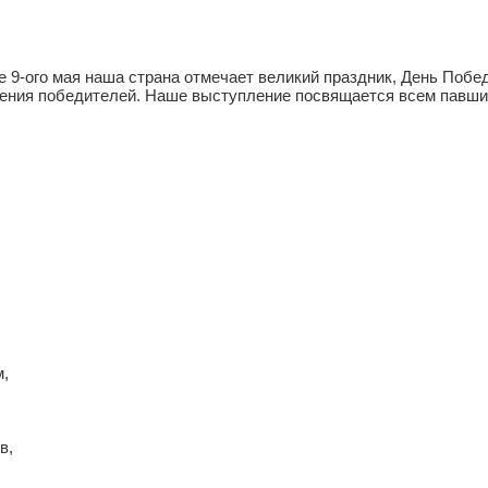
 9-ого мая наша страна отмечает великий праздник, День Побе
оления победителей. Наше выступление посвящается всем павши
м,
в,