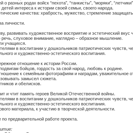
 о разных родах войск “пехота”, “танкисты”, “моряки”, “летчики”
детей интереса к истории своей семьи, своего народа.
тические качества: храбрость, мужество, стремление защищать
ва личности.
ву, развивать художественное восприятие и эстетический вкус 
 речь, слуховое внимание, наглядно – образное мышление.
ти учащихся.
телями в воспитании у дошкольников патриотических чувств, ч
ьного и художественно-эстетического воспитания.
ережное отношение к истории России.
подвигам бойцов, гордость за свой народ, любовь к родине.
отношение к семейным фотографиям и наградам, уважительное 
изовывать замысел сюжета.
тников и обелисков.
нит и чтит память героев Великой Отечественной войны.
телями в воспитании у дошкольников патриотических чувств, ч
ьного и художественно-эстетического воспитания.
ового материала, к участию в творческой деятельности.
 по предварительной работе проекта.
витие: