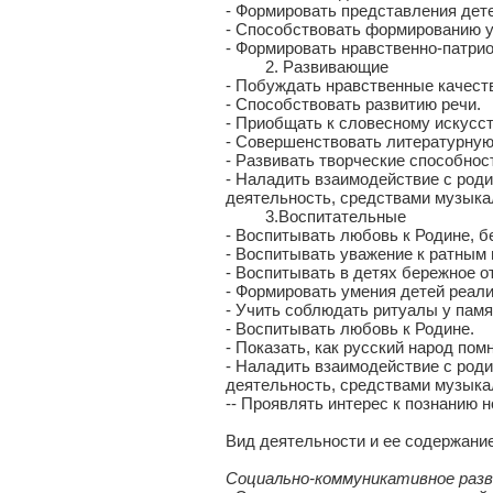
- Формировать представления детей
- Способствовать формированию у 
- Формировать нравственно-патрио
2. Развивающие
- Побуждать нравственные качест
- Способствовать развитию речи.
- Приобщать к словесному искусст
- Совершенствовать литературную
- Развивать творческие способнос
- Наладить взаимодействие с роди
деятельность, средствами музыкал
3.Воспитательные
- Воспитывать любовь к Родине, б
- Воспитывать уважение к ратным 
- Воспитывать в детях бережное 
- Формировать умения детей реал
- Учить соблюдать ритуалы у памя
- Воспитывать любовь к Родине.
- Показать, как русский народ пом
- Наладить взаимодействие с роди
деятельность, средствами музыкал
-- Проявлять интерес к познанию н
Вид деятельности и ее содержание
Социально-коммуникативное раз