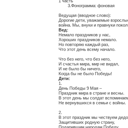
1 часть
3.Фонограмма: фоновая
Ведущая (вводное слово):
Дорогие дети, уважаемые взрослые
война. Мы, внуки и правнуки пок
Вед:
Немало праздников у нас,
Хороших праздников немало.
Но повторяю каждый раз,
Что этот день всему начало.
Что без него, что без него,
И счастья мира, мир не видал,
И не было бы ничего,
Когда бы не было Победы!
Дети:
1.
День Победы 9 Мая –
Праздник мира в стране и весны.
В этот день мы солдат вспоминае
Не вернувшихся в семьи с войны.
2.
В этот праздник мы чествуем дедо
Защитивших родную страну,
Подарившим народам Победу