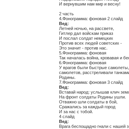
И вернувшим нам мир и весну!
2 часть
4.Фонограмма: фоновая 2 слайд
Вед:
Летней ночью, на рассвете,
Гитлер дал войскам приказ
И послал солдат немецких
Против всех людей советских -
Это значит - против нас.
5.Фонограмма: фоновая
Так началась война, кровавая и б
6.Фонограмма: фоновая
У врагов были быстрые самолеты,
самолетов, расстреливали танками
Родины.
7.Фонограмма: фоновая 3 слайд
Вед:
Вставай народ: услышав клич зем
На фронт солдаты Родины ушли.
Отважно шли солдаты в бой,
Сражались за каждый город
И за нас с тобой.
4 слайд
Вед:
Врага беспощадно гнали с нашей з