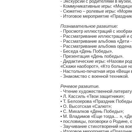
- Экскурсии с родителями в музей
- Коммуникативные игры: «Медици
- Сюжетно – ролевые игры: «Моряк
- Итоговое мероприятие «Праздник
Познавательное развитие:
- Просмотр иллюстраций с изобра
- Рассматривание иллюстраций и 
- Рассматривание альбома «Дети -
- Рассматривание альбома ордена
- Беседа «День Победы».
- Презентация «День победы».
- Дидактические игры: «Назови род
«Скажи наоборот», «Кто больше на
- Настольно-печатная игра «Вещи 
- Знакомство с военной техникой.
Речевое развитие.
- Чтение художественной литерату
• Л. Кассиль «Твои защитники»;
• Т. Белозерова «Праздник Победы
• О. Высотская «Салют»;
• С. Михалков «День Победы»;
• М. Владимов «Еще тогда… », «Де
• пословицы, поговорки о Родине, о
- Заучивание стихотворений на во
- Итоговое мероприятие «Праздни