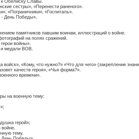
, к Обелиску Славы.
нские сестры», «Перенести раненого».
и», «Пограничники», «Госпиталь».
 - День Победы».
жением памятников павшим воинам, иллюстраций о войне.
фотографий на полях сражений.
 герои войны».
 и медали ВОВ.
а войск», «Кому, что нужно?» «Что для чего» (закрепление зна
зовет качеств героя», «Чья форма?».
военного времени».
ры на военную тему:
»;
душка герой»;
 войне.
енную тему.
к День Победы».