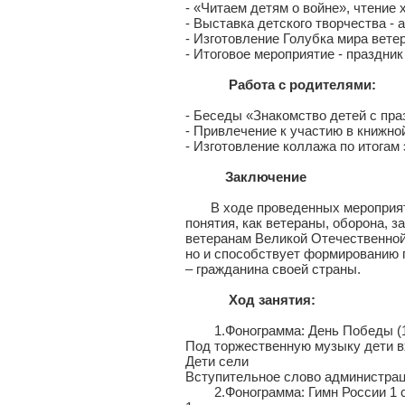
- «Читаем детям о войне», чтение
- Выставка детского творчества -
- Изготовление Голубка мира вете
- Итоговое мероприятие - праздни
Работа с родителями:
- Беседы «Знакомство детей с пра
- Привлечение к участию в книжно
- Изготовление коллажа по итогам
Заключение
В ходе проведенных мероприятий
понятия, как ветераны, оборона, з
ветеранам Великой Отечественной
но и способствует формированию п
– гражданина своей страны.
Ход занятия:
1.Фонограмма: День Победы (1 ку
Под торжественную музыку дети вх
Дети сели
Вступительное слово администра
2.Фонограмма: Гимн России 1 