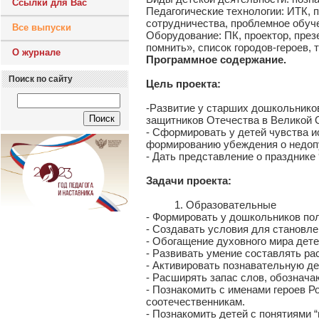
Ссылки для Вас
Педагогические технологии: ИТК, 
сотрудничества, проблемное обуче
Все выпуски
Оборудование: ПК, проектор, през
помнить», список городов-героев, 
О журнале
Программное содержание.
Поиск по сайту
Цель проекта:
-Развитие у старших дошкольников
защитников Отечества в Великой 
- Сформировать у детей чувства и
формированию убеждения о недоп
- Дать представление о празднике
Задачи проекта:
1. Образовательные
- Формировать у дошкольников по
- Создавать условия для становле
- Обогащение духовного мира дет
- Развивать умение составлять ра
- Активировать познавательную д
- Расширять запас слов, обознача
- Познакомить с именами героев Р
соотечественникам.
- Познакомить детей с понятиями “в