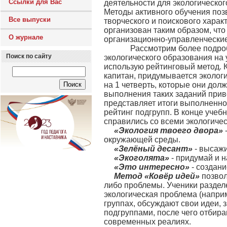
Ссылки для Вас
деятельности для экологическог
Методы активного обучения поз
Все выпуски
творческого и поискового харак
организован таким образом, что 
О журнале
организационно-управленческие
Рассмотрим более подроб
Поиск по сайту
экологического образования на
использую рейтинговый метод. К
капитан, придумывается эколог
на 1 четверть, которые они до
выполнения таких заданий приве
представляет итоги выполненно
рейтинг подгрупп. В конце учеб
справились со всеми экологичес
«Экология твоего двора»
окружающей среды.
«Зелёный десант»
- высажи
«Экоголята»
- придумай и н
«Это интересно»
- создани
Метод «Ковёр идей»
позвол
либо проблемы. Ученики разделе
экологическая проблема (наприм
группах, обсуждают свои идеи, 
подгруппами, после чего отбира
современных реалиях.