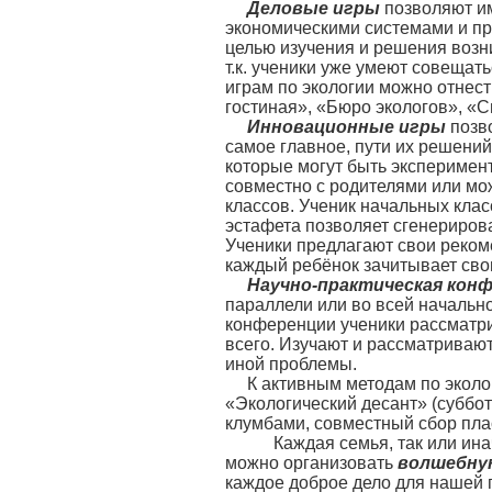
Деловые игры
позволяют и
экономическими системами и пр
целью изучения и решения возн
т.к. ученики уже умеют совещать
играм по экологии можно отнес
гостиная», «Бюро экологов», «
Инновационные игры
позво
самое главное, пути их решени
которые могут быть эксперимен
совместно с родителями или мо
классов. Ученик начальных клас
эстафета позволяет сгенериров
Ученики предлагают свои реком
каждый ребёнок зачитывает сво
Научно-практическая кон
параллели или во всей начально
конференции ученики рассматри
всего. Изучают и рассматривают
иной проблемы.
К активным методам по экол
«Экологический десант» (суббот
клумбами, совместный сбор пласт
Каждая семья, так или иначе
можно организовать
волшебну
каждое доброе дело для нашей п