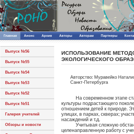
Главная
Анонс
Архив
Авторы
Авторам
Партнеры
Конт
Выпуск №56
ИСПОЛЬЗОВАНИЕ МЕТОДО
ЭКОЛОГИЧЕСКОГО ОБРАЗ
Выпуск №55
Выпуск №54
Авторcтво: Муравейко Натали
Санкт-Петербурга
Выпуск №53
Выпуск №52
На современном этапе стано
культуры подрастающего покол
Выпуск №51
отношением детей к природе. Э
улицах, в парках, скверах; уча
Галерея учителей
насаждений и т.д.
Обзоры и новости
Учитывая сложную обстановк
целенаправленную работу с учен