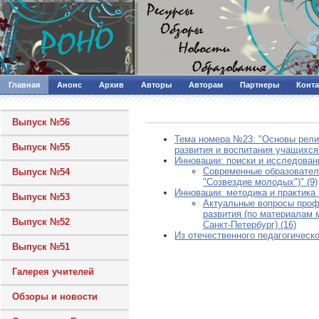
Главная
Анонс
Архив
Авторы
Авторам
Партнеры
Конт
Выпуск №56
Тема номера №23: "Основы религ
Выпуск №55
развития и воспитания учащихся"
Инновации: поиски и исследовани
Современные образовател
Выпуск №54
"Созвездие молодых")" (9)
Инновации: методика и практика 
Выпуск №53
Актуальные вопросы профи
развития (по материалам 
Выпуск №52
Санкт-Петербург) (16)
Из отечественного педагогическо
Выпуск №51
Галерея учителей
Обзоры и новости