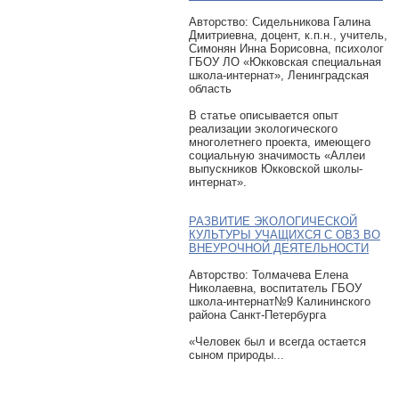
Авторcтво: Сидельникова Галина
Дмитриевна, доцент, к.п.н., учитель,
Симонян Инна Борисовна, психолог
ГБОУ ЛО «Юкковская специальная
школа-интернат», Ленинградская
область
В статье описывается опыт
реализации экологического
многолетнего проекта, имеющего
социальную значимость «Аллеи
выпускников Юкковской школы-
интернат».
РАЗВИТИЕ ЭКОЛОГИЧЕСКОЙ
КУЛЬТУРЫ УЧАЩИХСЯ С ОВЗ ВО
ВНЕУРОЧНОЙ ДЕЯТЕЛЬНОСТИ
Авторcтво: Толмачева Елена
Николаевна, воспитатель ГБОУ
школа-интернат№9 Калининского
района Санкт-Петербурга
«Человек был и всегда остается
сыном природы...