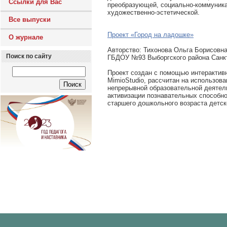
Ссылки для Вас
преобразующей, социально-коммуника
художественно-эстетической.
Все выпуски
Проект «Город на ладошке»
О журнале
Авторcтво: Тихонова Ольга Борисовна
Поиск по сайту
ГБДОУ №93 Выборгского района Санк
Проект создан с помощью интерактив
MimioStudio, рассчитан на использова
непрерывной образовательной деятел
активизации познавательных способно
старшего дошкольного возраста детск