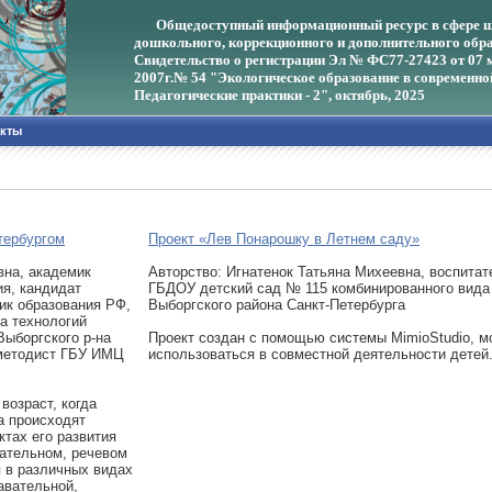
Общедоступный информационный ресурс в сфере ш
дошкольного, коррекционного и дополнительного обра
Свидетельство о регистрации Эл № ФС77-27423 от 07 
2007г.
№ 54 "Экологическое образование в современно
Педагогические практики - 2", октябрь, 2025
акты
тербургом
Проект «Лев Понарошку в Летнем саду»
вна, академик
Авторcтво: Игнатенок Татьяна Михеевна, воспитат
я, кандидат
ГБДОУ детский сад № 115 комбинированного вида
ник образования РФ,
Выборгского района Санкт-Петербурга
а технологий
ыборгского р-на
Проект создан с помощью системы MimioStudio, м
 методист ГБУ ИМЦ
использоваться в совместной деятельности детей
возраст, когда
а происходят
ктах его развития
вательном, речевом
 в различных видах
авательной,