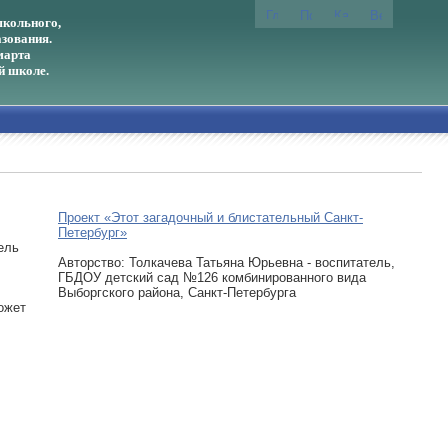
кольного,
зования.
марта
й школе.
Проект «Этот загадочный и блистательный Санкт-
Петербург»
ель
Авторcтво: Толкачева Татьяна Юрьевна - воспитатель,
ГБДОУ детский сад №126 комбинированного вида
Выборгского района, Санкт-Петербурга
ожет
.