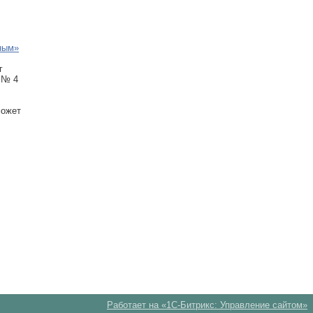
ным»
г
 № 4
может
.
Работает на «1С-Битрикс: Управление сайтом»