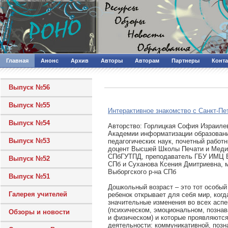
Главная
Анонс
Архив
Авторы
Авторам
Партнеры
Конт
Выпуск №56
Выпуск №55
Интерактивное знакомство с Санкт-Пе
Выпуск №54
Авторcтво: Горлицкая София Израиле
Академии информатизации образовани
Выпуск №53
педагогических наук, почетный работ
доцент Высшей Школы Печати и Меди
СПбГУТПД, преподаватель ГБУ ИМЦ В
Выпуск №52
СПб и Суханова Ксения Дмитриевна,
Выборгского р-на СПб
Выпуск №51
Дошкольный возраст – это тот особый 
Галерея учителей
ребенок открывает для себя мир, когд
значительные изменения во всех аспе
(психическом, эмоциональном, позна
Обзоры и новости
и физическом) и которые проявляются
деятельности: коммуникативной, позн