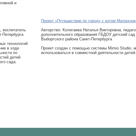
тивной и
Проект «Путешествие по городу с котом Матроски
, воспитатель
Авторcтво: Колегаева Наталья Викторовна, педаго
т-Петербурга
дополнительного образования ГБДОУ детский сад
Выборгского района Санкт-Петербурга
ных технологий
ние в ходе
Проект создан с помощью системы Mimio Studio, 
ьности по
использоваться в совместной деятельности детей
стей детей
ого сада.