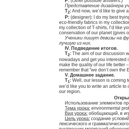
P
:
(Other possible answers.)
Представление дизайнера у
T
:
And now, we’d like to give a
2
P:
(designer): I do my best tryin
eco-friendly fabrics in my collect
my collection of T-shirts, I’d like
conservation of our planet (gives ou
Ученики пишут девизы на ф
лучшую из них.
IV.
Подведение итогов.
T
:
The aim of our discussion w
2
nowadays and get you interested in
make the quality of our life better
remember that “we don’t own the E
V.
Домашнее задание.
T
:
Well, our lesson is coming t
1
we’d like you to write an article t
our region.
Откры
Использование элементов про
Тема урока:
environmental pro
Вид урока:
обобщающий, в иг
Цель урока:
создание условий
лексического и грамматическог
внутренних мотиваций обучения 