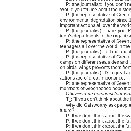
P:
(the journalist): If you don’t
Would you tell me about the histor
P:
(the representative of Gree
environmental degradation since 
important actions all over the worl
P:
(the journalist): Thank you. 
teen’s departments in the organiz
P:
(the representative of Greenp
teenagers all over the world in the
P:
(the journalist): Tell me abo
P:
(the representative of Greenpe
camps on different sea sides and t
on birds’ wings prevents them from 
P:
(the journalist): It’s a great 
actions are of great importance.
P:
(the representative of Green
members of Greenpeace hope that m
Обсуждение цитаты (цитата
T
:
“If you don’t think about the 
1
Why did Galsworthy ask people t
future?
P:
If we don’t think about the w
P:
If we don’t think about the f
P:
If we don’t think about the fu