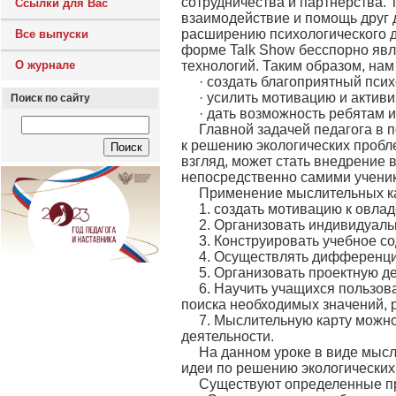
сотрудничества и партнерства. 
Ссылки для Вас
взаимодействие и помощь друг 
расширению психологического д
Все выпуски
форме Talk Show бесспорно яв
О журнале
технологий. Таким образом, нам
· создать благоприятный псих
· усилить мотивацию и активи
Поиск по сайту
· дать возможность ребятам 
Главной задачей педагога в 
к решению экологических пробл
взгляд, может стать внедрение
непосредственно самими учени
Применение мыслительных кар
1. создать мотивацию к овла
2. Организовать индивидуаль
3. Конструировать учебное с
4. Осуществлять дифференц
5. Организовать проектную д
6. Научить учащихся пользов
поиска необходимых значений,
7. Мыслительную карту можно
деятельности.
На данном уроке в виде мысл
идеи по решению экологических
Существуют определенные пр