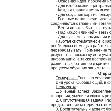
· Основная идея, проблема и
· Для изображения центральн
· Каждая главная ветвь имеет
· Для создания карт использ
· Главные ветви соединяются с
соединяются с главными ветвя
· Ветви должны быть изогнут
· Над каждой линией – ветвь
· Для лучшего запоминания и
Работая систематически с ка
необходима помощь в работе с
перерабатывать. Применение та
результаты, поскольку дети уча
информацию, а также воспроиз
развивать креативное и критич
процессы обучения занимательн
Откры
Тема
урока
:
Focus on environm
Вид урока
: Обобщающий, в фо
Цель урока
:
1. Учебный аспект: Закрепле
говорения, умение изложить ре
2. Сопутствующая задача: Ра
представление материала с по
3. Воспитательный аспект: Ф