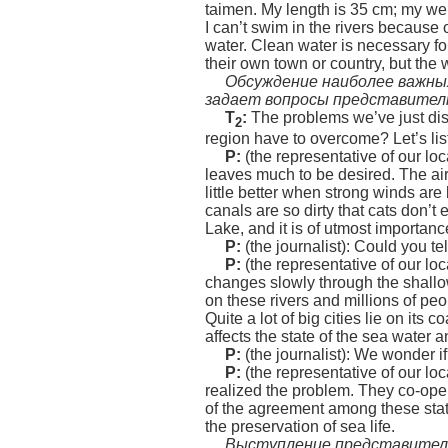
taimen. My length is 35 cm; my wei
I can’t swim in the rivers because
water. Clean water is necessary for
their own town or country, but the 
Обсуждение наиболее важны
задает вопросы представител
T
:
The problems we’ve just dis
2
region have to overcome? Let’s list
P:
(the representative of our local
leaves much to be desired. The air 
little better when strong winds are
canals are so dirty that cats don’t 
Lake, and it is of utmost importance
P:
(the journalist): Could you te
P:
(the representative of our loca
changes slowly through the shallow 
on these rivers and millions of peo
Quite a lot of big cities lie on its 
affects the state of the sea water a
P:
(the journalist): We wonder i
P:
(the representative of our loca
realized the problem. They co-oper
of the agreement among these states
the preservation of sea life.
Выступление представителя