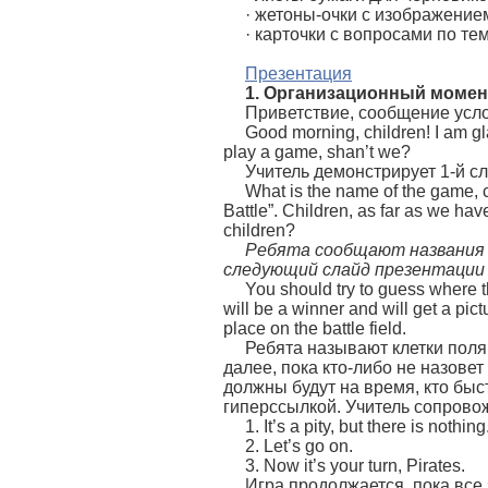
· жетоны-очки с изображение
· карточки с вопросами по те
Презентация
1. Организационный момен
Приветствие, сообщение усло
Good morning, children! I am g
play a game, shan’t we?
Учитель демонстрирует 1-й с
What is the name of the game, c
Battle”. Children, as far as we ha
children?
Ребята сообщают названия 
следующий слайд презентации
You should try to guess where t
will be a winner and will get a pic
place on the battle field.
Ребята называют клетки поля
далее, пока кто-либо не назовет
должны будут на время, кто быс
гиперссылкой. Учитель сопрово
1. It’s a pity, but there is nothing
2. Let’s go on.
3. Now it’s your turn, Pirates.
Игра продолжается, пока все