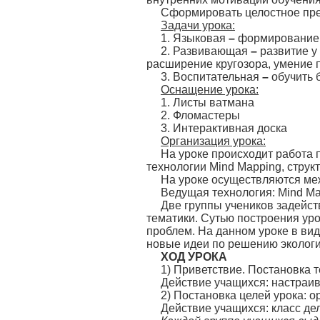
Сформировать целостное пре
Задачи урока:
1. Языковая
–
формирование 
2. Развивающая
–
развитие у
расширение кругозора, умение 
3. Воспитательная
–
обучить 
Оснащение урока:
1. Листы ватмана
2. Фломастеры
3. Интерактивная доска
Организация урока:
На уроке происходит работа 
технологии Mind Mapping, стру
На уроке осуществляются меж
Ведущая технология: Mind Ma
Две группы учеников задейст
тематики. Сутью построения ур
проблем. На данном уроке в ви
новые идеи по решению экологи
ХОД УРОКА
1) Приветствие. Постановка 
Действие учащихся: настраив
2) Постановка целей урока: 
Действие учащихся: класс дел