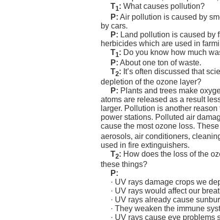
T
:
What causes pollution?
1
P:
Air pollution is caused by sm
by cars.
P:
Land pollution is caused by f
herbicides which are used in farm
T
:
Do you know how much wast
1
P:
About one ton of waste.
T
:
It’s often discussed that sci
2
depletion of the ozone layer?
P:
Plants and trees make oxygen 
atoms are released as a result le
larger. Pollution is another reason 
power stations. Polluted air dama
cause the most ozone loss. Thes
aerosols, air conditioners, cleani
used in fire extinguishers.
T
:
How does the loss of the oz
2
these things?
P:
· UV rays damage crops we dep
· UV rays would affect our breat
· UV rays already cause sunbur
· They weaken the immune system
· UV rays cause eye problems s