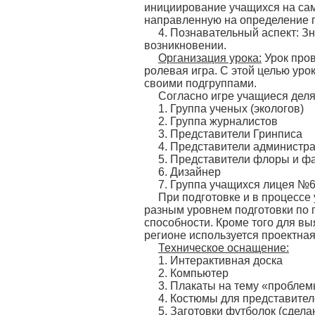
инициирование учащихся на сам
направленную на определение п
4. Познавательный аспект: З
возникновении.
Организация урока:
Урок про
ролевая игра. С этой целью уро
своими подгруппами.
Согласно игре учащиеся деля
1. Группа ученых (экологов)
2. Группа журналистов
3. Представители Гринписа
4. Представители администр
5. Представители флоры и ф
6. Дизайнер
7. Группа учащихся лицея №
При подготовке и в процессе 
разным уровнем подготовки по п
способности. Кроме того для в
регионе используется проектная
Техническое оснащение:
1. Интерактивная доска
2. Компьютер
3. Плакаты на тему «пробле
4. Костюмы для представите
5. Заготовки футболок (сдела