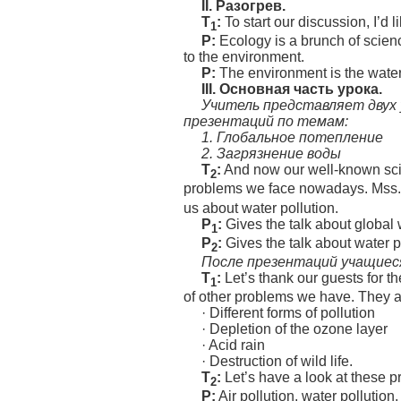
II.
Разогрев.
T
:
To start our discussion, I’d 
1
P:
Ecology is a brunch of science
to the environment.
P:
The environment is the water,
III.
Основная часть урока.
Учитель представляет двух 
презентаций по темам:
1.
Глобальное потепление
2.
Загрязнение воды
T
:
And now our well-known scien
2
problems we face nowadays. Mss.
us about water pollution.
P
:
Gives the talk about global 
1
P
:
Gives the talk about water po
2
После презентаций учащиеся
T
:
Let’s thank our guests for th
1
of other problems we have. They a
· Different forms of pollution
· Depletion of the ozone layer
· Acid rain
· Destruction of wild life.
T
:
Let’s have a look at these 
2
P:
Air pollution, water pollution,