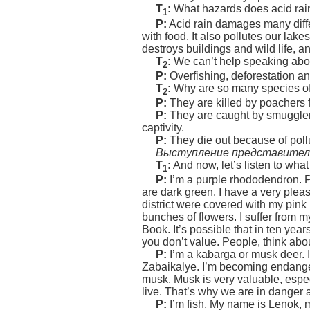
T
:
What hazards does acid rai
1
P:
Acid rain damages many differ
with food. It also pollutes our lake
destroys buildings and wild life, an
T
:
We can’t help speaking about
2
P:
Overfishing, deforestation a
T
:
Why are so many species of 
2
P:
They are killed by poachers fo
P:
They are caught by smugglers 
captivity.
P:
They die out because of pollu
Выступление представителе
T
:
And now, let’s listen to what
1
P:
I’m a purple rhododendron. P
are dark green. I have a very pleasa
district were covered with my pink
bunches of flowers. I suffer from m
Book. It’s possible that in ten yea
you don’t value. People, think about
P:
I’m a kabarga or musk deer. I
Zabaikalye. I’m becoming endange
musk. Musk is very valuable, espec
live. That’s why we are in danger
P:
I’m fish. My name is Lenok, my