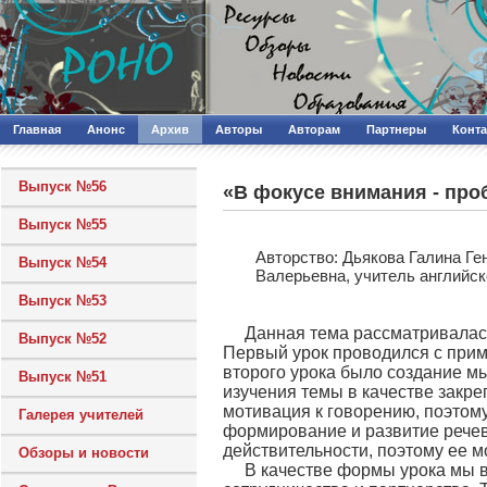
Главная
Анонс
Архив
Авторы
Авторам
Партнеры
Конт
Выпуск №56
«В фокусе внимания - пр
Выпуск №55
Авторcтво: Дьякова Галина Ге
Выпуск №54
Валерьевна, учитель английс
Выпуск №53
Данная тема рассматривалас
Выпуск №52
Первый урок проводился с прим
второго урока было создание м
Выпуск №51
изучения темы в качестве закр
мотивация к говорению, поэтому
Галерея учителей
формирование и развитие речев
действительности, поэтому ее 
Обзоры и новости
В качестве формы урока мы в