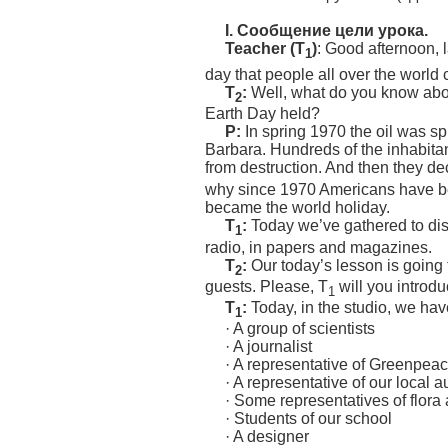
I.
Сообщение цели урока.
Teacher (T
)
: Good afternoon,
1
day that people all over the world 
T
:
Well, what do you know abou
2
Earth Day held?
P:
In spring 1970 the oil was sp
Barbara. Hundreds of the inhabitants
from destruction. And then they de
why since 1970 Americans have be
became the world holiday.
T
:
Today we’ve gathered to dis
1
radio, in papers and magazines.
T
:
Our today’s lesson is going 
2
guests. Please, T
will you introdu
1
T
:
Today, in the studio, we hav
1
· A group of scientists
· A journalist
· A representative of Greenpea
· A representative of our local a
· Some representatives of flora
· Students of our school
· A designer