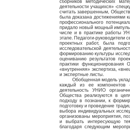
сборников методических мат
деятельности учащихся» -спецк
считать завершенным, Обществ
была доказана достижениями к
профессионального потенциал
придало новый мощный импульс 
числе и в практике работы У
этапе. Педагоги-руководители 
проектных работ, была подг
исследовательской деятельнос
формированию культуры исслед
оцениванию результатов прое
практики функционирования 
«внутренняя» экспертиза, «вне
и экспертные листы.
Обобщенная модель уклада ги
каждый из ее компонентов 
деятельность УНИО органичн
Общества реализуются в цел
подходу в познании, к форми
подготовку и проведение тради
выбора индивидуальных исслед
организованы мероприятия, п
и выбрать интересующую тем
благодаря следующим меропри