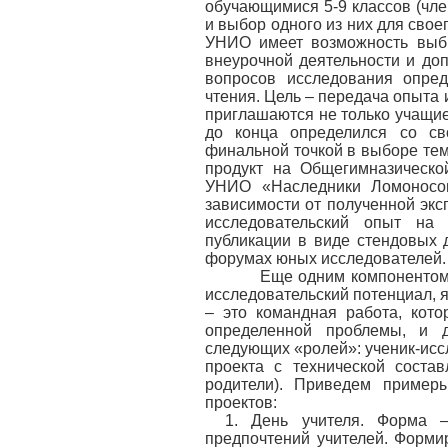
обучающимися 5-9 классов (чл
и выбор одного из них для сво
УНИО имеет возможность выбр
внеурочной деятельности и до
вопросов исследования опред
чтения. Цель – передача опыта
приглашаются не только учащиес
до конца определился со св
финальной точкой в выборе тем
продукт на Общегимназическо
УНИО «Наследники Ломоносов
зависимости от полученной экс
исследовательский опыт на 
публикации в виде стендовых 
форумах юных исследователей.
Еще одним компонентом укл
исследовательский потенциал, я
– это командная работа, кот
определенной проблемы, и 
следующих «ролей»: ученик-иссл
проекта с технической состав
родители). Приведем пример
проектов:
1. День учителя. Форма –
предпочтений учителей. Форми