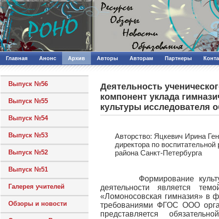
Главная
Анонс
Архив
Авторы
Авторам
Партнеры
Конт
Выпуск №56
Деятельность ученическог
компонент уклада гимназ
Выпуск №55
культуры исследователя 
Выпуск №54
Выпуск №53
Авторcтво: Яцкевич Ирина Ген
директора по воспитательной
Выпуск №52
района Санкт-Петербурга
Выпуск №51
Формирование культуры 
Галерея учителей
деятельности является те
«Ломоносовская гимназия» в ф
Обзоры и новости
требованиями ФГОС ООО орган
представляется обязател