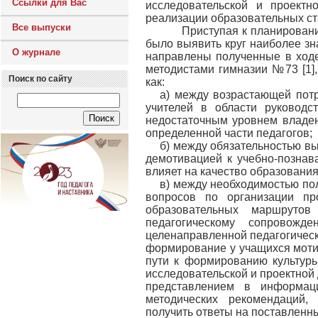
Ссылки для Вас
исследовательской и проектн
реализации образовательных ст
Все выпуски
Приступая к планированию
было выявить круг наиболее з
О журнале
направлены полученные в ход
методистами гимназии №73 [1]
Поиск по сайту
как:
а) между возрастающей пот
учителей в области руководс
недостаточным уровнем владен
определенной части педагогов;
б) между обязательностью в
демотивацией к учебно-познав
влияет на качество образования
в) между необходимостью по
вопросов по организации пр
образовательных маршруто
педагогическому сопровож
целенаправленной педагогическ
формирование у учащихся моти
пути к формированию культуры
исследовательской и проектной 
представлением в информац
методических рекомендаций
получить ответы на поставленн