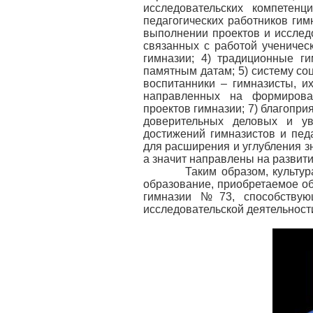
исследовательских компетен
педагогических работников ги
выполнении проектов и исследо
связанных с работой ученичес
гимназии; 4) традиционные г
памятным датам; 5) систему соц
воспитанники – гимназисты, и
направленных на формирован
проектов гимназии; 7) благопр
доверительных деловых и у
достижений гимназистов и пед
для расширения и углубления з
а значит направлены на развити
Таким образом, культура и
образование, приобретаемое о
гимназии №73, способствую
исследовательской деятельности