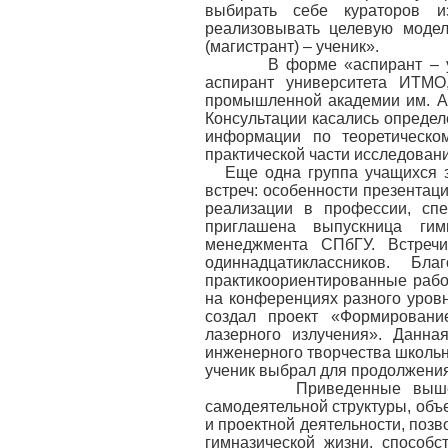
выбирать себе кураторов и
реализовывать целевую модел
(магистрант) – ученик».
В форме «аспирант – учени
аспирант университета ИТМО
промышленной академии им. А.
Консультации касались определ
информации по теоретическо
практической части исследовани
Еще одна группа учащихся з
встреч: особенности презентац
реализации в профессии, сп
приглашена выпускница гим
менеджмента СПбГУ. Встреч
одиннадцатиклассников. Бл
практикоориентированные работ
на конференциях разного уров
создал проект «Формирован
лазерного излучения». Данна
инженерного творчества школь
ученик выбрал для продолжения
Приведенные выше мат
самодеятельной структуры, объ
и проектной деятельности, поз
гимназической жизни, способ