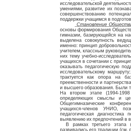
исследовательской деятельнос
умениями, развитие их познав
совершенствованию потенциал
поддержки учащимся в подготов
Становление Общества
основы формирования Общества
гимназии, базирующейся на на
выделена совокупность ведущ
именно: принцип добровольност
учителем, классным руководите
них тему учебно-исследовател
учащихся в сочетании с принци
оказывать педагогическую по
исследовательскому маршруту
трактуется как опора на ба
преемственности и партнерств
и высшего образования. Были т
На втором этапе (1994-199
определяющих смыслы и цен
Общегимназические конфере
учащихся-членов УНИО, поз
педагогическая диагностика
выявлению их предпочтений в в
В рамках третьего этапа (
развивались его традиции (см. 