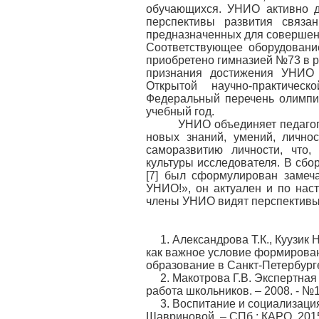
обучающихся. УНИО активно д
перспективы развития связа
предназначенных для совершенс
Соответствующее оборудовани
приобретено гимназией №73 в р
признания достижения УНИО
Открытой научно-практиче
Федеральный перечень олимпиа
учебный год.
УНИО объединяет педагогов 
новых знаний, умений, лично
саморазвитию личности, что,
культуры исследователя. В сб
[7] был сформулирован замеч
УНИО!», он актуален и по наст
члены УНИО видят перспективы
1. Александрова Т.К., Куузик
как важное условие формирова
образование в Санкт-Петербурге,
2. Макотрова Г.В. Экспертна
работа школьников. – 2008. - №1.
3. Воспитание и социализация
Шавриновой. – СПб.: КАРО, 201