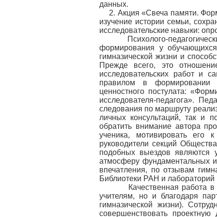
данных.
2. Акция «Свеча памяти. Фор
изучение истории семьи, сохр
исследовательские навыки: опр
Психолого-педагогический 
формирования у обучающихся 
гимназической жизни и спосо
Прежде всего, это отношени
исследовательских работ и 
правилом в формировании 
ценностного постулата: «Форм
исследователя-педагога». Пе
следования по маршруту реализ
личных консультаций, так и 
обратить внимание автора пр
ученика, мотивировать его 
руководители секций Общества
подобных выездов являются у
атмосферу фундаментальных ис
впечатления, по отзывам гимн
Библиотеки РАН и лабораторий 
Качественная работа в УН
учителям, но и благодаря пар
гимназической жизни). Сотру
совершенствовать проектную 