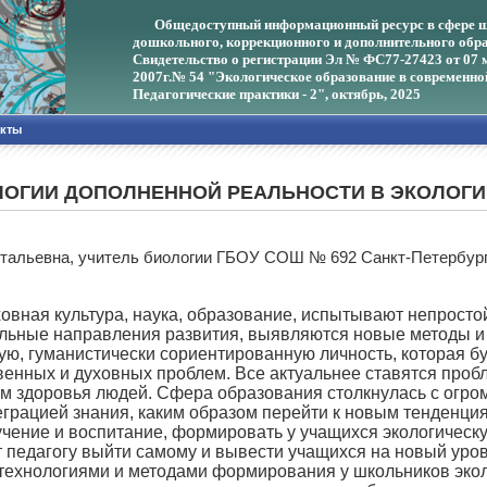
Общедоступный информационный ресурс в сфере ш
дошкольного, коррекционного и дополнительного обра
Свидетельство о регистрации Эл № ФС77-27423 от 07 
2007г.
№ 54 "Экологическое образование в современно
Педагогические практики - 2", октябрь, 2025
акты
ЛОГИИ ДОПОЛНЕННОЙ РЕАЛЬНОСТИ В ЭКОЛОГ
итальевна, учитель биологии ГБОУ СОШ № 692 Санкт-Петербур
ая культура, наука, образование, испытывают непростой
льные направления развития, выявляются новые методы и
ную, гуманистически сориентированную личность, которая б
венных и духовных проблем. Все актуальнее ставятся про
 здоровья людей. Сфера образования столкнулась с огром
рацией знания, каким образом перейти к новым тенденция
чение и воспитание, формировать у учащихся экологическу
педагогу выйти самому и вывести учащихся на новый уро
нологиями и методами формирования у школьников эколо