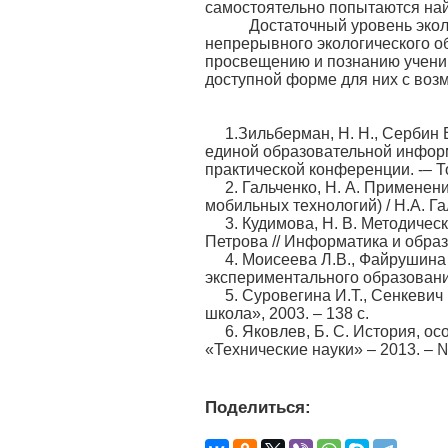
самостоятельно попытаются на
Достаточный уровень экологи
непрерывного экологического о
просвещению и познанию ученик
доступной форме для них с воз
1.Зильберман, Н. Н., Сербин 
единой образовательной инфор
практической конференции. -– То
2. Гальченко, Н. А. Примене
мобильных технологий) / Н.А. Гал
3. Кудимова, Н. В. Методичес
Петрова // Информатика и образо
4. Моисеева Л.В., Файрушина
экспериментального образования.
5. Суровегина И.Т., Сенкевич
школа», 2003. – 138 с.
6. Яковлев, Б. С. История, о
«Технические науки» – 2013. – №
Поделиться: