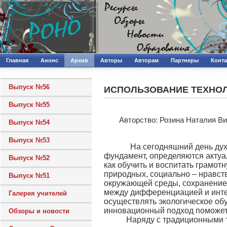
Главная
Анонс
Архив
Авторы
Авторам
Партнеры
Конт
Выпуск №56
ИСПОЛЬЗОВАНИЕ ТЕХНО
Выпуск №55
Авторcтво: Розина Наталия В
Выпуск №54
Выпуск №53
На сегодняшний день духовн
фундамент, определяются актуа
Выпуск №52
как обучить и воспитать грамот
природных, социально – нравст
Выпуск №51
окружающей среды, сохранением
между дифференциацией и интег
Галерея учителей
осуществлять экологическое обу
инновационный подход поможет 
Обзоры и новости
Наряду с традиционными тех