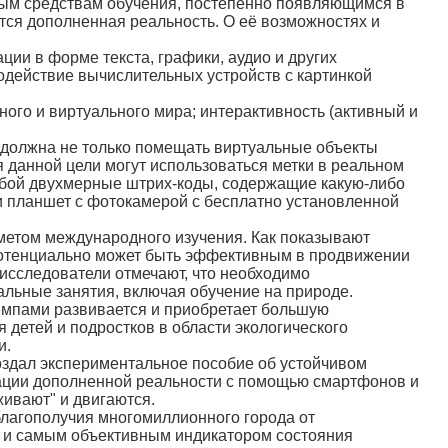
вым средствам обучения, постепенно появляющимся в
тся дополненная реальность. О её возможностях и
ии в форме текста, графики, аудио и других
действие вычислительных устройств с картинкой
о и виртуального мира; интерактивность (активный и
должна не только помещать виртуальные объекты
 данной цели могут использоваться метки в реальном
обой двухмерные штрих-коды, содержащие какую-либо
и планшет с фотокамерой с бесплатно установленной
етом международного изучения. Как показывают
потенциально может быть эффективным в продвижении
 исследователи отмечают, что необходимо
альные занятия, включая обучение на природе.
мпами развивается и приобретает большую
 детей и подростков в области экологического
и.
оздал экспериментальное пособие об устойчивом
вации дополненной реальности с помощью смартфонов и
живают" и двигаются.
лагополучия многомиллионного города от
м и самым объективным индикатором состояния