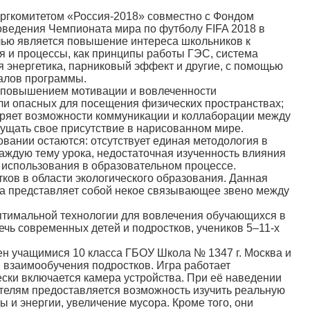
ргкомитетом «Россия-2018» совместно с Фондом
роведения Чемпионата мира по футболу FIFA 2018 в
елью является повышение интереса школьников к
ия и процессы, как принципы работы ГЭС, система
я энергетика, парниковый эффект и другие, с помощью
иалов программы.
повышением мотивации и вовлеченности
и опасных для посещения физических пространствах;
иряет возможности коммуникации и коллаборации между
щущать свое присутствие в нарисованном мире.
ании остаются: отсутствует единая методология в
каждую тему урока, недостаточная изученность влияния
 использования в образовательном процессе.
ов в области экологического образования. Данная
Она представляет собой некое связывающее звено между
тимальной технологии для вовлечения обучающихся в
чь современных детей и подростков, учеников 5–11-х
 учащимися 10 класса ГБОУ Школа № 1347 г. Москва и
 взаимообучения подростков. Игра работает
ески включается камера устройства. При её наведении
телям предоставляется возможность изучить реальную
 и энергии, увеличение мусора. Кроме того, они