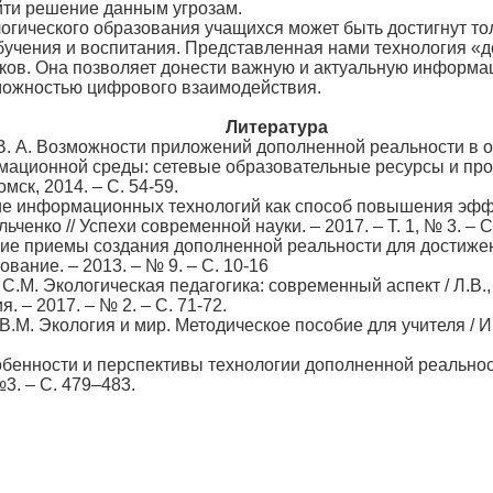
йти решение данным угрозам.
ческого образования учащихся может быть достигнут толь
бучения и воспитания. Представленная нами технология «д
ов. Она позволяет донести важную и актуальную информац
можностью цифрового взаимодействия.
Литература
В. А. Возможности приложений дополненной реальности в об
мационной среды: сетевые образовательные ресурсы и п
мск, 2014. – С. 54-59.
ние информационных технологий как способ повышения эфф
ьченко // Успехи современной науки. – 2017. – Т. 1, № 3. – С
кие приемы создания дополненной реальности для достижени
вание. – 2013. – № 9. – С. 10-16
 С.М. Экологическая педагогика: современный аспект / Л.
 – 2017. – № 2. – С. 71-72.
 В.М. Экология и мир. Методическое пособие для учителя / 
собенности и перспективы технологии дополненной реальност
3. – С. 479–483.