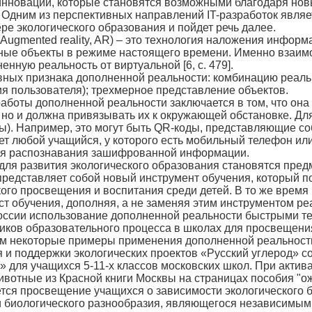
инновации, которые становятся возможными благодаря но
 Одним из перспективных направлений IT-разработок являе
е экологического образования и пойдет речь далее.
mented reality, AR) – это технология наложения информац
ные объекты в режиме настоящего времени. Именно взаимо
нную реальность от виртуальной [6, с. 479].
х признака дополненной реальности: комбинацию реальног
ия пользователя); трехмерное представление объектов.
ты дополненной реальности заключается в том, что она 
 но и должна привязывать их к окружающей обстановке. Для
ы). Например, это могут быть QR-коды, представляющие с
т любой учащийся, у которого есть мобильный телефон ил
для распознавания зашифрованной информации.
развития экологического образования становятся предм
представляет собой новый инструмент обучения, который 
ого просвещения и воспитания среди детей. В то же время
т обучения, дополняя, а не заменяя этим инструментом ре
сии использование дополненной реальности быстрыми те
иков образовательного процесса в школах для просвещения
дем некоторые примеры применения дополненной реальност
и поддержки экологических проектов «Русский углерод» с
» для учащихся 5-11-х классов московских школ. При акти
ивотные из Красной книги Москвы на страницах пособия "о
 просвещение учащихся о зависимости экологического б
и биологического разнообразия, являющегося независимы