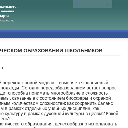
кольного,
зования.
марта
й школе.
ИЧЕСКОМ ОБРАЗОВАНИИ ШКОЛЬНИКОВ
га
 переход к новой модели – изменяется знаниевый
 подходы. Сегодня перед образованием встает вопрос
удет способна понимать многообразие и сложность
блемы, связанные с состоянием биосферы и охраной
ным количеством сложностей: как сохранить баланс
м в рамках отдельных учебных дисциплин, как
ю культуру в рамках духовной культуры в целом? Какой
вень?
гического образования, целесообразно использовать