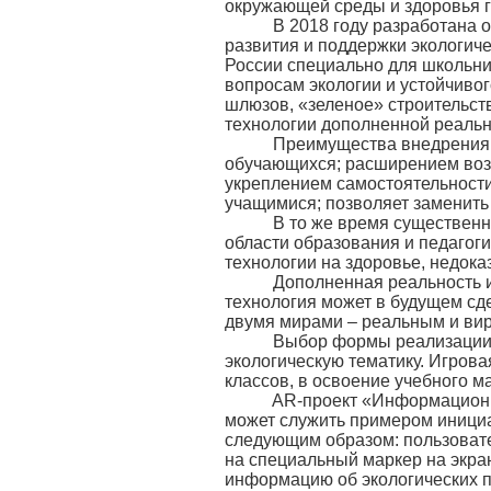
окружающей среды и здоровья 
В 2018 году разработана об
развития и поддержки экологиче
России специально для школьни
вопросам экологии и устойчивог
шлюзов, «зеленое» строительст
технологии дополненной реальн
Преимущества внедрения AR
обучающихся; расширением воз
укреплением самостоятельности
учащимися; позволяет заменить 
В то же время существенным
области образования и педагоги
технологии на здоровье, недок
Дополненная реальность име
технология может в будущем сд
двумя мирами – реальным и ви
Выбор формы реализации обр
экологическую тематику. Игров
классов, в освоение учебного 
AR-проект «Информационный 
может служить примером инициа
следующим образом: пользовате
на специальный маркер на экра
информацию об экологических п