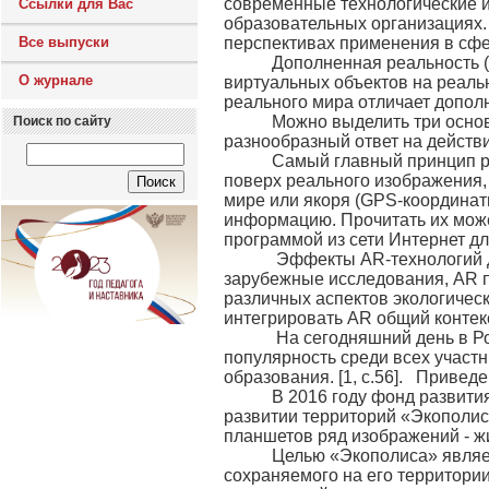
современные технологические 
Ссылки для Вас
образовательных организациях.
Все выпуски
перспективах применения в сфер
Дополненная реальность (Аug
О журнале
виртуальных объектов на реаль
реального мира отличает дополне
Можно выделить три основны
Поиск по сайту
разнообразный ответ на действ
Самый главный принцип рабо
поверх реального изображения,
мире или якоря (GPS-координат
информацию. Прочитать их може
программой из сети Интернет 
Эффекты AR-технологий для 
зарубежные исследования, AR 
различных аспектов экологическ
интегрировать AR общий контекс
На сегодняшний день в Рос
популярность среди всех участн
образования. [1, с.56]. Приве
В 2016 году фонд развития 
развитии территорий «Экополис
планшетов ряд изображений - ж
Целью «Экополиса» является
сохраняемого на его территори