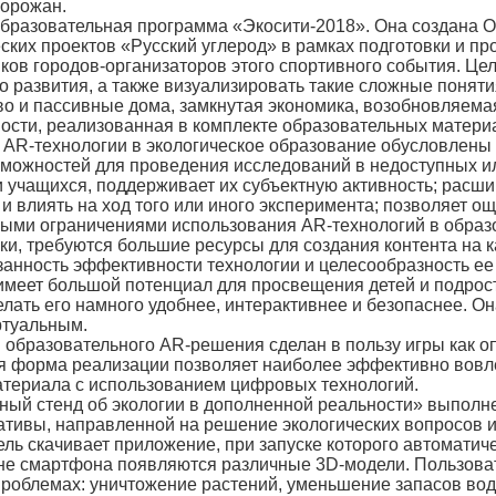
горожан.
разовательная программа «Экосити-2018». Она создана О
ских проектов «Русский углерод» в рамках подготовки и п
ков городов-организаторов этого спортивного события. Ц
о развития, а также визуализировать такие сложные понят
во и пассивные дома, замкнутая экономика, возобновляема
ости, реализованная в комплекте образовательных матер
-технологии в экологическое образование обусловлены 
можностей для проведения исследований в недоступных ил
 учащихся, поддерживает их субъектную активность; расш
и влиять на ход того или иного эксперимента; позволяет о
и ограничениями использования AR-технологий в образов
ки, требуются большие ресурсы для создания контента на 
азанность эффективности технологии и целесообразность ее
ет большой потенциал для просвещения детей и подростк
елать его намного удобнее, интерактивнее и безопаснее. 
ртуальным.
азовательного AR-решения сделан в пользу игры как оп
ая форма реализации позволяет наиболее эффективно вовле
материала с использованием цифровых технологий.
стенд об экологии в дополненной реальности» выполнен
тивы, направленной на решение экологических вопросов и
ль скачивает приложение, при запуске которого автоматич
не смартфона появляются различные 3D-модели. Пользова
роблемах: уничтожение растений, уменьшение запасов воды