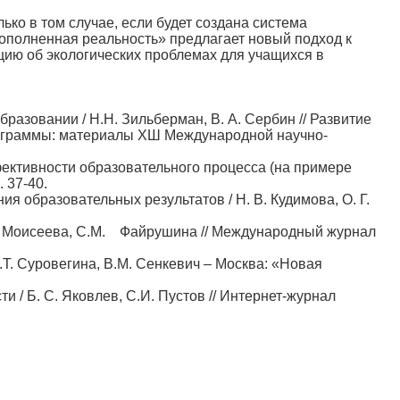
ко в том случае, если будет создана система
ополненная реальность» предлагает новый подход к
ию об экологических проблемах для учащихся в
разовании / Н.Н. Зильберман, В. А. Сербин // Развитие
рограммы: материалы ХШ Международной научно-
ективности образовательного процесса (на примере
. 37-40.
я образовательных результатов / Н. В. Кудимова, О. Г.
В., Моисеева, С.М. Файрушина // Международный журнал
И.Т. Суровегина, В.М. Сенкевич – Москва: «Новая
и / Б. С. Яковлев, С.И. Пустов // Интернет-журнал