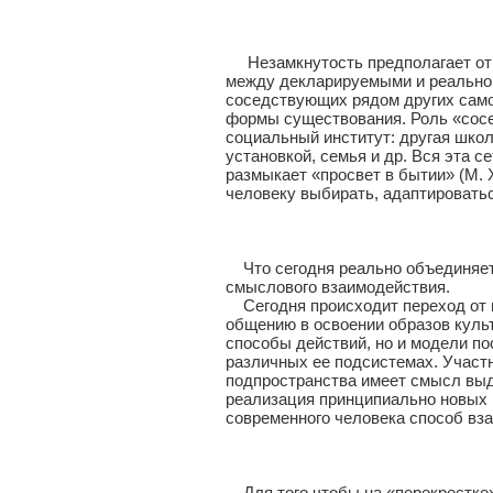
Незамкнутость предполагает отк
между декларируемыми и реально
соседствующих рядом других само
формы существования. Роль «сосе
социальный институт: другая школ
установкой, семья и др. Вся эта с
размыкает «просвет в бытии» (М.
человеку выбирать, адаптировать
Что сегодня реально объединяет т
смыслового взаимодействия.
Сегодня происходит переход от м
общению в освоении образов культ
способы действий, но и модели п
различных ее подсистемах. Участн
подпространства имеет смысл вы
реализация принципиально новых
современного человека способ вз
Для того чтобы на «перекрестке»