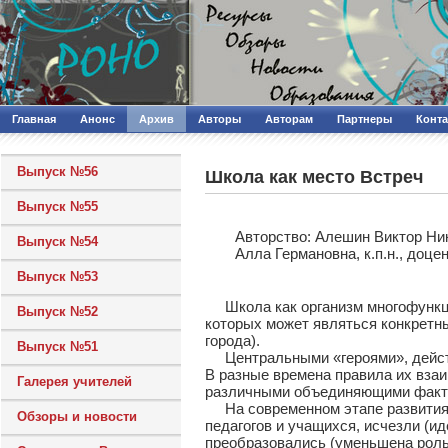
Главная
Анонс
Архив
Авторы
Авторам
Партнеры
Конт
Выпуск №56
Школа как место Встреч
Выпуск №55
Авторcтво: Алешин Виктор Ни
Выпуск №54
Алла Германовна, к.п.н., до
Выпуск №53
Школа как организм многофункци
Выпуск №52
которых может являться конкретны
города).
Выпуск №51
Центральными «героями», действ
В разные времена правила их вза
Галерея учителей
различными объединяющими факт
На современном этапе развития 
Обзоры и новости
педагогов и учащихся, исчезли (и
преобразовались (уменьшена роль