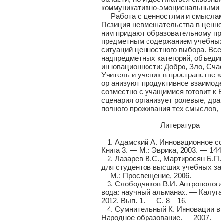
коммуникативно-эмоциональными 
Работа с ценностями и смыслами
Позиция невмешательства в ценно
ним придают образовательному пр
предметным содержанием учебных
ситуаций ценностного выбора. Вс
надпредметных категорий, объеди
инновационности: Добро, Зло, Сча
Учитель и ученик в пространстве 
организуют продуктивное взаимоде
совместно с учащимися готовит к 
сценария организует ролевые, др
полного проживания тех смыслов, 
Литература
1. Адамский А. Инновационное со
Книга 3. — М.: Эврика, 2003. — 144
2. Лазарев В.С., Мартиросян Б.П.
для студентов высших учебных за
— М.: Просвещение, 2006.
3. Слободчиков В.И. Антропологи
вода: научный альманах. — Калуг
2012. Вып. 1. — С. 8—16.
4. Сумнительный К. Инновации в 
Народное образование. — 2007. — 