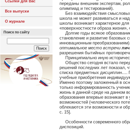
Ссылки для Вас
переданы внешним экспертам, рол
олимпиад и тестирований).
Все выпуски
Без взаимодействия смысловых л
школа не может развиваться и над
О журнале
школы возникает характерное для
«поверхностности образа жизни», 
Поиск по сайту
Долгие годы всякое образование
становление и развитие базовых 
инновационным преобразованиям).
оптимальное
место встречи
лич
разрешения бытийных противоречий
Принципиально иную историческ
Общество сегодня встало пере
решений последних лет показал, ч
списка предметных дисциплин…. П
учебные приобретения индивидуума
Именно поэтому заложенный в осн
только информированность ученика
жизнь в данной среде на данном в
образования впервые возникает в
возможностей (человеческого пот
облекаются эти возможности и об
с. 15].
Особенности современного образ
диспозиций.