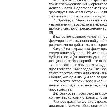
точки соприкосновения и организо
деятельности. Педагог совместно 
формирует замысел Встречи, но в
спонтанные элементы взаимодейст
И. Фрумин, Д. Эльконин описываю
«взросления, возраста и перехо
другому связан с преодолением гр
[6].
В качестве главного условия нор
формирование полноценной учебно
рефлексивное действие, в которо
Каждой из возрастных форм орга
содержание обучения. Изменение 
субъектности (от классно-урочной
лекционно-лабораторной — в юнош
Очень важно, чтобы все эти виды
пространственных средах. Общее 
также пространство для спортивны
Общим, объединяющим все возраст
— это место Встречи всех школьны
деятельности, в основном те, ко
пространства.
Целостность пространства
мож
коллектив, который справится с з
Разновозрастная детско-взрослая
идеальную модель образовательн