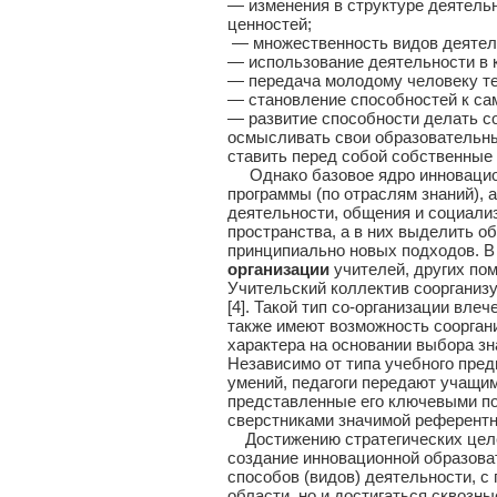
— изменения в структуре деятельн
ценностей;
— множественность видов деятель
— использование деятельности в
— передача молодому человеку те
— становление способностей к са
— развитие способности делать с
осмысливать свои образовательны
ставить перед собой собственные 
Однако базовое ядро инновацион
программы (по отраслям знаний), 
деятельности, общения и социали
пространства, а в них выделить 
принципиально новых подходов. В
организации
учителей, других по
Учительский коллектив соорганизу
[4]. Такой тип со-организации вле
также имеют возможность сооргани
характера на основании выбора з
Независимо от типа учебного пред
умений, педагоги передают учащи
представленные его ключевыми по
сверстниками значимой референтн
Достижению стратегических целе
создание инновационной образова
способов (видов) деятельности, 
области, но и достигаться сквозн