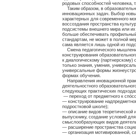
родовых способностей человека, т.
Таким образом, в образовательн
инновационных задач. Выбор новы
характерных для современного мом
воссоздания пространства культу
подсистемы внешнего мира или их
больше обеспечивать профильный
стандартам, не может в полной ме
сама является лишь одной из под
Смена педагогического мышления
конструирования образовательног
к диалогическому (партнерскому) 
только знания, умения, универса
универсальные формы жизнеустрой
формах обучения.
Направления иновационной практи
деятельностного образовательного
следующих практических подхода
— переход от предметного к спóс
— конструирование надпредметног
подростковой школе);
— описание видов теоретической и
выпускнику, создание условий для
смыслообразующих видов деятель
— расширение пространства соци
— организация мотивированной, с