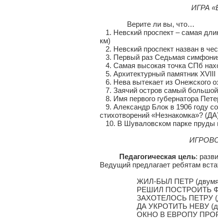
ИГРА «В
Верите ли вы, что…
1. Невский проспект – самая длинн
км)
2. Невский проспект назван в чес
3. Первый раз Седьмая симфония
4. Самая высокая точка СПб нахо
5. Архитектурный памятник XVIII
6. Нева вытекает из Онежского оз
7. Заячий остров самый большой 
8. Имя первого губернатора Пете
9. Александр Блок в 1906 году со
стихотворений «Незнакомка»? (ДА
10. В Шуваловском парке пруды 
ИГРОВО
Педагогическая цель
: разв
Ведущий предлагает ребятам вста
ЖИЛ-БЫЛ ПЕТР (двумя руками 
РЕШИЛ ПОСТРОИТЬ ФЛОТ (пр
ЗАХОТЕЛОСЬ ПЕТРУ (двумя рук
ДА УКРОТИТЬ НЕВУ (двумя р
ОКНО В ЕВРОПУ ПРОРУБИТЬ (