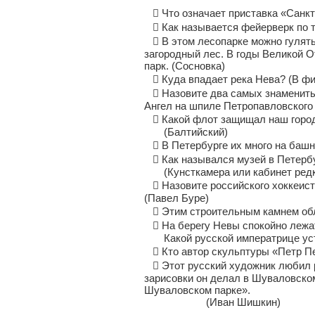
 Что означает приставка «Санкт»
 Как называется фейерверк по 
 В этом лесопарке можно гулять
загородный лес. В годы Великой 
парк. (Сосновка)
 Куда впадает река Нева? (В фи
 Назовите два самых знамениты
Ангел на шпиле Петропавловского
 Какой флот защищал наш город
(Балтийский)
 В Петербурге их много на башня
 Как назывался музей в Петербу
(Кунсткамера или кабинет редко
 Назовите российского хоккеист
(Павел Буре)
 Этим строительным камнем обли
 На берегу Невы спокойно лежат
Какой русской императрице устан
 Кто автор скульптуры «Петр Пе
 Этот русский художник любил р
зарисовки он делал в Шуваловском 
Шуваловском парке». Фамил
(Иван Шишкин)