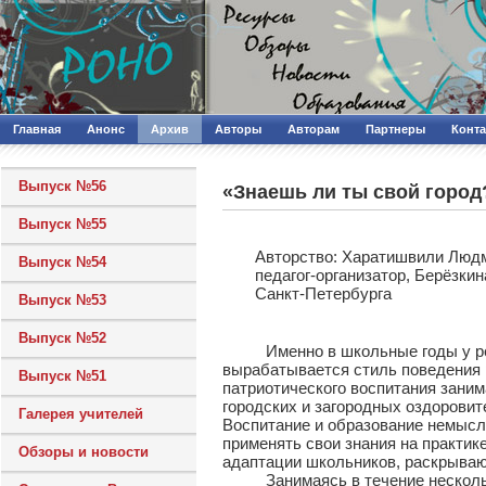
Главная
Анонс
Архив
Авторы
Авторам
Партнеры
Конт
Выпуск №56
«Знаешь ли ты свой город
Выпуск №55
Авторcтво: Харатишвили Людм
Выпуск №54
педагог-организатор, Берёзк
Санкт-Петербурга
Выпуск №53
Выпуск №52
Именно в школьные годы у ребя
вырабатывается стиль поведения 
Выпуск №51
патриотического воспитания заним
городских и загородных оздоровител
Галерея учителей
Воспитание и образование немысли
применять свои знания на практик
Обзоры и новости
адаптации школьников, раскрываю
Занимаясь в течение нескольких