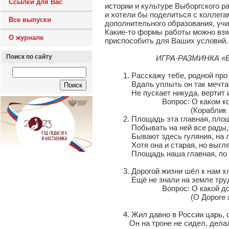
Ссылки для Вас
истории и культуре Выборгского р
и хотели бы поделиться с коллега
Все выпуски
дополнительного образования, уч
Какие-то формы работы можно взят
О журнале
приспособить для Ваших условий
Поиск по сайту
ИГРА-РАЗМИНКА «
1. Расскажу тебе, родной про 
Вдаль уплыть он так мечтает,
Не пускает никуда, вертит им
Вопрос: О каком корабл
(Кораблик на шпиле 
2. Площадь эта главная, площа
Побывать на ней все рады, зд
Бывают здесь гуляния, на ло
Хотя она и старая, но выгляди
Площадь наша главная, по и
3. Дорогой жизни шёл к нам хлеб
Ещё не знали на земле трудне
Вопрос: О какой дороге нап
(О Дороге жиз
4. Жил давно в России царь, о
Он на троне не сидел, делал з