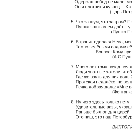
Одержал побед не мало, мор
Он и плотник и кузнец… Кто б
(Царь Петр I
5. Что за шум, что за гром? По
Пушка знать всем даёт – у на
(Пушка Петропавлов
6. В гранит оделася Нева, мост
Темно-зелёными садами её по
Вопрос: Кому принадлеж
(А.С.Пушкину, отрывок
7. Много лет тому назад появи
Люди знатные хотели, чтоб фо
Где же взять для них воды? К
Протекая недалёко, не велика,
Речка добрая дала: «Мне воды 
(Фонтанка
8. Ну чего здесь только нету: 
Удивительные вазы, украшен
Раньше был он для царей, а т
Это наш, это наш Петербургс
ВИКТОР