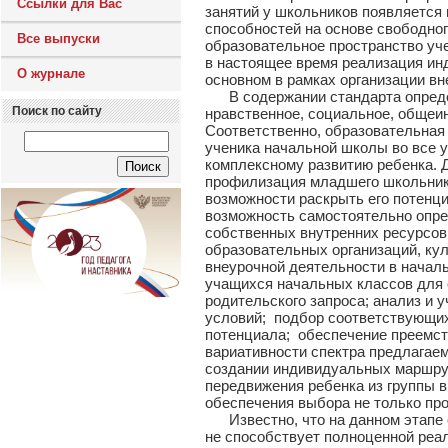
Ссылки для Вас
занятий у школьников появляется
способностей на основе свободно
Все выпуски
образовательное пространство уче
в настоящее время реализация ин
О журнале
основном в рамках организации вн
В содержании стандарта определ
Поиск по сайту
нравственное, социальное, общеин
Соответственно, образовательная
ученика начальной школы во все 
комплексному развитию ребенка. Д
профилизация младшего школьника
возможности раскрыть его потенци
возможность самостоятельно опре
собственных внутренних ресурсов
образовательных организаций, ку
внеурочной деятельности в началь
учащихся начальных классов для 
родительского запроса; анализ и 
условий; подбор соответствующих 
потенциала; обеспечение преемс
вариативности спектра предлагае
создании индивидуальных маршру
передвижения ребенка из группы 
обеспечения выбора не только про
Известно, что на данном этапе 
не способствует полноценной ре