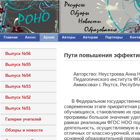
Главная
Анонс
Архив
Авторы
Авторам
Партнеры
Конт
Выпуск №56
Пути повышения эффектив
Выпуск №55
Авторcтво: Неустроева Анна Н
Выпуск №54
Педагогического института Ф
Аммосова» г. Якутск, Республ
Выпуск №53
Выпуск №52
В Федеральном государственном 
современном этапе приоритетная 
Выпуск №51
обучающихся, становлению их гра
программы большое значение удел
Галерея учителей
рамках реализации ФГОС НОО под
деятельность, осуществляемую в
Обзоры и новости
отличных от классно-урочной, и 
основной образовательной програ