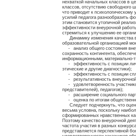
нехваткой начальных классов в це
классов, отсутствию свободного ш
что приводит к психологическому
усилий педагога разнообразить фо
этим становится утопичной реали
эффективности внеурочной работы
стремиться к улучшению ее органи
Динамику изменения качества вн
образовательной организацией мон
- анализ общего состояния внеур
сохранность контингента, обеспеч
информационными, материально-т
- эффективность с позиции лично
этические и другие диагностики)
- эффективность с позиции спло
- результативность внеурочной д
- удовлетворенность участников 
представителей), педагогов);
- расширение социального партн
- оценка по итогам общественной
Следует подчеркнуть, что оценка
весьма условна, поскольку наибо
сформированных нравственных кач
Поэтому качество внеурочной деят
частота участия в разных конкурс
представляется перспективной бо
удовлетворенности заказчиков обр