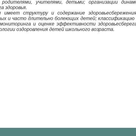
родителями, учителями, детьми; организации динам
а здоровья.
ая
имеет структуру и содержание здоровьесбережени
вых
и часто
длительно болеющих детей; классификацию т
мониторинга и оценке эффективности здоровьесберега
ологии оздоровления детей школьного возраста.