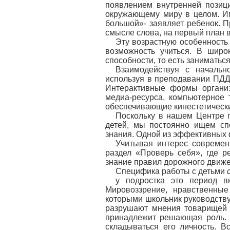
появлением внутренней позици
окружающему миру в целом. Им
большой»- заявляет ребенок. П
смысле слова, на первый план 
Эту возрастную особенность
возможность учиться. В широ
способности, то есть заниматьс
Взаимодействуя с начальн
используя в преподавании ПДД
Интерактивные формы организ
медиа-ресурса, компьютерное 
обеспечивающие кинестетическ
Поскольку в нашем Центре 
детей, мы постоянно ищем сп
знания. Одной из эффективных 
Учитывая интерес современ
раздел «Проверь себя», где р
знание правил дорожного движе
Специфика работы с детьми
у подростка это период 
Мировоззрение, нравственны
которыми школьник руководству
разрушают мнения товарищей 
принадлежит решающая роль. В
складываться его личность. 