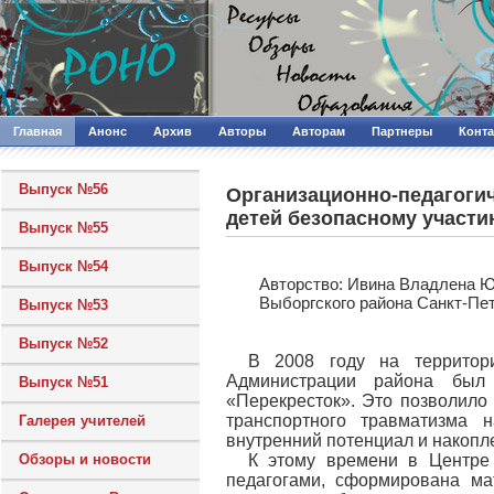
Главная
Анонс
Архив
Авторы
Авторам
Партнеры
Конт
Выпуск №56
Организационно-педагоги
детей безопасному участ
Выпуск №55
Выпуск №54
Авторcтво: Ивина Владлена Ю
Выборгского района Санкт-Пе
Выпуск №53
Выпуск №52
В 2008 году на территор
Администрации района был
Выпуск №51
«Перекресток». Это позволило
транспортного травматизма 
Галерея учителей
внутренний потенциал и накопл
Обзоры и новости
К этому времени в Центре
педагогами, сформирована ма