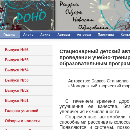
Главная
Анонс
Архив
Авторы
Авторам
Партнеры
Конт
Выпуск №56
Стационарный детский авт
проведении учебно-трени
Выпуск №55
образовательным програм
Выпуск №54
Выпуск №53
Авторcтво: Барков Станислав
«Молодежный творческий фор
Выпуск №52
Выпуск №51
С течением времени дорог
улучшения ее качества, бл
Галерея учителей
увеличения их численности.
Современные автомобили 
Обзоры и новости
способными рассеивать колосса
Появляются и системы, позво