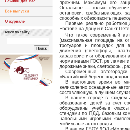
Ссылки для Вас
прежним. Максимум его защ
Остальное — только обучение
Все выпуски
остановки, срабатывающих з
способных обезопасить пешеход
О журнале
Первые реально работающие
Ростове-на-Дону и в Санкт-Пете
Поиск по сайту
Что такое современный авт
(максимальная площадь на ог
тротуаров и площадок для в
движения (светофоры, шлагб
характеристики оборудования 
нормативами ГОСТ, регламенти
дорожные знаки, светофоры, раз
Современные автогородк
«Балтийский берег», подведомс
В настоящее время во мно
великолепно оснащенные автог
составляющую, в лучшем случае
В нашем городе в каждом а
образования детей за счет с
оборудованы учебные классы
стендами по ПДД, базовым ком
напольными игровыми комплек
мобильные автогородки.
В нашем ГБОУ ДОД «Молодежн