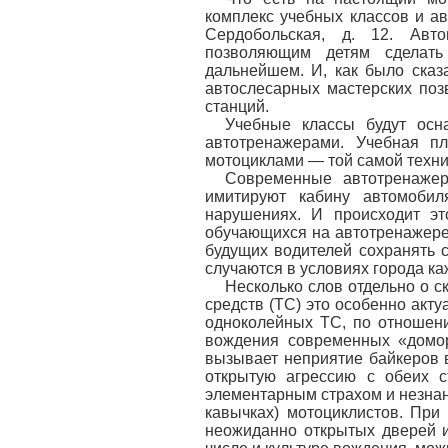
комплекс учебных классов и ав
Сердобольская, д. 12. Авт
позволяющим детям сделат
дальнейшем. И, как было сказ
автослесарных мастерских по
станций.
Учебные классы будут осн
автотренажерами. Учебная пл
мотоциклами — той самой техни
Современные автотренажер
имитируют кабину автомобил
нарушениях. И происходит эт
обучающихся на автотренажере 
будущих водителей сохранять 
случаются в условиях города ка
Несколько слов отдельно о с
средств (ТС) это особенно акту
одноколейных ТС, по отношен
вождения современных «домор
вызывает неприятие байкеров 
открытую агрессию с обеих ст
элементарным страхом и незнан
кавычках) мотоциклистов. При
неожиданно открытых дверей и