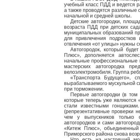
учебный класс ПДД и ведется 
а также проводятся различные 
начальной и средней школы.
Детские автогородки, площа
возраста ПДД при детских сада
муниципальных образований пр
для привлечения подростков 
отвлечения «от улицы» нужны 
Автогородок, который буд
Плюс», дополняется автосле
начальные профессиональные на
мастерских автогородка пред
велоэлектромобиля. Группа реб
«Транспорта Будущего», с
вырабатываемого мускульной с
при торможении.
Первые автогородки (в том 
которые теперь уже являются 
стали известными гонщиками.
(репрезентативные проверки не
чем у выпускников только с
автогородков и сами автогоро
«Китеж Плюс», объединенный 
Приморского района снова возр
Что есть на настоящий мом