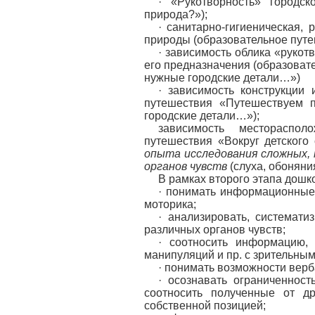
· «Рукотворность» городс
природа?»);
· санитарно-гигиеническая,
природы (образовательное путе
· зависимость облика «рукот
его предназначения (образоват
нужные городские детали…»)
· зависимость конструкции 
путешествия «Путешествуем п
городские детали…»);
зависимость местораспол
путешествия «Вокруг детского 
опыта исследования сложных,
органов чувств
(слуха, обоняни
В рамках второго этапа дошк
· понимать информационные 
моторика;
· анализировать, системат
различных органов чувств;
· соотносить информацию, 
манипуляций и пр. с зрительны
· понимать возможности вер
· осознавать ограниченност
соотносить полученные от д
собственной позицией;