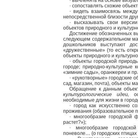
· вычленять на основе визуал
· сопоставлять схожие объек
· видеть взаимосвязь межд
непосредственной близости друг
· высказывать свои версии
объектов природного и культурн
Достижение обозначенных вы
следующем содержательном ма
дошкольников выступают до
«дружественные» (то есть отк
объекты природного и культурн
· объекты городской природ
городе; природно-культурные ко
«зимние сады», оранжереи и пр
· «рукотворные» городские о
сад, магазин, почта), объекты м
Обращение к данным объект
культурологические идеи,
осв
необходимые для жизни в город
· город как искусственно с
проживания (образовательное п
· многообразие городской 
растет?»);
· многообразие городско
поневоле… (о городских птицах 