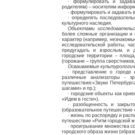
· формулировать и задава
родителям) – носителям инфор
· формулировать и задавать
· определять последователь
культурного наследия.
Объектами исследователь
более сложные организации и
характер (например, незнакомые
исследовательской работы, ча
предугадать и взрослым, и 
городские территории – площа
(горожане – группа сверстников
Осваиваемые культурологич
· представление о городе 
различные анализаторы - зр
путешествия:«Звуки Петербург
шагами» и пр.);
· городские объекты как ори
«Идем в гости»).
· разобщенность и закрыто
(образовательное путешествие 
· жизнь по распорядку и рас
путешествие «Ритм городской ж
· проигрывание множества с
городского образа жизни (образ