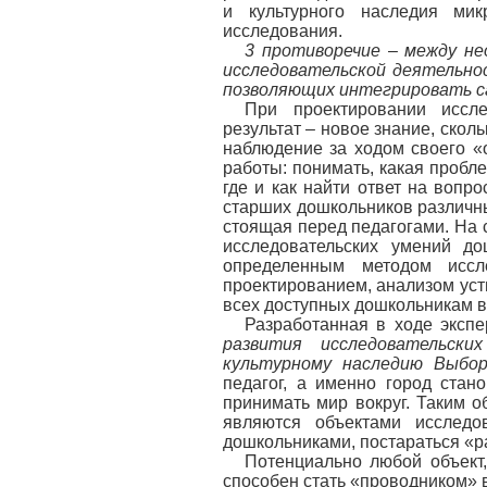
и культурного наследия ми
исследования.
3 противоречие
–
между не
исследовательской деятельно
позволяющих интегрировать с
При проектировании иссле
результат – новое знание, скол
наблюдение за ходом своего «
работы: понимать, какая пробле
где и как найти ответ на вопр
старших дошкольников различн
стоящая перед педагогами. На
исследовательских умений до
определенным методом иссле
проектированием, анализом уст
всех доступных дошкольникам ви
Разработанная в ходе экс
развития исследовательски
культурному наследию Выбор
педагог, а именно город стан
принимать мир вокруг. Таким о
являются объектами исследов
дошкольниками, постараться «раз
Потенциально любой объект,
способен стать «проводником» в