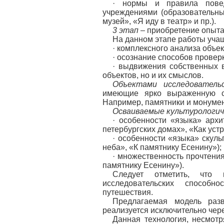
· нормы и правила повед
учреждениями (образовательны
музей», «Я иду в театр» и пр.).
3 этап
– приобретение опыт
На данном этапе работы уча
· комплексного анализа объе
· осознание способов прове
· выдвижения собственных в
объектов, но и их смыслов.
Объектами исследователь
имеющие ярко выраженную с
Например, памятники и монумен
Осваиваемые культурологич
· особенности «языка» архи
петербургских домах», «Как устр
· особенности «языка» скул
неба», «К памятнику Есенину»);
· множественность прочтения
памятнику Есенину»).
Следует отметить, что 
исследовательских способн
путешествия.
Предлагаемая модель разв
реализуется исключительно чер
Данная технология, несмот