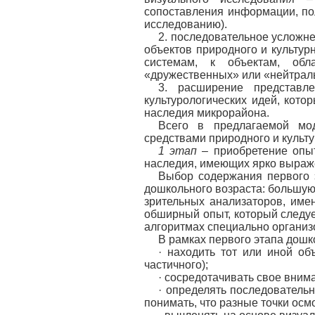
сопоставления информации, по
исследованию).
2. последовательное усложн
объектов природного и культу
системам, к объектам, об
«дружественных» или «нейтраль
3. расширение представл
культурологических идей, кото
наследия микрорайона.
Всего в предлагаемой мод
средствами природного и куль
1 этап
– приобретение оп
наследия, имеющих ярко выраж
Выбор содержания первого э
дошкольного возраста: большу
зрительных анализаторов, име
обширный опыт, который следу
алгоритмах специально организ
В рамках первого этапа дошк
· находить тот или иной об
частичного);
· сосредотачивать свое вним
· определять последовательн
понимать, что разные точки ос