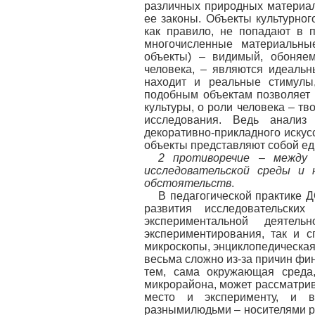
различных природных материал
ее законы. Объекты культурног
как правило, не попадают в 
многочисленные материальные
объекты) – видимый, обоняе
человека, – являются идеальн
находит и реальные стимулы
подобным объектам позволяет 
культуры, о роли человека – т
исследования. Ведь анализ 
декоративно-прикладного искус
объекты представляют собой ед
2 противоречие
–
между 
исследовательской среды и 
обстоятельств
.
В педагогической практике 
развития исследовательски
экспериментальной деятел
экспериментирования, так и 
микроскопы, энциклопедическая 
весьма сложно из-за причин фи
тем, сама окружающая среда,
микрорайона, может рассматрив
место и эксперименту, и 
разнымилюдьми – носителями р