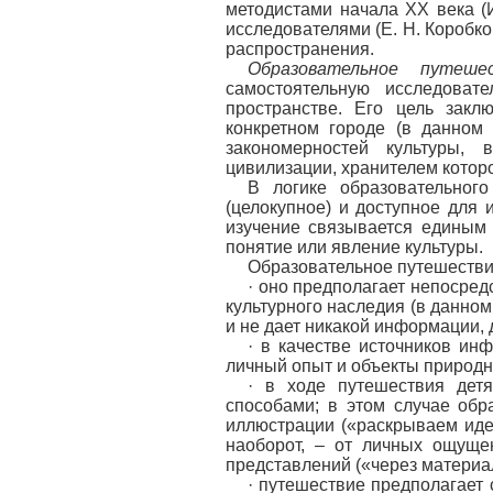
методистами начала XX века (
исследователями (Е. Н. Коробко
распространения.
Образовательное путеше
самостоятельную исследоват
пространстве. Его цель закл
конкретном городе (в данном 
закономерностей культуры, 
цивилизации, хранителем которо
В логике образовательного
(целокупное) и доступное для 
изучение связывается единым 
понятие или явление культуры.
Образовательное путешествие
· оно предполагает непосре
культурного наследия (в данном
и не дает никакой информации, 
· в качестве источников и
личный опыт и объекты природн
· в ходе путешествия дет
способами; в этом случае обр
иллюстрации («раскрываем иде
наоборот, – от личных ощущ
представлений («через материа
· путешествие предполагает