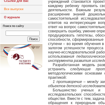
Ссылки для Вас
учреждений становится проек
каждому ребенку проявить св
Все выпуски
деятельности. Важным резул
расширение знаний дошколь
О журнале
самостоятельной исследовате
ответов на интересующие вопр
Поиск по сайту
ответ на вопрос самостоятельн
совершить ошибку, умение опр
продуцировать гипотезы, обо
способности, сформированные 
ступени – во время обучения в
залогом успешности процесса
научно-исследовательской раб
использования педагогическо
инструмента развития исслед
Разработанная модель разв
устранить
следующие про
методологическими основами 
практикой:
1 противоречие
–
между за
объектов детской исследоват
Большинство ученых и пе
исследовательских способнос
обществе. Вместе с тем, задача
обращения к природным объе