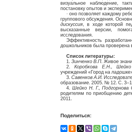
визуальное наблюдение, так
постановку опытов и экспериме
· оно позволяет каждому реб
группового обсуждения. Основ
дискуссия
, в ходе которой пе
высказанные версии, помо
исследования.
Эффективность разработанн
дошкольников была проверена в
Список литературы:
1.
Зинченко В.П.
Живое знание
2.
Коробкова Е.Н., Шейко
учреждений «Город на ладошке
3.
Савенков А.И.
Исследовате
образование. 2005. № 12. С. 3–1
4.
Шейко Н.
Г., Подгорнова 
родителям по приобщению дете
2011.
Поделиться: