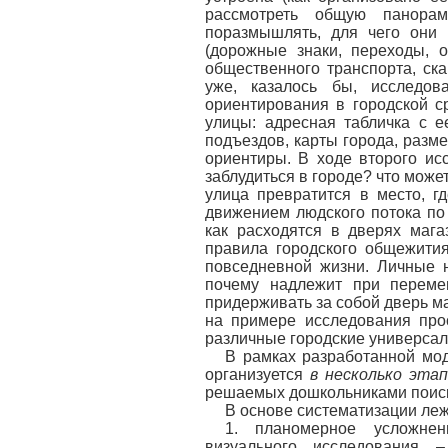
рассмотреть общую панорам
поразмышлять, для чего они 
(дорожные знаки, переходы, 
общественного транспорта, ск
уже, казалось бы, исследов
ориентирования в городской с
улицы: адресная табличка с е
подъездов, карты города, разм
ориентиры. В ходе второго исс
заблудиться в городе? что мож
улица превратится в место, г
движением людского потока по 
как расходятся в дверях маг
правила городского общежития
повседневной жизни. Личные 
почему надлежит при переме
придерживать за собой дверь ма
на примере исследования про
различные городские универсал
В рамках разработанной мо
организуется
в несколько эта
решаемых дошкольниками поиск
В основе систематизации ле
1. планомерное усложнен
визуального исследования