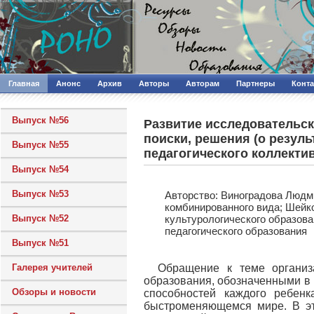
Главная
Анонс
Архив
Авторы
Авторам
Партнеры
Конт
Выпуск №56
Развитие исследовательс
поиски, решения (о резул
Выпуск №55
педагогического коллекти
Выпуск №54
Выпуск №53
Авторcтво: Виноградова Люд
комбинированного вида; Шейко
Выпуск №52
культурологического образов
педагогического образования
Выпуск №51
Галерея учителей
Обращение к теме организ
образования, обозначенными в 
Обзоры и новости
способностей каждого ребенк
быстроменяющемся мире. В эт