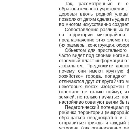
Так, рассмотренные в с
образовательного учреждения,
деревья вдоль родной улицы
позволяют детям сделать удивит
во многом искусственно создае
Сопоставление различных ти
на территории микрорайона,
предназначение этих элементов
(их размеры, конструкция, офор
Объектом для пристального 
часто видят под своими ногами
огромный пласт информации о 
асфальтом. Предложите дошко
почему они имеют круглую 
хозяйство» города, попадают
отличаются друг от друга? что м
некоторых люках изображен т
горожане не только поймут, и
землей, не только научаться по
настойчиво советуют детям бы
Педагогический потенциал п
ребенка территории (микрорайо
обращаться неоднократно и с
отправиться трижды и каждый ра
устроена (как организовано е