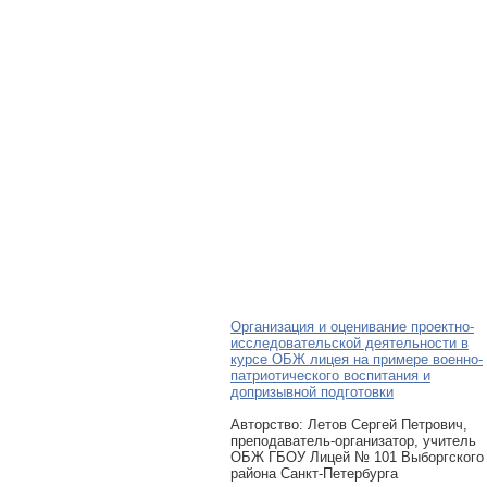
Организация и оценивание проектно-
исследовательской деятельности в
курсе ОБЖ лицея на примере военно-
патриотического воспитания и
допризывной подготовки
Авторcтво: Летов Сергей Петрович,
преподаватель-организатор, учитель
ОБЖ ГБОУ Лицей № 101 Выборгского
района Санкт-Петербурга