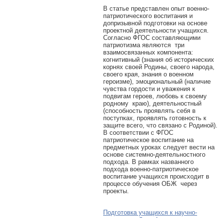
В статье представлен опыт военно-
патриотического воспитания и
допризывной подготовки на основе
проектной деятельности учащихся.
Согласно ФГОС составляющими
патриотизма являются три
взаимосвязанных компонента:
когнитивный (знания об исторических
корнях своей Родины, своего народа,
своего края, знания о военном
героизме), эмоциональный (наличие
чувства гордости и уважения к
подвигам героев, любовь к своему
родному краю), деятельностный
(способность проявлять себя в
поступках, проявлять готовность к
защите всего, что связано с Родиной).
В соответствии с ФГОС
патриотическое воспитание на
предметных уроках следует вести на
основе системно-деятельностного
подхода. В рамках названного
подхода военно-патриотическое
воспитание учащихся происходит в
процессе обучения ОБЖ через
проекты.
Подготовка учащихся к научно-