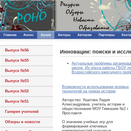
Главная
Анонс
Архив
Авторы
Авторам
Партнеры
Конт
Выпуск №56
Инновации: поиски и иссл
Выпуск №55
Актуальные проблемы организаци
школе. Из опыта работы ГБОУ ли
Выпуск №54
Всероссийского ежегодного пробл
Выпуск №53
Возможности использования игровых
технологий на уроках истории
Выпуск №52
Авторcтво: Ушатова Лидия
Выпуск №51
Александровна, учитель истории и
обществознания МОУ Гимназия №2 г.
Галерея учителей
Ярославля
О значении учебных игр для
Обзоры и новости
формирования ключевых
компетентностей учащихся.