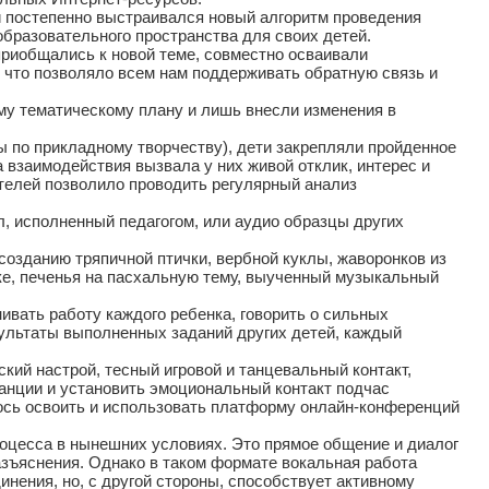
 постепенно выстраивался новый алгоритм проведения
образовательного пространства для своих детей.
иобщались к новой теме, совместно осваивали
 что позволяло всем нам поддерживать обратную связь и
у тематическому плану и лишь внесли изменения в
ы по прикладному творчеству), дети закрепляли пройденное
 взаимодействия вызвала у них живой отклик, интерес и
ителей позволило проводить регулярный анализ
 исполненный педагогом, или аудио образцы других
озданию тряпичной птички, вербной куклы, жаворонков из
ике, печенья на пасхальную тему, выученный музыкальный
вать работу каждого ребенка, говорить о сильных
зультаты выполненных заданий других детей, каждый
кий настрой, тесный игровой и танцевальный контакт,
танции и установить эмоциональный контакт подчас
лось освоить и использовать платформу онлайн-конференций
цесса в нынешних условиях. Это прямое общение и диалог
азъяснения. Однако в таком формате вокальная работа
нения, но, с другой стороны, способствует активному