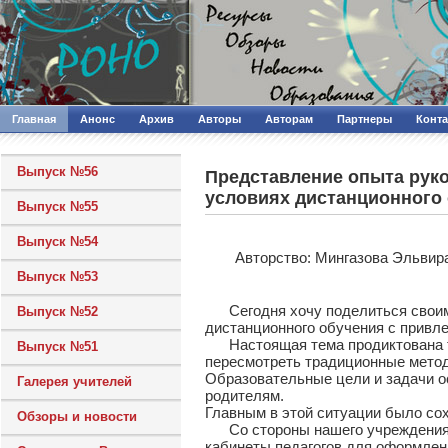
Главная
Анонс
Архив
Авторы
Авторам
Партнеры
Конт
Выпуск №56
Представление опыта руко
условиях дистанционного
Выпуск №55
Выпуск №54
Авторcтво: Мингазова Эльвир
Выпуск №53
Сегодня хочу поделиться своими 
Выпуск №52
дистанционного обучения с привл
Настоящая тема продиктована той
Выпуск №51
пересмотреть традиционные мето
Образовательные цели и задачи ос
Галерея учителей
родителям.
Главным в этой ситуации было сох
Обзоры и новости
Со стороны нашего учреждения, в
кабинеты педагогов для оформлен