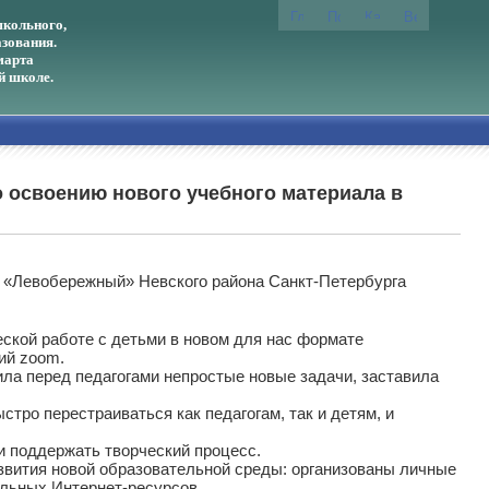
кольного,
зования.
марта
й школе.
 освоению нового учебного материала в
Т «Левобережный» Невского района Санкт-Петербурга
кой работе с детьми в новом для нас формате
ий zoom.
ла перед педагогами непростые новые задачи, заставила
тро перестраиваться как педагогам, так и детям, и
 и поддержать творческий процесс.
вития новой образовательной среды: организованы личные
ельных Интернет-ресурсов.