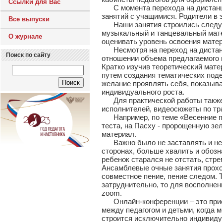
Ссылки для Вас
С момента перехода на дистанцио
занятий с учащимися. Родители в 
Все выпуски
Наши занятия строились следующ
музыкальный и танцевальный мате
О журнале
оценивать уровень освоения мате
Несмотря на переход на дистанц
Поиск по сайту
отношении объема предлагаемого 
Кратко изучив теоретический мате
путем создания тематических поде
желание проявлять себя, показыва
индивидуального роста.
Для практической работы также в
исполнителей, видеосюжеты по тр
Например, по теме «Весенние пра
теста, на Пасху - пророщенную зе
материал.
Важно было не заставлять и не т
сторонах, больше хвалить и обоз
ребенок старался не отстать, стр
Ансамблевые очные занятия проход
совместное пение, пение следом. 
затруднительно, то для восполне
zoom.
Онлайн-конференции – это прием
между педагогом и детьми, когда 
строится исключительно индивиду