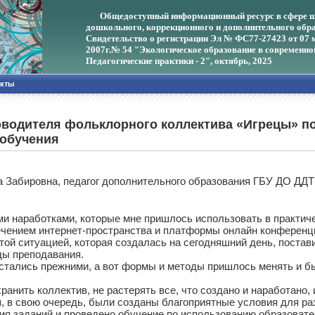
Общедоступный информационный ресурс в сфере ш
дошкольного, коррекционного и дополнительного обра
Свидетельство о регистрации Эл № ФС77-27423 от 07 
2007г.
№ 54 "Экологическое образование в современно
Педагогические практики - 2", октябрь, 2025
акты
водителя фольклорного коллектива «Игрецы» по
 обучения
а Забировна, педагог дополнительного образования ГБУ ДО ДД
наработками, которые мне пришлось использовать в практичес
ечением интернет-пространства и платформы онлайн конференц
 ситуацией, которая создалась на сегодняшний день, постави
ды преподавания.
тались прежними, а вот формы и методы пришлось менять и быс
ранить коллектив, не растерять все, что создано и наработано,
 свою очередь, были созданы благоприятные условия для раз
ия заданий и проведено обучение по использованию образоват