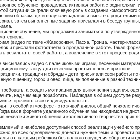
нное обучение проводилась активная работа с родителями, и
этой ситуации сыграли ключевую роль в создании комфортного 
им образом: дети получали задание и вместе с родителями пр
риал, затем выполненные задания присылали в беседу группы,
риала.
ионное обучение, мы продолжили заниматься по утвержденном
материала.
риал (видео по теме «Жаворонки», Пасха, Троица, мастер-класс
лок и прислали фотоотчеты о проделанной работе. Такая форма
ть результаты своей работы, а вовлечение в этот процесс род
ысылались видео с пальчиковыми играми, песенный материал,
адиционному танцу для освоения простых шагов и притопов.
здники, традиции и обряды» дети присылали свои работы по с
леную пшеницу, горох и овес, яйца, выполненные в разной техн
ребовать, а создать мотивацию для выполнения задания, оцени
начить, над чем еще поработать. Наблюдая в общем доступе ре
емился проявить свою индивидуальность.
ят в особой атмосфере - это живой диалог, общий психологичес
Тогда как в формате удаленного обучения мы находимся на дис
ния нехватки живого общения и коллективного творчества приш
лемый и наиболее доступный способ реализации учебного про
можно до всех одновременно донести нужные темы и провести р
ально с каждым ребенком без полного ощущения общности и еди