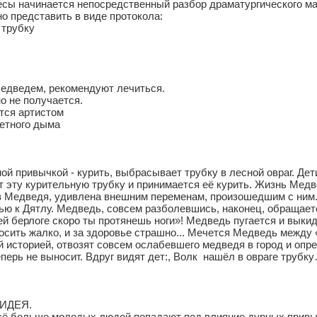
сы начинается непосредственный разбор драматургического мат
о представить в виде протокола:
 трубку
едведем, рекомендуют лечиться.
о не получается.
тся артистом
ретного дыма
ой привычкой - курить, выбрасывает трубку в лесной овраг. Дет
 эту курительную трубку и принимается её курить. Жизнь Медв
в Медведя, удивлена внешним переменам, произошедшим с ним. 
ью к Дятлу. Медведь, совсем разболевшись, наконец, обращает
ей берлоге скоро ты протянешь ноги»! Медведь пугается и выкид
бросить жалко, и за здоровье страшно... Мечется Медведь между
ой историей, отвозят совсем ослабевшего медведя в город и опр
еперь не выносит. Вдруг видят дет:, Волк нашёл в овраге труб
ИДЕЯ.
всё больше молодых людей попадают под влияние дурных прив