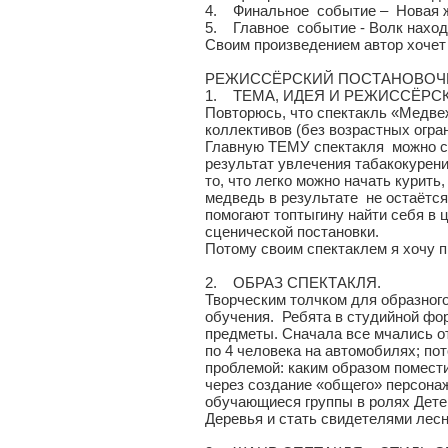
4. Финальное событие – Новая ж
5. Главное событие - Волк наход
Своим произведением автор хочет 
РЕЖИССЁРСКИЙ ПОСТАНОВОЧ
1. ТЕМА, ИДЕЯ И РЕЖИССЁРС
Повторюсь, что спектакль «Медвеж
коллективов (без возрастных огра
Главную ТЕМУ спектакля можно сф
результат увлечения табакокурени
то, что легко можно начать курит
медведь в результате не остаётся
помогают топтыгину найти себя в
сценической постановки.
Потому своим спектаклем я хочу п
2. ОБРАЗ СПЕКТАКЛЯ.
Творческим толчком для образног
обучения. Ребята в студийной фо
предметы. Сначала все мчались отд
по 4 человека на автомобилях; пот
проблемой: каким образом поместит
через создание «общего» персонаж
обучающиеся группы в ролях Детей
Деревья и стать свидетелями ле