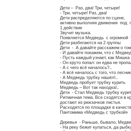
Дети – Раз, два! Три, четыре!
- Три, четыре! Раз, два!
Дети распределяются по сцене,
активно выполняя движения под п
1 действие
Звучит музыка.
Появляется Медведь с огромной 
Дети разбегаются на 2 группы
Дети - А давайте расскажем о том,
- И давайте покажем, что с Медве
- Пусть каждый узнает, как Мишка 
- Он круто попал: он едва не пропал
- А с чего всё началось?..
- А всё началось с того, что лесни
- А Медведь трубку нашёл!..
Медведь пробует трубку курить
Медведь – Вот так находка!..
Дети - Стал Медведь трубку курить
Ритмичная тема. Все сходятся в к
достают из рюкзачков листья.
Расходятся по площадке в качест
Пантомима «Медведь с трубкой»
Деревья - Раньше, бывало, Медве
- На реку бежит купаться, да рыб