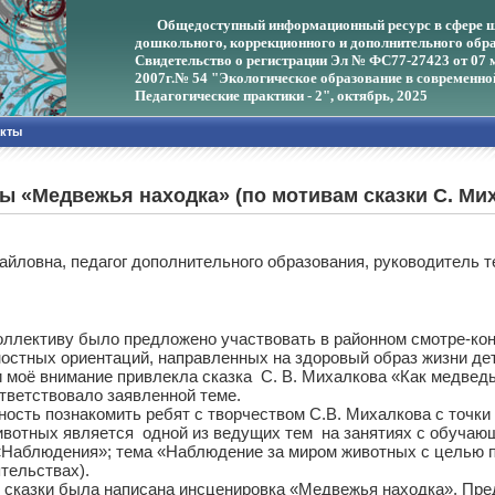
Общедоступный информационный ресурс в сфере ш
дошкольного, коррекционного и дополнительного обра
Свидетельство о регистрации Эл № ФС77-27423 от 07 
2007г.
№ 54 "Экологическое образование в современно
Педагогические практики - 2", октябрь, 2025
акты
ы «Медвежья находка» (по мотивам сказки С. Мих
айловна, педагог дополнительного образования, руководитель 
ллективу было предложено участвовать в районном смотре-кон
стных ориентаций, направленных на здоровый образ жизни дет
и моё внимание привлекла сказка С. В. Михалкова «Как медвед
тветствовало заявленной теме.
ость познакомить ребят с творчеством С.В. Михалкова с точки
ивотных является одной из ведущих тем на занятиях с обучающ
«Наблюдения»; тема «Наблюдение за миром животных с целью п
тельствах).
й сказки была написана инсценировка «Медвежья находка». Пре