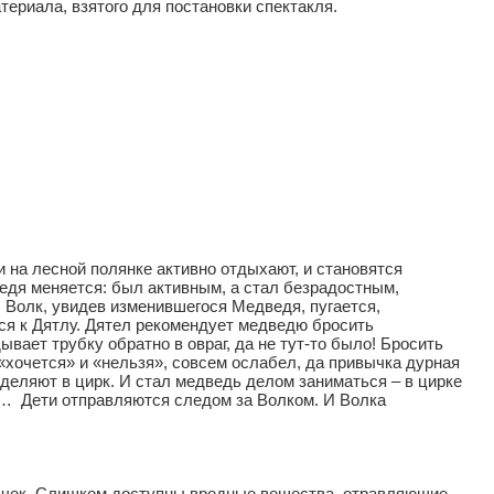
ериала, взятого для постановки спектакля.
и на лесной полянке активно отдыхают, и становятся
едя меняется: был активным, а стал безрадостным,
Волк, увидев изменившегося Медведя, пугается,
ся к Дятлу. Дятел рекомендует медведю бросить
ывает трубку обратно в овраг, да не тут-то было! Бросить
 «хочется» и «нельзя», совсем ослабел, да привычка дурная
еделяют в цирк. И стал медведь делом заниматься – в цирке
ку… Дети отправляются следом за Волком. И Волка
ычек. Слишком доступны вредные вещества, отравляющие