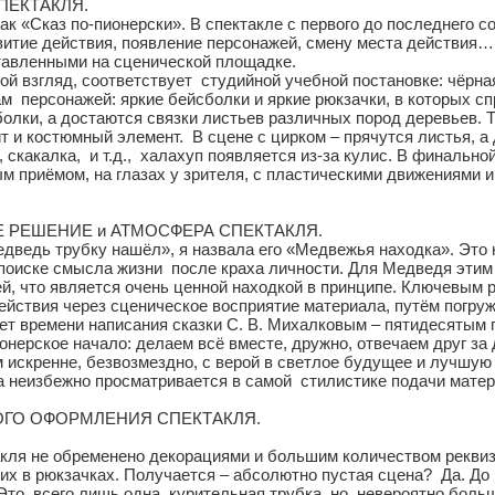
ПЕКТАКЛЯ.
ак «Сказ по-пионерски». В спектакле с первого до последнего с
витие действия, появление персонажей, смену места действия…
тавленными на сценической площадке.
мой взгляд, соответствует студийной учебной постановке: чёр
 персонажей: яркие бейсболки и яркие рюкзачки, в которых сп
олки, а достаются связки листьев различных пород деревьев. Т
т и костюмный элемент. В сцене с цирком – прячутся листья, 
, скакалка, и т.д., халахуп появляется из-за кулис. В финаль
 приёмом, на глазах у зрителя, с пластическими движениями и
 РЕШЕНИЕ и АТМОСФЕРА СПЕКТАКЛЯ.
едведь трубку нашёл», я назвала его «Медвежья находка». Это 
 поиске смысла жизни после краха личности. Для Медведя этим
й, что является очень ценной находкой в принципе. Ключевым 
йствия через сценическое восприятие материала, путём погруж
ет времени написания сказки С. В. Михалковым – пятидесятым 
нерское начало: делаем всё вместе, дружно, отвечаем друг за д
искренне, безвозмездно, с верой в светлое будущее и лучшую 
а неизбежно просматривается в самой стилистике подачи матер
ГО ОФОРМЛЕНИЯ СПЕКТАКЛЯ.
кля не обременено декорациями и большим количеством реквиз
их в рюкзачках. Получается – абсолютно пустая сцена? Да. До
. Это всего лишь одна курительная трубка, но невероятно бол