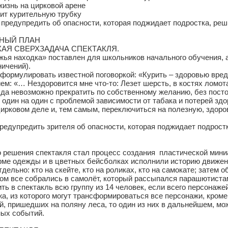
изнь на цирковой арене
ит курительную трубку
предупредить об опасности, которая поджидает подростка, реш
НЫЙ ПЛАН
КАЯ СВЕРХЗАДАЧА СПЕКТАКЛЯ.
ья находка» поставлен для школьников начального обучения, а
ничений).
ормулировать известной поговоркой: «Курить – здоровью вред
ем: «… Нездоровится мне что-то: Лезет шерсть, в костях ломо
ь, да невозможно прекратить по собственному желанию, без пост
 один на один с проблемой зависимости от табака и потерей здо
 цирковом деле и, тем самым, переключиться на полезную, здо
редупредить зрителя об опасности, которая поджидает подрост
о решения спектакля стал процесс создания пластической мин
рме одежды и в цветных бейсболках исполнили историю движен
ельно: кто на скейте, кто на роликах, кто на самокате; затем
ом все собрались в самолёт, который рассыпался парашютистами 
ь в спектакль всю группу из 14 человек, если всего персонажей
а, из которого могут трансформироваться все персонажи, кром
, пришедших на поляну леса, то один из них в дальнейшем, мож
сных событий.