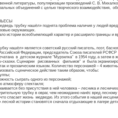
енной литературы, популяризации произведений С. В. Михалков
ральных объединений с целью творческого взаимодействия, об
ПЬЕСЫ
едведь трубку нашёл» поднята проблема наличия у людей вред
оровью окружающих.
ло истории всеобъемлющий характер и расширило границы и вр
ку нашёл» является советский русский писатель, поэт, баснопи
 Российской Федерации, председатель Союза писателей РСФСР
атана в детском журнале "Мурзилка" в 1954 году, а затем в жу
-сказки. Сценарии рисованных фильмов" и была экранизиров
 так и прозаическим языком. Количество персонажей – 4 животны
изовать сценическое действие таким образом, чтобы:
руппы;
ожность сыграть одного из персонажей;
ую атмосферу спектакля;
аивается без присутствия в ней человека – лесника и лесничих
ительную трубку в овраг, чем неожиданно нанёс вред лесному 
 что спасает жизнь медведю. Из этого события в нашей инсцен
 лесной истории становятся сначала отдыхающие в лагере дети