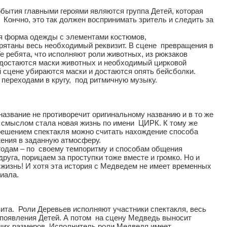
обытия главными героями являются группа Детей, которая
 Кончно, это так должен воспринимать зритель и следить за
ная форма одежды с элементами костюмов,
рятаны весь необходимый реквизит. В сцене превращения в
е ребята, что исполняют роли животных, из рюкзаков
а достаются маски животных и необходимый цирковой
ной сцене убираются маски и достаются опять бейсболки.
 переходами в кругу, под ритмичную музыку.
название не противоречит оригинальному названию и в то же
 смыслом стала новая жизнь по имени ЦИРК. К тому же
решением спектакля можно считать нахождение способа
ения в заданную атмосферу.
годам – по своему темпоритму и способам общения
руга, порицаем за проступки тоже вместе и громко. Но и
жизнь! И хотя эта история с Медведем не имеет временных
иала.
ита. Роли Деревьев исполняют участники спектакля, весь
 появления Детей. А потом на сцену Медведь выносит
ьших размеров. Исполнитель роли Медведя имеет