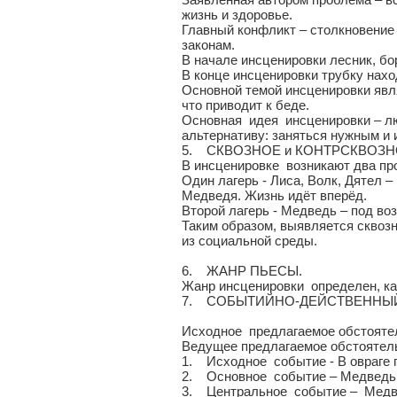
жизнь и здоровье.
Главный конфликт – столкновение
законам.
В начале инсценировки лесник, бо
В конце инсценировки трубку нахо
Основной темой инсценировки явл
что приводит к беде.
Основная идея инсценировки – лю
альтернативу: заняться нужным и
5. СКВОЗНОЕ и КОНТРСКВОЗН
В инсценировке возникают два пр
Один лагерь - Лиса, Волк, Дятел
Медведя. Жизнь идёт вперёд.
Второй лагерь - Медведь – под во
Таким образом, выявляется сквозн
из социальной среды.
6. ЖАНР ПЬЕСЫ.
Жанр инсценировки определен, ка
7. СОБЫТИЙНО-ДЕЙСТВЕННЫЙ
Исходное предлагаемое обстоятел
Ведущее предлагаемое обстоятель
1. Исходное событие - В овраге 
2. Основное событие – Медведь, 
3. Центральное событие – Медвед