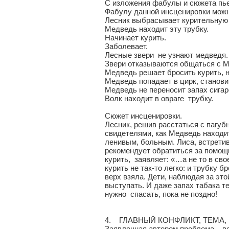
С изложения фабулы и сюжета пье
Фабулу данной инсценировки можн
Лесник выбрасывает курительную
Медведь находит эту трубку.
Начинает курить.
Заболевает.
Лесные звери не узнают медведя.
Звери отказываются общаться с М
Медведь решает бросить курить, н
Медведь попадает в цирк, станови
Медведь не переносит запах сига
Волк находит в овраге трубку.
Сюжет инсценировки.
Лесник, решив расстаться с пагубн
свидетелями, как Медведь находит
ленивым, больным. Лиса, встрети
рекомендует обратиться за помощ
курить, заявляет: «…а не то в сво
курить не так-то легко: и трубку 
верх взяла. Дети, наблюдая за эт
выступать. И даже запах табака т
нужно спасать, пока не поздно!
4. ГЛАВНЫЙ КОНФЛИКТ, ТЕМА, 
Заявленная автором проблема – 