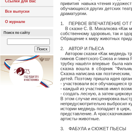
Ссылки для Вас
привития навыка чтения художеств
обучающихся других детских теат
Все выпуски
драматургии.
О журнале
1. ПЕРВОЕ ВПЕЧАТЛЕНИЕ ОТ 
В сказке С. В. Михалкова «Как м
Поиск по сайту
собственному здоровью, так и зд
Обращение к миру животных прида
2. АВТОР И ПЬЕСА
Автором сказки «Как медведь труб
гимнов Советского Союза и гимна
трубку нашёл» впервые была напеч
сказка вошла в сборник "Фильмы
Сказка написана как поэтическим,
детей. Поэтому пришла идея орган
- участвовали все обучающиеся г
- каждый из участников имел возм
- создать лесную, а затем цирков
В этом случае инсценировка выстр
непредусмотрительно выбросил кур
истории медведь попадает в цирк,
представление. А «рассказчиками»
артисты-животные.
3. ФАБУЛА и СЮЖЕТ ПЬЕСЫ