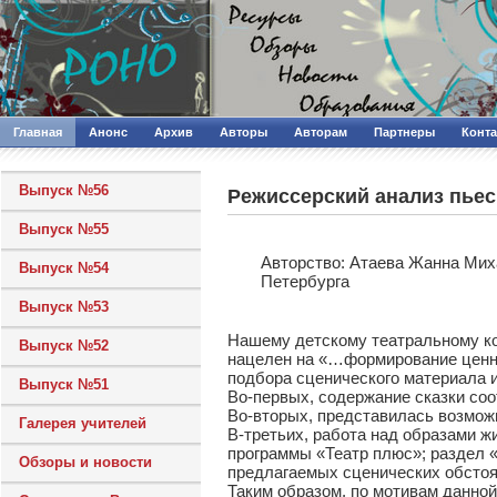
Главная
Анонс
Архив
Авторы
Авторам
Партнеры
Конт
Выпуск №56
Режиссерский анализ пьес
Выпуск №55
Авторcтво: Атаева Жанна Мих
Выпуск №54
Петербурга
Выпуск №53
Нашему детскому театральному ко
Выпуск №52
нацелен на «…формирование ценно
подбора сценического материала 
Выпуск №51
Во-первых, содержание сказки соо
Во-вторых, представилась возможн
Галерея учителей
В-третьих, работа над образами ж
программы «Театр плюс»; раздел 
Обзоры и новости
предлагаемых сценических обстоя
Таким образом, по мотивам данно