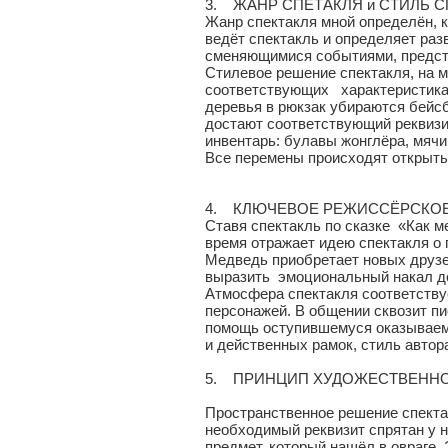
3. ЖАНР СПЕТАКЛЯ и СТИЛЬ С
Жанр спектакля мной определён, к
ведёт спектакль и определяет раз
сменяющимися событиями, предс
Стилевое решение спектакля, на 
соответствующих характеристикам
деревья в рюкзак убираются бейсб
достают соответствующий реквизи
инвентарь: булавы жонглёра, мячи
Все перемены происходят открытым
4. КЛЮЧЕВОЕ РЕЖИССЁРСКОЕ
Ставя спектакль по сказке «Как м
время отражает идею спектакля о
Медведь приобретает новых друзе
выразить эмоциональный накал де
Атмосфера спектакля соответству
персонажей. В общении сквозит пио
помощь оступившемуся оказываем 
и действенных рамок, стиль автор
5. ПРИНЦИП ХУДОЖЕСТВЕННО
Пространственное решение спекта
необходимый реквизит спрятан у н
предмет, который нашёл в овраге