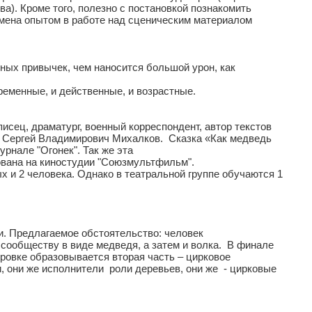
а). Кроме того, полезно с постановкой познакомить
мена опытом в работе над сценическим материалом
ных привычек, чем наносится большой урон, как
еменные, и действенные, и возрастные.
сец, драматург, военный корреспондент, автор текстов
 Сергей Владимирович Михалков. Сказка «Как медведь
рнале "Огонек". Так же эта
ана на киностудии "Союзмультфильм".
х и 2 человека. Однако в театральной группе обучаются 1
и. Предлагаемое обстоятельство: человек
сообществу в виде медведя, а затем и волка. В финале
ировке образовывается вторая часть – цирковое
, они же исполнители роли деревьев, они же - цирковые