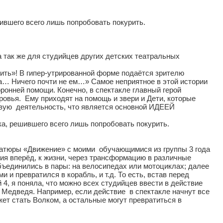
ившего всего лишь попробовать покурить.
 так же для студийцев других детских театральных
ить»! В гипер-утрированной форме подаётся зрителю
та… Ничего почти не ем…» Самое неприятное в этой истории
оронней помощи. Конечно, в спектакле главный герой
ровья. Ему приходят на помощь и звери и Дети, которые
ровую деятельность, что является основной ИДЕЕЙ
ка, решившего всего лишь попробовать покурить.
иатюры «Движение» с моими обучающимися из группы 3 года
ия вперёд, к жизни, через трансформацию в различные
 объединились в пары: на велосипедах или мотоциклах; далее
и превратился в корабль, и т.д. То есть, встав перед
 4, я поняла, что можно всех студийцев ввести в действие
е Медведя. Например, если действие в спектакле начнут все
ет стать Волком, а остальные могут превратиться в