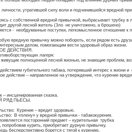
 личности, утратившей силу воли и подчинившейся вредной п
рясь с собственной вредной привычкой, выбрасывает трубку в л
дит другой лесной житель (Зло не уничтожено, а брошено)
яется - необдуманные поступки, легкомысленное отношение к
бую вредную привычку можно побороть, если рядом есть друзь
 интересным делом, помогающим вести здоровый образ жизни.
ОЕ ДЕЙСТВИЯ.
отивоборствующих лагеря:
 – живущие полноценной лесной жизнью, не знающие проблем, 
здействием губительного табака, потерявший интерес к жизни 
ое действие – направленное на утверждение, что курение вред
к – инсценированная сказка.
 РЯД ПЬЕСЫ.
ьство: Курение – вредит здоровью.
ство: В «плену» у вредной привычки - табакокурения.
появляется посторонний предмет – курительная трубка
попробовав курить, приобретает дурную привычку.
ь бесперспективно борется с тягой к курению.