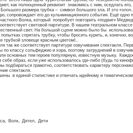
ет, как полноценный реквизит знакомясь с ним, оседлать его, п
Большого размера трубка – символ большого зла. И это «зло», 
ю, сопровождает его до кульминационного события. Ещё одно п
есчастного Волка, который попробует повторить «подвиг» Медв
оответствует световой партитуре. В нашем театральном классе
ественный свет. На большой сцене можно было бы использоват
попытках спрятать трубку, чтобы бросить курить, и, конечно, в
же трубкой зловеще красным цветом!..
я так же соответствует партитуре озвучивания спектакля. Пер
по классу сольфеджио и хора, поэтому затруднений в озвучиван
 или основных тем героев популярную, известную музыку. Кажд
в себе образ, если уже использовалось где-либо (будь то киноф
 подбираться грамотно, соответствовать характеру персонажа
ние спектакля.
ны в единой стилистике и отвечать идейному и тематическому
а, Волк, Дятел, Дети