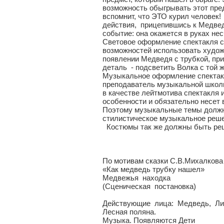
возможность обыгрывать этот предм
вспомнит, что ЭТО курил человек! 
действия, прицепившись к Медвед
событие: она окажется в руках н
Световое оформление спектакля с
возможностей использовать худож
появлении Медведя с трубкой, при 
деталь - подсветить Волка с той 
Музыкальное оформление спектакл
преподаватель музыкальной школы 
в качестве лейтмотива спектакля
особенности и обязательно несет 
Поэтому музыкальные темы должны
стилистическое музыкальное реше
Костюмы так же должны быть реше
По мотивам сказки С.В.Михалкова
«Как медведь трубку нашел»
Медвежья находка
(Сценическая постановка)
Действующие лица: Медведь, Лис
Лесная поляна.
Музыка. Появляются Дети