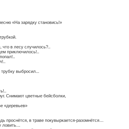
есню «На зарядку становись!»
трубкой.
 что в лесу случилось?..
дем приключилось!..
попал!..
!..
к трубку выбросил...
!..
руг. Снимают цветные бейсболки,
ве «деревьев»
дь проснётся, в траве покувыркается-разомнётся…
ку ловить…