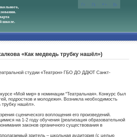
кольного,
зования.
марта
й школе.
алкова «Как медведь трубку нашёл»)
театральной студии «Театрон» ГБО ДО ДДЮТ Санкт-
курсе «Мой мир» в номинации “Театральная». Конкурс был
ей, подростков и молодежи». Возникла необходимость
ь трубку нашёл».
 зрения сценического воплощения его произведений.
имися на 1-2 году обучения (реализация образовательной
онимания законов органичного существования в
дполагаемый зритель – школьная аудитория (с целью