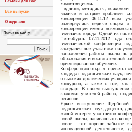
Ссылки для Вас
компетенциями.
Педагоги, методисты, психологи
Все выпуски
важные и острые проблемы сов
конференции 06.11.12 всех уч
О журнале
развернулись первые споры и 
конференции имели возможност
Поиск по сайту
гимназиях города. Одной из пост
Петербурга. 07.11.2012 года о
гимназической конференции пе
заседания все участники получи
направления работы школы по р
образования и воспитательной ра
ориентированное обучение.
Конференцию открыл приветствен
кандидат педагогических наук, по
о высоких достижениях учащихся
конкурсов, а также о том, как
стандарт. В своем выступлении 
знакомят учителей района, трад
регионов.
Яркое выступление Щербовой Т
педагогических наук, доцента, 
живой интерес участников конфе
новой школы, написанных в конце 
новое – это хорошо забытое ст
инновационной деятельности, д