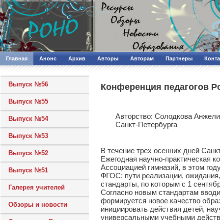
Главная
Анонс
Архив
Авторы
Авторам
Партнеры
Конт
Выпуск №56
Конференция педагогов Р
Выпуск №55
Авторcтво: Солодкова Анжели
Выпуск №54
Санкт-Петербурга
Выпуск №53
В течение трех осенних дней Санкт
Выпуск №52
Ежегодная научно-практическая ко
Ассоциацией гимназий, в этом год
Выпуск №51
ФГОС: пути реализации, ожидания
стандарты, по которым с 1 сентяб
Галерея учителей
Согласно новым стандартам вводи
формируется новое качество образ
Обзоры и новости
инициировать действия детей, нау
универсальными учебными действ