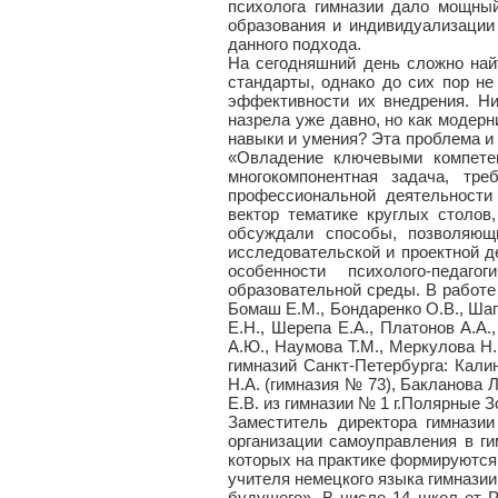
психолога гимназии дало мощны
образования и индивидуализации
данного подхода.
На сегодняшний день сложно най
стандарты, однако до сих пор н
эффективности их внедрения. Ни
назрела уже давно, но как модерн
навыки и умения? Эта проблема и
«Овладение ключевыми компетен
многокомпонентная задача, тр
профессиональной деятельности 
вектор тематике круглых столов
обсуждали способы, позволяющ
исследовательской и проектной 
особенности психолого-педаго
образовательной среды. В работе 
Бомаш Е.М., Бондаренко О.В., Шап
Е.Н., Шерепа Е.А., Платонов А.А.
А.Ю., Наумова Т.М., Меркулова Н.
гимназий Санкт-Петербурга: Калин
Н.А. (гимназия № 73), Бакланова 
Е.В. из гимназии № 1 г.Полярные 
Заместитель директора гимнази
организации самоуправления в ги
которых на практике формируютс
учителя немецкого языка гимнази
будущего». В числе 14 школ от 