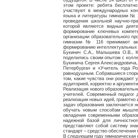
этом проекте: ребята бесплатн
участвуют в международных конк
языка и литературы гимназии № 
проведения школьной научно-пр
которой являются видные деят
формирование ключевых компет
организации образовательного пр
гимназии № 116 принимают акт
формированию интеллектуальных и
Букинич С.А., Малышева О.В., К
поделились своим опытом с колле
Букинича Сергея Александровича,
Петербурга» и «Учитель года Ро
равнодушным. Собравшиеся спорили
том, какие чувства они рождают 
аудиторией, корректно и аргумент
Реализация нового образовательн
учителей. Современный педагог
реализации новых идей, грамотно 
задач образования заключается не
обучать новым способам мышлен
овладения современными образов
надежной базой для личностног
представляют собой систему знан
стандарт – средство обеспечения 
В следующем году гимназическая 