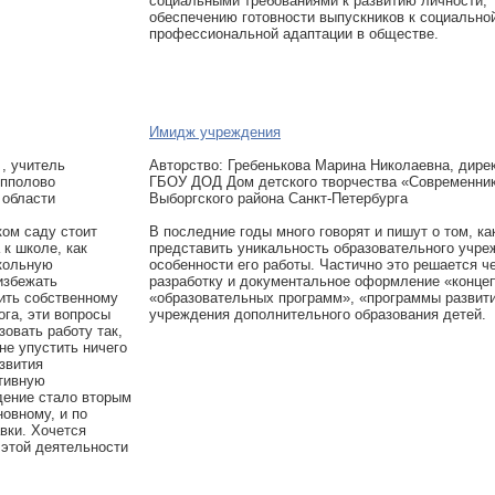
социальными требованиями к развитию личности,
обеспечению готовности выпускников к социально
профессиональной адаптации в обществе.
Имидж учреждения
, учитель
Авторcтво: Гребенькова Марина Николаевна, дире
упполово
ГБОУ ДОД Дом детского творчества «Современни
 области
Выборгского района Санкт-Петербурга
ом саду стоит
В последние годы много говорят и пишут о том, ка
 к школе, как
представить уникальность образовательного учре
кольную
особенности его работы. Частично это решается ч
избежать
разработку и документальное оформление «концеп
ить собственному
«образовательных программ», «программы развит
ога, эти вопросы
учреждения дополнительного образования детей.
зовать работу так,
не упустить ничего
звития
ативную
дение стало вторым
овному, и по
вки. Хочется
 этой деятельности