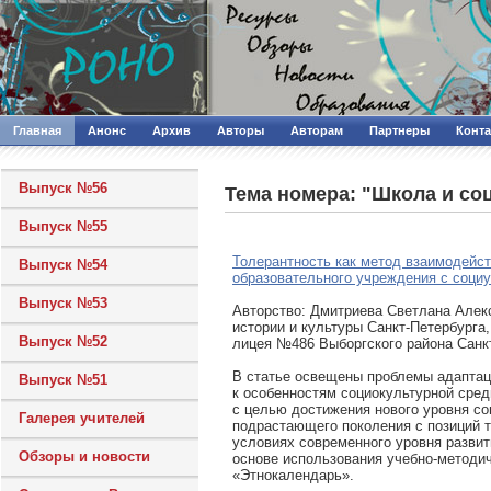
Главная
Анонс
Архив
Авторы
Авторам
Партнеры
Конт
Выпуск №56
Тема номера: "Школа и со
Выпуск №55
Толерантность как метод взаимодейс
Выпуск №54
образовательного учреждения с соци
Выпуск №53
Авторcтво: Дмитриева Светлана Алек
истории и культуры Санкт-Петербурга
Выпуск №52
лицея №486 Выборгского района Санк
В статье освещены проблемы адаптац
Выпуск №51
к особенностям социокультурной сред
с целью достижения нового уровня с
Галерея учителей
подрастающего поколения с позиций т
условиях современного уровня развит
Обзоры и новости
основе использования учебно-методи
«Этнокалендарь».