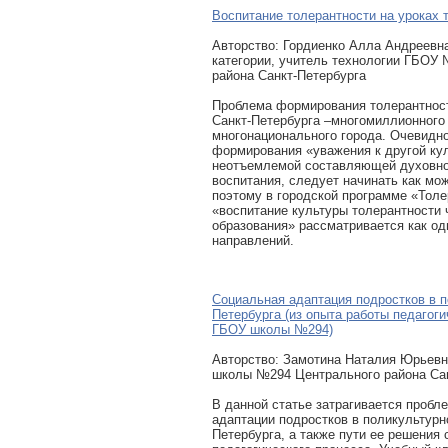
Воспитание толерантности на уроках 
Авторcтво: Гордиенко Алла Андреевн
категории, учитель технологии ГБОУ
района Санкт-Петербурга
Проблема формирования толерантност
Санкт-Петербурга –многомиллионного
многонационального города. Очевидно
формирования «уважения к другой кул
неотъемлемой составляющей духовно
воспитания, следует начинать как мо
поэтому в городской программе «Толе
«воспитание культуры толерантности 
образования» рассматривается как од
направлений.
Социальная адаптация подростков в 
Петербурга (из опыта работы педагоги
ГБОУ школы №294)
Авторcтво: Замотина Наталия Юрьевн
школы №294 Центрального района Сан
В данной статье затрагивается пробл
адаптации подростков в поликультурн
Петербурга, а также пути ее решения