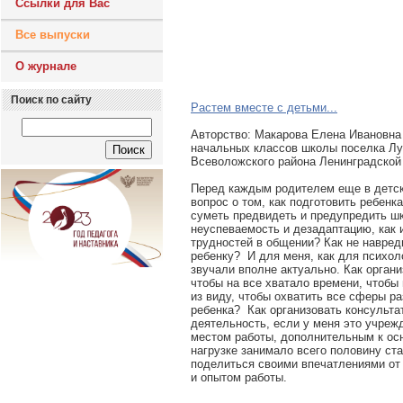
Ссылки для Вас
Все выпуски
О журнале
Поиск по сайту
Растем вместе с детьми...
Авторcтво: Макарова Елена Ивановна 
начальных классов школы поселка Л
Всеволожского района Ленинградской
Перед каждым родителем еще в детск
вопрос о том, как подготовить ребенка
суметь предвидеть и предупредить ш
неуспеваемость и дезадаптацию, как 
трудностей в общении? Как не навред
ребенку? И для меня, как для психол
звучали вполне актуально. Как органи
чтобы на все хватало времени, чтобы 
из виду, чтобы охватить все сферы ра
ребенка? Как организовать консульт
деятельность, если у меня это учреж
местом работы, дополнительным к осн
нагрузке занимало всего половину ста
поделиться своими впечатлениями от
и опытом работы.