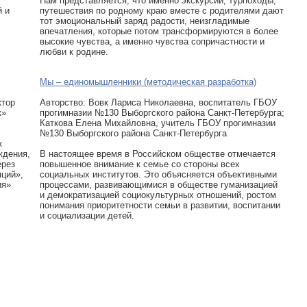
Нам представляется, что именно экскурсии, турпоходы,
й и
путешествия по родному краю вместе с родителями дают
тот эмоциональный заряд радости, неизгладимые
впечатления, которые потом трансформируются в более
высокие чувства, а именно чувства сопричастности и
любви к родине.
Мы – единомышленники (методическая разработка)
ктор
Авторcтво: Вовк Лариса Николаевна, воспитатель ГБОУ
к»
прогимназии №130 Выборгского района Санкт-Петербурга;
Каткова Елена Михайловна, учитель ГБОУ прогимназии
№130 Выборгского района Санкт-Петербурга
к
ждения,
В настоящее время в Российском обществе отмечается
ерез
повышенное внимание к семье со стороны всех
ций»,
социальных институтов. Это объясняется объективными
ия»
процессами, развивающимися в обществе гуманизацией
и демократизацией социокультурных отношений, ростом
понимания приоритетности семьи в развитии, воспитании
и социализации детей.