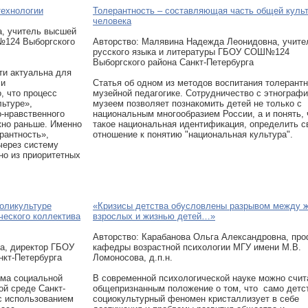
технологии
Толерантность – составляющая часть общей куль
человека
а, учитель высшей
 №124 Выборгского
Авторcтво: Малявина Надежда Леонидовна, учите
русского языка и литературы ГБОУ СОШ№124
Выборгского района Санкт-Петербурга
и актуальна для
 и
Статья об одном из методов воспитания толерантн
, что процесс
музейной педагогике. Сотрудничество с этнограф
ьтуре»,
музеем позволяет познакомить детей не только с
-нравственного
национальным многообразием России, а и понять, 
жно раньше. Именно
такое национальная идентификация, определить с
рантность»,
отношение к понятию "национальная культура".
через систему
но из приоритетных
поликультуре
«Кризисы детства обусловлены разрывом между 
ческого коллектива
взрослых и жизнью детей…»
Авторcтво: Карабанова Ольга Александровна, пр
а, директор ГБОУ
кафедры возрастной психологии МГУ имени М.В.
кт-Петербурга
Ломоносова, д.п.н.
ема социальной
В современной психологической науке можно счит
ой среде Санкт-
общепризнанным положение о том, что само детст
 с использованием
социокультурный феномен кристаллизует в себе