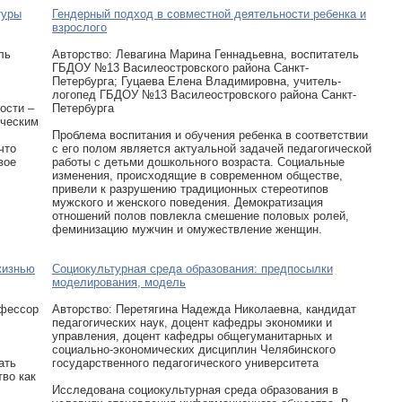
туры
Гендерный подход в совместной деятельности ребенка и
взрослого
ль
Авторcтво: Левагина Марина Геннадьевна, воспитатель
ГБДОУ №13 Василеостровского района Санкт-
Петербурга; Гуцаева Елена Владимировна, учитель-
логопед ГБДОУ №13 Василеостровского района Санкт-
ости –
Петербурга
ическим
Проблема воспитания и обучения ребенка в соответствии
что
с его полом является актуальной задачей педагогической
вое
работы с детьми дошкольного возраста. Социальные
изменения, происходящие в современном обществе,
привели к разрушению традиционных стереотипов
мужского и женского поведения. Демократизация
отношений полов повлекла смешение половых ролей,
феминизацию мужчин и омужествление женщин.
жизнью
Социокультурная среда образования: предпосылки
моделирования, модель
офессор
Авторcтво: Перетягина Надежда Николаевна, кандидат
педагогических наук, доцент кафедры экономики и
управления, доцент кафедры общегуманитарных и
социально-экономических дисциплин Челябинского
ать
государственного педагогического университета
во как
Исследована социокультурная среда образования в