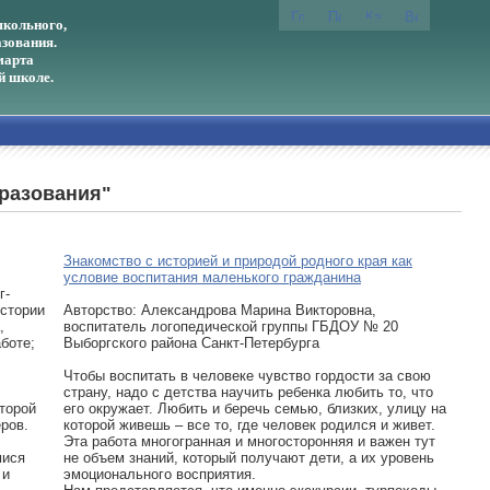
кольного,
зования.
марта
й школе.
бразования"
Знакомство с историей и природой родного края как
условие воспитания маленького гражданина
г-
истории
Авторcтво: Александрова Марина Викторовна,
,
воспитатель логопедической группы ГБДОУ № 20
боте;
Выборгского района Санкт-Петербурга
Чтобы воспитать в человеке чувство гордости за свою
страну, надо с детства научить ребенка любить то, что
торой
его окружает. Любить и беречь семью, близких, улицу на
ров.
которой живешь – все то, где человек родился и живет.
Эта работа многогранная и многосторонняя и важен тут
мися
не объем знаний, который получают дети, а их уровень
 и
эмоционального восприятия.