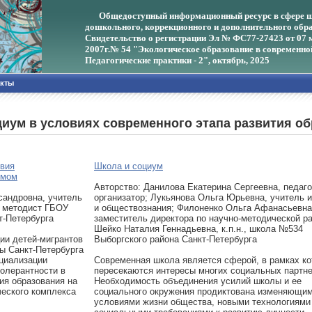
Общедоступный информационный ресурс в сфере ш
дошкольного, коррекционного и дополнительного обра
Свидетельство о регистрации Эл № ФС77-27423 от 07 
2007г.
№ 54 "Экологическое образование в современно
Педагогические практики - 2", октябрь, 2025
акты
циум в условиях современного этапа развития о
твия
Школа и социум
умом
Авторcтво: Данилова Екатерина Сергеевна, педаго
сандровна, учитель
организатор; Лукьянова Ольга Юрьевна, учитель 
, методист ГБОУ
и обществознания; Филоненко Ольга Афанасьевна
т-Петербурга
заместитель директора по научно-методической ра
Шейко Наталия Геннадьевна, к.п.н., школа №534
ии детей-мигрантов
Выборгского района Санкт-Петербурга
ы Санкт-Петербурга
оциализации
Современная школа является сферой, в рамках ко
олерантности в
пересекаются интересы многих социальных партне
ия образования на
Необходимость объединения усилий школы и ее
ческого комплекса
социального окружения продиктована изменяющи
условиями жизни общества, новыми технологиями