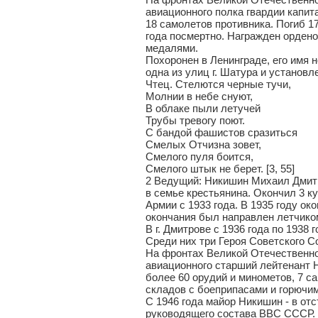
авиационного полка гвардии капи
18 самолетов противника. Погиб 17
года посмертно. Награжден ордено
медалями.
Похоронен в Ленинграде, его имя 
одна из улиц г. Шатура и установл
Чтец. Стелются черные тучи,
Молнии в небе снуют,
В облаке пыли летучей
Трубы тревогу поют.
С бандой фашистов сразиться
Смелых Отчизна зовет,
Смелого пуля боится,
Смелого штык не берет. [3, 55]
2 Ведущий: Никишин Михаил Дмитри
в семье крестьянина. Окончил 3 к
Армии с 1933 года. В 1935 году о
окончания был направлен летчиком
В г. Дмитрове с 1936 года по 1938
Среди них три Героя Советского Со
На фронтах Великой Отечественной
авиационного старший лейтенант 
более 60 орудий и минометов, 7 с
складов с боеприпасами и горючим
С 1946 года майор Никишин - в от
руководящего состава ВВС СССР. Р