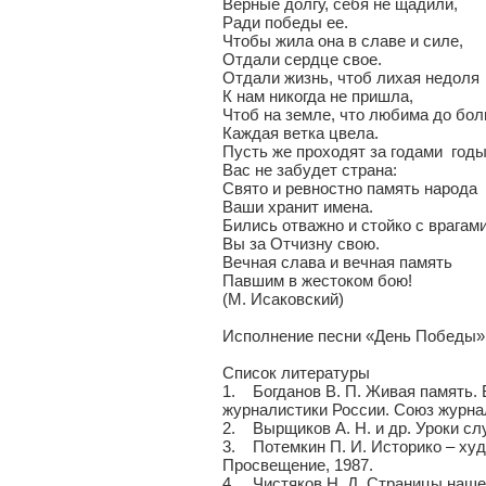
Верные долгу, себя не щадили,
Ради победы ее.
Чтобы жила она в славе и силе,
Отдали сердце свое.
Отдали жизнь, чтоб лихая недоля
К нам никогда не пришла,
Чтоб на земле, что любима до бол
Каждая ветка цвела.
Пусть же проходят за годами годы,
Вас не забудет страна:
Свято и ревностно память народа
Ваши хранит имена.
Бились отважно и стойко с врагам
Вы за Отчизну свою.
Вечная слава и вечная память
Павшим в жестоком бою!
(М. Исаковский)
Исполнение песни «День Победы» 
Список литературы
1. Богданов В. П. Живая память. 
журналистики России. Союз журнал
2. Вырщиков А. Н. и др. Уроки слу
3. Потемкин П. И. Историко – худ
Просвещение, 1987.
4. Чистяков Н. Д. Страницы нашей