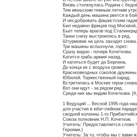
Вновь столкнулась Родина с бедо
Тем июньским темным летним утр
Каждый день машина рвется в бой
И несдобровать фашистским гада
Бил недавно фрицев под Москвой,
Бьет теперь врагов под Сталингра
Танки снизу выстроились в ряд,
Штурмовик на цель заходит снова.
Три машины вспыхнули, горят:
Сразу видно - почерк Кочеткова.
Катится грабь-армия назад,
И катиться будет до Берлина,
До конца их с воздуха громят
Краснозвездных соколов дружины
Юбилей. Торжественный парад.
Встретились в Москве герои снова
Вот они идут - за рядом ряд.
Среди них мы видим Кочеткова. [4,
1 Ведущий ... Весной 1995 года н
для участия в юби¬лейном параде
сводной колонны 1-го Прибалтийс
Союза полковник Н.П. Кочетков.
Учитель: Предоставляется слово 
Героями.)
Учитель: За то, чтобы мы с вами 