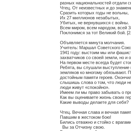
разных национальностей отдали с
Чтец. От неизвестных и до знамен
Сразить которых годы не вольны,
Их 27 миллионов незабытых,
Убитых, не вернувшихся с войны.
Всем миром, всем народом, всей 
Поклонимся за тот Великий бой. [2,
Объявляется минута молчания.
Учитель: Маршал Советского Союза
1941 году: выстоим мы или фашис
захватчиков со своей земли, но и 
На первом месте всегда будет сто
Ребята, вы слушали выступление 
земляков ко многому обязывают. П
достойным памяти героев. Окончил
слышишь слова о том, что люди не 
люди живут «спокойно».
Имеем ли мы право забывать о п
Как вы оцениваете жизнь своих ге
Какие выводы делаете для себя?
Чтец. Вечная слава и вечная памя
Павшим в жестоком бою!
Бились отважно и стойко с врагам
Вы за Отчизну свою.