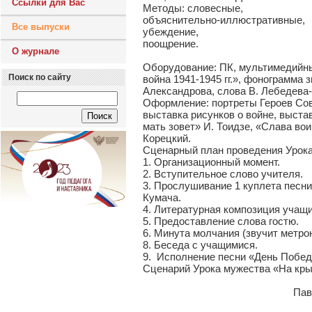
Ссылки для Вас
Методы: словесные,
объяснительно-иллюстративные,
Все выпуски
убеждение,
поощрение.
О журнале
Оборудование: ПК, мультимедийный
Поиск по сайту
война 1941-1945 гг.», фонограмма
Александрова, слова В. Лебедева
Оформление: портреты Героев Сове
выставка рисунков о войне, выста
мать зовет» И. Тоидзе, «Слава во
Корецкий.
Сценарный план проведения Урок
1. Организационный момент.
2. Вступительное слово учителя.
3. Прослушивание 1 куплета песни
Кумача.
4. Литературная композиция учащи
5. Предоставление слова гостю.
6. Минута молчания (звучит метро
8. Беседа с учащимися.
9. Исполнение песни «День Победы
Сценарий Урока мужества «На кр
Вечная слава и
Павшим в жест
Бились отважно 