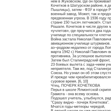
нем в Жуковском, где он проживае
Кочетков в Шатурском районе, в д
Пышлицы), затем - ФЗУ в городе 
военный завод. Может, так и прод
предвоенная угроза. В 1936 году 
стране 150 тысяч летчиков!». Стал
Рошале. Кочетков в числе других
«учлетов», где проучился два года
училище по специальности «летчи
Война застала Николая Павловича
авиационном училище штурманов. 
аэ¬родром недалеко от города Лоп
марта 1942 г.) Николай Павлович 
противника. За успешное выполне
Затем был Сталинградский фронт,
23 боевых вылета с зада¬нием уни
неприятеля. Там же, под Сталингр
Союза. Но узнал он об этом спустя
И прежде чем «реабилитировался»
суровое время. [6, 10]
Чтец. ПОЧЕРК КОЧЕТКОВА
Перья в школе Ялмонтской скрипя
Грамота - она всему основа.
Подошел учитель, улыбнулся, рад
"Сразу видно - почерк Кочеткова".
Мчатся годы-метеоры чередой,
В летной школе он уже инструкто