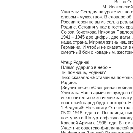
Вы за Отчизну 
М. Исаковский
Учитель: Сегодня на уроке мы пог
словом «мужество». В словаре об 
России герои не вымысел, а реаль
Родине. Сегодня у нас в гостях к
Союза Кочеткова Николая Павлов
1941 – 1945 две цифры, две даты…
наша страна. Мирная жизнь наше
Германии. И чтобы не оказаться в
смертный бой с коварным, жесток
Чтец: Родина!
Пламя ударило в небо –
Ты помнишь, Родина?
Тихо сказала: «Вставай на помощь
Родина.
(Звучит песня «Священная война»
Учитель: Наша армия вынуждена б
исключительное значение захвату 
советский народ будет покорён. Н
1 Ведущий: На защиту Отечества 
05.02.1918 года в с. Пышлицы, нын
поступил в Шатурторфскую школу 
Красной Армии с 1938 года. В том
Участник советско-финляндской во
На фронтах Великой Отечественной