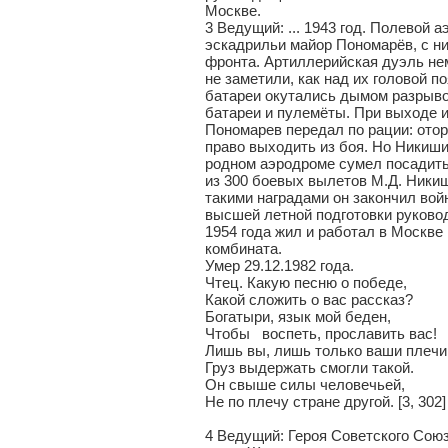
Москве.
3 Ведущий: ... 1943 год. Полевой
эскадрильи майор Пономарёв, с н
фронта. Артиллерийская дуэль не
не заметили, как над их головой 
батареи окутались дымом разрыво
батареи и пулемёты. При выходе и
Пономарев передал по рации: отор
право выходить из боя. Но Никишин
родном аэродроме сумел посадить 
из 300 боевых вылетов М.Д. Никиш
такими наградами он закончил войн
высшей летной подготовки руково
1954 года жил и работал в Москве
комбината.
Умер 29.12.1982 года.
Чтец. Какую песню о победе,
Какой сложить о вас рассказ?
Богатыри, язык мой беден,
Чтобы воспеть, прославить вас!
Лишь вы, лишь только ваши плечи
Груз выдержать смогли такой.
Он свыше силы человечьей,
Не по плечу стране другой. [3, 302]
4 Ведущий: Героя Советского Сою