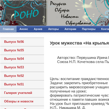
Главная
Анонс
Архив
Авторы
Авторам
Партнеры
Конт
Выпуск №56
Урок мужества «На крылья
Выпуск №55
Авторcтво: Первушина Ирина 
Выпуск №54
Союза Н.П. Кочеткова села П
Выпуск №53
Выпуск №52
Цель: воспитание гражданственнос
Задачи: закрепить приобретенные 
Выпуск №51
расширить мировоззрение учащихся
полученные на уроке;
Галерея учителей
формировать патриотические чувс
отношение к памяти павших воино
Обзоры и новости
На урок был приглашен краевед Чи
Н.П., Никишина М. Д.