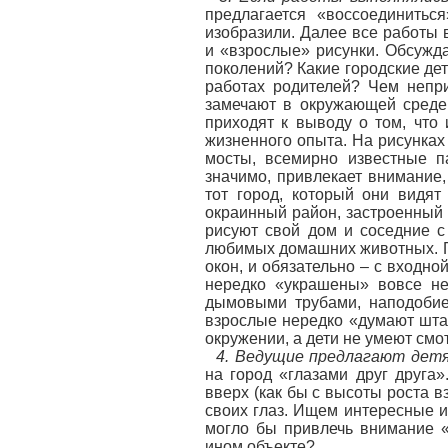
предлагается «воссоединитьс
изобразили. Далее все работы
и «взрослые» рисунки. Обсужда
поколений? Какие городские де
работах родителей? Чем непр
замечают в окружающей среде р
приходят к выводу о том, что
жизненного опыта. На рисунках
мосты, всемирно известные па
значимо, привлекает внимание,
тот город, который они видя
окраинный район, застроенный
рисуют свой дом и соседние с 
любимых домашних животных. Г
окон, и обязательно – с входно
нередко «украшены» вовсе н
дымовыми трубами, наподобие 
взрослые нередко «думают шта
окружении, а дети не умеют смо
4. Ведущие предлагают детя
на город «глазами друг друга
вверх (как бы с высоты роста в
своих глаз. Ищем интересные и
могло бы привлечь внимание «
ином объекте?