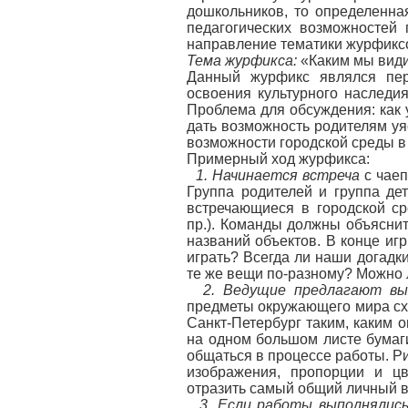
дошкольников, то определенна
педагогических возможностей 
направление тематики журфиксо
Тема журфикса:
«Каким мы види
Данный журфикс являлся пер
освоения культурного наследи
Проблема для обсуждения: как 
дать возможность родителям уя
возможности городской среды в
Примерный ход журфикса:
1. Начинается встреча
с чаеп
Группа родителей и группа де
встречающиеся в городской ср
пр.). Команды должны объяснит
названий объектов. В конце иг
играть? Всегда ли наши догад
те же вещи по-разному? Можно л
2. Ведущие предлагают вы
предметы окружающего мира сх
Санкт-Петербург таким, каким о
на одном большом листе бумаги,
общаться в процессе работы. Р
изображения, пропорции и цв
отразить самый общий личный вз
3. Если работы выполнялись