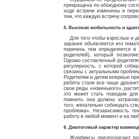
прекращена по обоюдному согла
ходе встречи изменены и пер
тем, что каждую встречу сопро
5. Высокая мобильность и адап
Для того чтобы взрослые и д
заранее объявляется его темат
перечень тем определяется в 
родителей), который позволя
Однако составленный родителям
регулярность, с которой соби
связаны с актуальными проблем
Родителям и детям впервые пре
ребята стали все чаще дразнит
свои ряды «новенького», раст
это может стать поводом для
помнить: она должна затрагив
того, желательно соблюдать сл
проблема». Независимость те
работу в любой момент и на люб
6. Диалоговый характер взаимо
Журфиксы предполагают рав