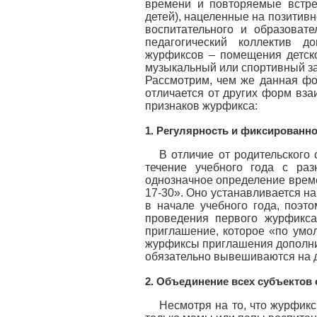
времени и повторяемые встреч
детей), нацеленные на позитив
воспитательного и образовате
педагогический коллектив д
журфиксов – помещения детско
музыкальный или спортивный за
Рассмотрим, чем же данная фо
отличается от других форм вз
признаков журфикса:
1. Регулярность и фиксированно
В отличие от родительского
течение учебного года с ра
однозначное определение време
17-30». Оно устанавливается н
в начале учебного года, поэт
проведения первого журфикса
приглашение, которое «по умол
журфиксы приглашения дополнит
обязательно вывешиваются на д
2. Объединение всех субъектов
Несмотря на то, что журфикс