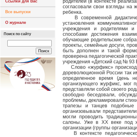
родителей (в контексте реализ
Ссылки для Вас
согласовали свои взгляды на ж
Все выпуски
ребенка.
В современной дидактическ
О журнале
установления коммуникативно
учреждения и родителями и 
способами достижения взаим
Поиск по сайту
обучающие родительские собран
проекты, семейные досуги, про
быть дополнен и такой формо
проверена педагогической прак
учреждения «Детский сад № 93 
Слово «журфикс» происходит о
дореволюционной России так и
определенное время (день н
организующего журфикс, мог п
представляли собой своего рода 
свободно беседовали, обсужд
проблемы, декламировали стихи
трапезы и танцев подобные 
организовывали представители
могли проводить традиционн
салоны. Уже в XX веке под 
организации (группы организаци
В контексте педагогической