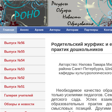
Главная
Анонс
Архив
Авторы
Авторам
Партнеры
Конт
Выпуск №56
Родительский журфикс и е
практик дошкольников
Выпуск №55
Выпуск №54
Авторcтво: Нилова Тамара Ми
района Санкт-Петербурга, Шей
Выпуск №53
кафедры культурологическог
Выпуск №52
Выпуск №51
Необходимое качество обра
только усилиями педагогов. Сем
Галерея учителей
детского сада. Успех взаи
образовательных практик д
Обзоры и новости
смысловых позиций. Другими