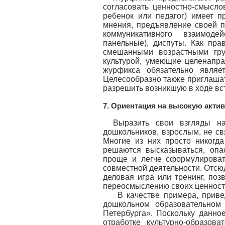
согласовать ценностно-смысло
ребенок или педагог) имеет 
мнения, предъявление своей 
коммуникативного взаимоде
панельные), диспуты. Как пра
смешанными возрастными гру
культурой, умеющие целенапр
журфикса обязательно являе
Целесообразно также приглашат
разрешить возникшую в ходе вс
7. Ориентация на высокую акти
Выразить свои взгляды на
дошкольников, взрослым, не с
Многие из них просто никогд
решаются высказываться, опа
проще и легче сформулироват
совместной деятельности. Отсю
деловая игра или тренинг, по
переосмыслению своих ценност
В качестве примера, приведе
дошкольном образовательном
Петербурга». Поскольку данно
отработке культурно-образов