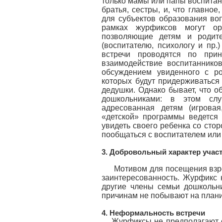
только мамы или папы воспитан
братья, сестры, и, что главно
для субъектов образования воп
рамках журфиксов могут орг
позволяющие детям и родите
(воспитателю, психологу и пр.
встречи проводятся по прин
взаимодействие воспитанников
обсуждением увиденного с ро
которых будут придерживаться
дедушки. Однако бывает, что 
дошкольниками: в этом слу
адресованная детям (игровая
«детской» программы ведется 
увидеть своего ребенка со сто
пообщаться с воспитателем или
3. Добровольный характер учас
Мотивом для посещения взро
заинтересованность. Журфикс 
другие члены семьи дошкольн
причинам не побывают на плани
4. Неформальность встречи
Журфиксы не предполагают с