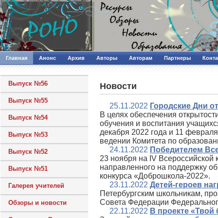
Главная
Анонс
Архив
Авторы
Авторам
Партнеры
Конт
Выпуск №56
Новости
Выпуск №55
25.11.2022
Городские Дни от
В целях обеспечения открытост
Выпуск №54
обучения и воспитания учащих
декабря 2022 года и 11 феврал
Выпуск №53
ведении Комитета по образован
24.11.2022
Победителем Все
Выпуск №52
23 ноября на IV Всероссийской
направленного на поддержку об
Выпуск №51
конкурса «Доброшкола-2022».
23.11.2022
Детей-героев на
Галерея учителей
Петербургским школьникам, про
Совета Федерации Федеральног
Обзоры и новости
22.11.2022
В проекте «Твой