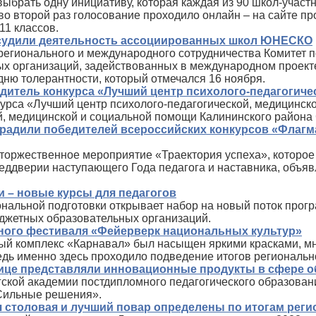
ыбрать одну инициативу, которая каждая из 90 школ-участн
 во второй раз голосование проходило онлайн – на сайте п
11 классов.
бсудили деятельность ассоциированных школ ЮНЕСКО
регионального и международного сотрудничества Комитет 
ых организаций, задействованных в международном прое
ню толерантности, который отмечался 16 ноября.
едитель конкурса «Лучший центр психолого-педагогиче
нкурса «Лучший центр психолого-педагогической, медицинс
й, медицинской и социальной помощи Калининского района 
градили победителей всероссийских конкурсов «Флагм
 торжественное мероприятие «Траектория успеха», которо
еддверии наступающего Года педагога и наставника, объяв
и – новые курсы для педагогов
альной подготовки открывает набор на новый поток прогр
джетных образовательных организаций.
ного фестиваля «Фейерверк национальных культур»
ный комплекс «Карнавал» был насыщен яркими красками, 
дь именно здесь проходило подведение итогов региональн
ице представляли инновационные продукты в сфере о
гской академии постдипломного педагогического образован
Сильные решения».
 столовая и лучший повар определены по итогам реги