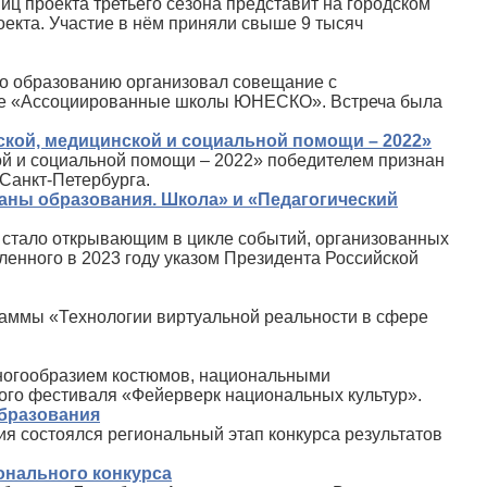
иц проекта третьего сезона представит на городском
роекта. Участие в нём приняли свыше 9 тысяч
по образованию организовал совещание с
кте «Ассоциированные школы ЮНЕСКО». Встреча была
ской, медицинской и социальной помощи – 2022»
кой и социальной помощи – 2022» победителем признан
Санкт‑Петербурга.
аны образования. Школа» и «Педагогический
е стало открывающим в цикле событий, организованных
ленного в 2023 году указом Президента Российской
аммы «Технологии виртуальной реальности в сфере
многообразием костюмов, национальными
ого фестиваля «Фейерверк национальных культур».
бразования
ия состоялся региональный этап конкурса результатов
онального конкурса