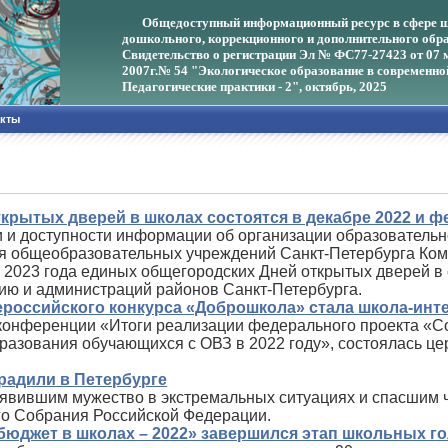
Общедоступный информационный ресурс в сфере ш
дошкольного, коррекционного и дополнительного обра
Свидетельство о регистрации Эл № ФС77-27423 от 07 
2007г.
№ 54 "Экологическое образование в современно
Педагогические практики - 2", октябрь, 2025
акты
крытых дверей в школах состоятся в декабре 2022 и ф
и и доступности информации об организации образовательн
ся общеобразовательных учреждений Санкт‑Петербурга Ком
я 2023 года единых общегородских Дней открытых дверей 
ию и администраций районов Санкт‑Петербурга.
российского конкурса «Доброшкола» стала школа-инт
 конференции «Итоги реализации федерального проекта «
разования обучающихся с ОВЗ в 2022 году», состоялась ц
градили в Петербурге
явившим мужество в экстремальных ситуациях и спасшим ч
о Собрания Российской Федерации.
 бюджет в школах – 2022» завершился этап школьных г