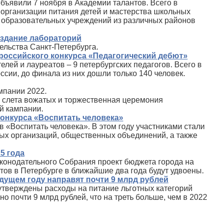
бъявили 7 ноября в Академии талантов. Всего в
 организации питания детей и мастерства школьных
6 образовательных учреждений из различных районов
оздание лабораторий
ельства Санкт‑Петербурга.
ероссийского конкурса «Педагогический дебют»
лей и лауреатов – 9 петербургских педагогов. Всего в
сии, до финала из них дошли только 140 человек.
мпании 2022.
в слета вожатых и торжественная церемония
й кампании.
онкурса «Воспитать человека»
 «Воспитать человека». В этом году участниками стали
ьных организаций, общественных объединений, а также
5 года
аконодательного Собрания проект бюджета города на
тов в Петербурге в ближайшие два года будут удвоены.
дущем году направят почти 9 млрд рублей
утверждены расходы на питание льготных категорий
о почти 9 млрд рублей, что на треть больше, чем в 2022