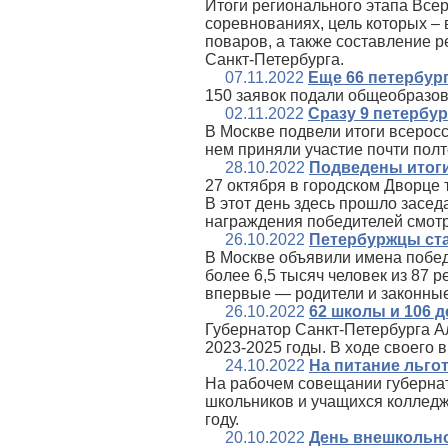
Итоги регионального этапа Всер
соревнованиях, цель которых –
поваров, а также составление 
Санкт‑Петербурга.
07.11.2022
Еще 66 петербур
150 заявок подали общеобразов
02.11.2022
Сразу 9 петербу
В Москве подвели итоги всеросс
нем приняли участие почти полт
28.10.2022
Подведены итоги
27 октября в городском Дворце
В этот день здесь прошло засе
награждения победителей смотр
26.10.2022
Петербуржцы ста
В Москве объявили имена победи
более 6,5 тысяч человек из 87 
впервые — родители и законные
26.10.2022
62 школы и 106 д
Губернатор Санкт‑Петербурга А
2023-2025 годы. В ходе своего 
24.10.2022
На питание льго
На рабочем совещании губернат
школьников и учащихся колледже
году.
20.10.2022
День внешкольно