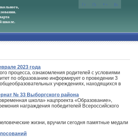
кольного,
зования.
марта
й школе.
еврале 2023 года
ого процесса, ознакомления родителей с условиями
итет по образованию информирует о проведении 3
в общеобразовательных учреждениях, находящихся в
ернат № 33 Выборгского района
Современная школа» нацпроекта «Образование»,
еремония награждения победителей Всероссийского
еловеческие жизни, вручили сегодня памятные медали
олосований