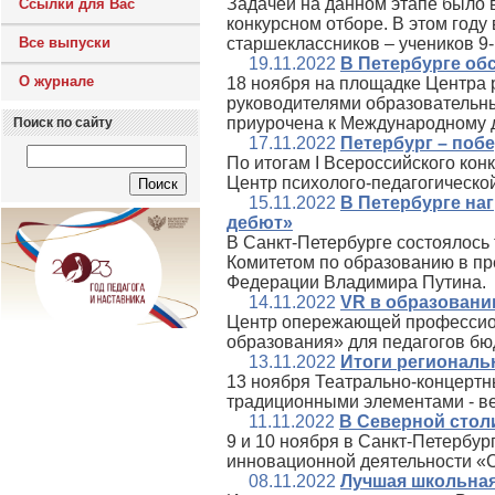
Задачей на данном этапе было в
Ссылки для Вас
конкурсном отборе. В этом году
Все выпуски
старшеклассников – учеников 9-
19.11.2022
В Петербурге о
О журнале
18 ноября на площадке Центра 
руководителями образовательн
приурочена к Международному д
Поиск по сайту
17.11.2022
Петербург – поб
По итогам I Всероссийского ко
Центр психолого-педагогическо
15.11.2022
В Петербурге на
дебют»
В Санкт‑Петербурге состоялось
Комитетом по образованию в пр
Федерации Владимира Путина.
14.11.2022
VR в образовани
Центр опережающей профессион
образования» для педагогов бю
13.11.2022
Итоги региональ
13 ноября Театрально-концерт
традиционными элементами - ве
11.11.2022
В Северной стол
9 и 10 ноября в Санкт‑Петербур
инновационной деятельности «
08.11.2022
Лучшая школьная