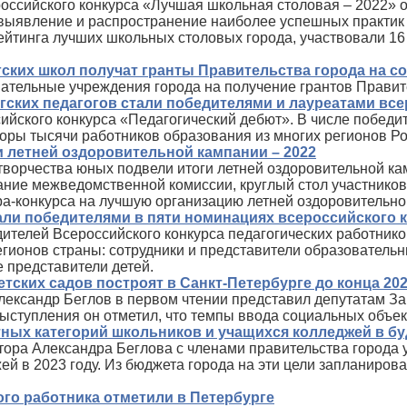
оссийского конкурса «Лучшая школьная столовая – 2022» о
 выявление и распространение наиболее успешных практик
рейтинга лучших школьных столовых города, участвовали 1
гских школ получат гранты Правительства города на с
ательные учреждения города на получение грантов Правит
ргских педагогов стали победителями и лауреатами вс
ийского конкурса «Педагогический дебют». В числе победите
оры тысячи работников образования из многих регионов Рос
 летней оздоровительной кампании – 2022
 творчества юных подвели итоги летней оздоровительной ка
дание межведомственной комиссии, круглый стол участнико
а-конкурса на лучшую организацию летней оздоровительно
ли победителями в пяти номинациях всероссийского к
телей Всероссийского конкурса педагогических работников
регионов страны: сотрудники и представители образовател
 представители детей.
етских садов построят в Санкт‑Петербурге до конца 202
лександр Беглов в первом чтении представил депутатам З
выступления он отметил, что темпы ввода социальных объек
тных категорий школьников и учащихся колледжей в бу
ора Александра Беглова с членами правительства города 
й в 2023 году. Из бюджета города на эти цели запланирован
го работника отметили в Петербурге