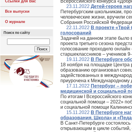
Всероссийского конкурса «Добр
Ссылки для Вас
23.11.2022
Детей-героев на
Все выпуски
Петербургским школьникам, пр
человеческие жизни, вручили с
О журнале
Собрания Российской Федераци
22.11.2022
В проекте «Твой
голосований
Поиск по сайту
Задачей на данном этапе было в
проекта третьего сезона предста
голосование проходило онлайн –
старшеклассников – учеников 9-
19.11.2022
В Петербурге о
18 ноября на площадке Центра 
образованию организовал совещ
задействованных в междунаро
приурочена к Международному д
17.11.2022
Петербург – поб
медицинской и социальной п
По итогам I Всероссийского кон
социальной помощи – 2022» поб
и социальной помощи Калининск
15.11.2022
В Петербурге на
образования. Школа» и «Педа
В Санкт‑Петербурге состоялось
открывающим в цикле событий,