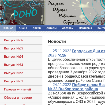
Главная
Анонс
Архив
Авторы
Авторам
Партнеры
Конт
Выпуск №56
Новости
Выпуск №55
25.11.2022
Городские Дни о
2023 года
Выпуск №54
В целях обеспечения открытост
процесса, ознакомления родите
Выпуск №53
общеобразовательных учрежден
проведении 3 декабря 2022 год
Выпуск №52
дверей в общеобразовательных 
администраций районов Санкт‑П
Выпуск №51
24.11.2022
Победителем Все
№ 33 Выборгского района
Галерея учителей
23 ноября на IV Всероссийской
«Современная школа» нацпроек
Обзоры и новости
обучающихся с ОВЗ в 2022 году