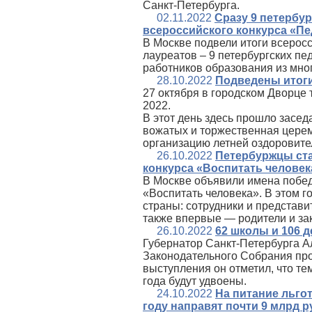
Санкт‑Петербурга.
02.11.2022
Сразу 9 петербу
всероссийского конкурса «Пе
В Москве подвели итоги всеросс
лауреатов – 9 петербургских пе
работников образования из мног
28.10.2022
Подведены итоги
27 октября в городском Дворце
2022.
В этот день здесь прошло засед
вожатых и торжественная цере
организацию летней оздоровите
26.10.2022
Петербуржцы ста
конкурса «Воспитать человек
В Москве объявили имена побед
«Воспитать человека». В этом г
страны: сотрудники и представ
также впервые — родители и за
26.10.2022
62 школы и 106 д
Губернатор Санкт‑Петербурга А
Законодательного Собрания прое
выступления он отметил, что т
года будут удвоены.
24.10.2022
На питание льго
году направят почти 9 млрд 