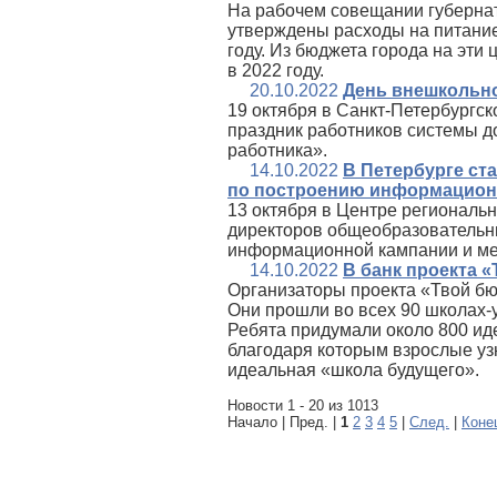
На рабочем совещании губернат
утверждены расходы на питание
году. Из бюджета города на эти 
в 2022 году.
20.10.2022
День внешкольно
19 октября в Санкт‑Петербургс
праздник работников системы д
работника».
14.10.2022
В Петербурге ст
по построению информацион
13 октября в Центре региональ
директоров общеобразовательн
информационной кампании и ме
14.10.2022
В банк проекта 
Организаторы проекта «Твой бю
Они прошли во всех 90 школах-у
Ребята придумали около 800 ид
благодаря которым взрослые узн
идеальная «школа будущего».
Новости 1 - 20 из 1013
Начало | Пред. |
1
2
3
4
5
|
След.
|
Коне