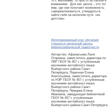
то с жалобами, то просто за лаской и
вниманием. Для них школа – это тот
мир, где они получают возможность
самореализоваться, утвердиться,
найти себя на нелегком пути «из
детства».
Интегрированный курс обучения
учащихся начальной школы
библиографической грамотности
Авторcтво: Афанасьева Лали
Отаровна, заместитель директора по
УВР ГБОУ № 457 с углубленным
изучением английского языка
Выборгского района Санкт-
Петербурга; Поречная Елена
Анатольевна, заместитель директора
по НЭР ГБОУ № 457 с углубленным
изучением английского языка
Выборгского района Санкт-
Петербурга; Немцева Елена
Ивановна, заведующая библиотекой
ГБОУ № 457 с углубленным
изучением английского языка
Выборгского района Санкт-Петербурга