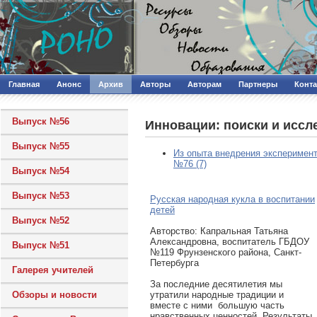
Главная
Анонс
Архив
Авторы
Авторам
Партнеры
Конт
Выпуск №56
Инновации: поиски и иссл
Выпуск №55
Из опыта внедрения эксперимент
№76 (7)
Выпуск №54
Выпуск №53
Русская народная кукла в воспитании
детей
Выпуск №52
Авторcтво: Капральная Татьяна
Александровна, воспитатель ГБДОУ
Выпуск №51
№119 Фрунзенского района, Санкт-
Петербурга
Галерея учителей
За последние десятилетия мы
утратили народные традиции и
Обзоры и новости
вместе с ними большую часть
нравственных ценностей. Результаты