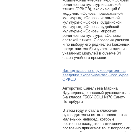
комплексный учебный курс «Основы
религиозных культур и светской
этики» (ОРКСЭ), включающий 6
модулей: «Основы православной
культуры»; «Основы исламской
культуры»; «Основы буддийской
культуры»; «Основы иудейской
культуры»; «Основы мировых
религиозных культур»; «Основы
светской этики». С согласия ученика
и по выбору его родителей (законных
представителей) изучается один из
указанных модулей в объеме 34
часов учебного времени.
Взгляд классного руководителя на
введение экспериментального курса
ОРКСЭ
Авторcтво: Савельева Марина
Эдуардовна, классный руководитель
5-а класса ГБОУ СОШ №76 Санкт-
Петербурга
В этом году я стала классным
руководителем пятого класса - этих
маленьких непосед, которые
постоянно находятся в движении,
постоянно прибегают то с вопросами,