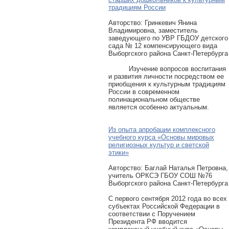
традициям России
Авторcтво: Гринкевич Янина
Владимировна, заместитель
заведующего по УВР ГБДОУ детского
сада № 12 компенсирующего вида
Выборгского района Санкт-Петербурга
Изучение вопросов воспитания
и развития личности посредством ее
приобщения к культурным традициям
России в современном
полинациональном обществе
является особенно актуальным.
Из опыта апробации комплексного
учебного курса «Основы мировых
религиозных культур и светской
этики»
Авторcтво: Баглай Наталья Петровна,
учитель ОРКСЭ ГБОУ СОШ №76
Выборгского района Санкт-Петербурга
С первого сентября 2012 года во всех
субъектах Российской Федерации в
соответствии с Поручением
Президента РФ вводится