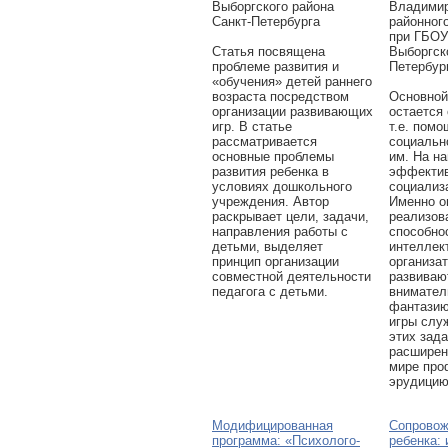
Выборгского района
Владимир
Санкт-Петербурга
районног
при ГБОУ
Статья посвящена
Выборгск
проблеме развития и
Петербур
«обучения» детей раннего
возраста посредством
Основной
организации развивающих
остается
игр. В статье
т.е. помо
рассматривается
социальн
основные проблемы
им. На н
развития ребенка в
эффекти
условиях дошкольного
социализ
учреждения. Автор
Именно о
раскрывает цели, задачи,
реализов
направления работы с
способно
детьми, выделяет
интеллек
принцип организации
организа
совместной деятельности
развиваю
педагога с детьми.
внимател
фантазию
игры слу
этих зада
расширен
мире про
эрудицию
Модифицированная
Сопровож
программа: «Психолого-
ребенка: 