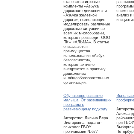
становятся игровые
расширен
комплекты «Азбука
программ
дорожного движения» и
снижение
«Азбука железной
анализ и
дороги», позволяющие
инициати
моделировать различные
дорожные ситуации во
всем их многообразии,
которые производит ООО
ПКФ «АЛЬМА». В статье
описываются
преимущества
использования «Азбук
безопасности»,
которые активно
внедряются в практику
дошкольных
и общеобразовательных
организаций.
Обучающее развитие
Использо
малыша. От развивающих
профорие
программ к
развивающему подходу
Авторcтв
Александ
Авторcтво: Липина Вера
районног
Викторовна, педагог-
при ГБОУ
психолог ГБОУ
Выборгск
прогимназия №677
Петербур