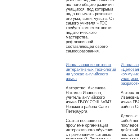
полного общего развития
учащихся, под которыми
надо понимать развитие
его ума, воли, чувств. От
самого учителя ФГОС
требует компетентности,
педагогического
мастерства,
рефлексивной
составляющей своего
самообразования.
Использование сетевых
Использо
интерактивных технологий
«Деловая
на уроках английского
коммуник
языка
учащихся
разработк
Авторcтво: Аксенова
Наталья Ивановна,
Авторcтв
учитель английского
Ивановна
языка ГБОУ СОШ №347
языка ГБ
Невского района Санкт-
района С
Петербурга
Деловые 
Статья посвящена
собой не
проблеме организации
последов
интерактивного обучения
действий
с применением сетевых
поставле