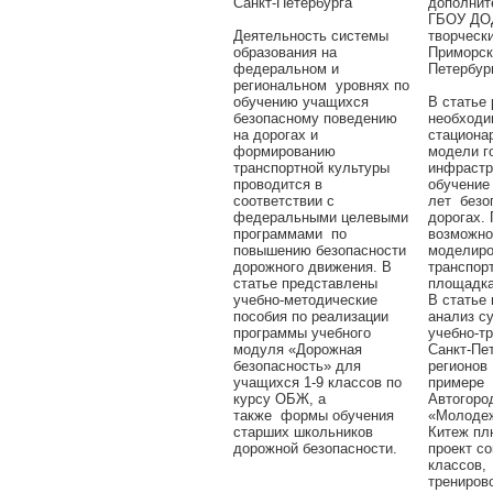
Санкт-Петербурга
дополнит
ГБОУ ДО
Деятельность системы
творческ
образования на
Приморск
федеральном и
Петербур
региональном уровнях по
обучению учащихся
В статье
безопасному поведению
необходи
на дорогах и
стациона
формированию
модели г
транспортной культуры
инфрастр
проводится в
обучение
соответствии с
лет безо
федеральными целевыми
дорогах.
программами по
возможно
повышению безопасности
моделиро
дорожного движения. В
транспор
статье представлены
площадка
учебно-методические
В статье
пособия по реализации
анализ с
программы учебного
учебно-т
модуля «Дорожная
Санкт-Пе
безопасность» для
регионов
учащихся 1-9 классов по
примере 
курсу ОБЖ, а
Автогоро
также формы обучения
«Молодеж
старших школьников
Китеж пл
дорожной безопасности.
проект с
классов,
трениров