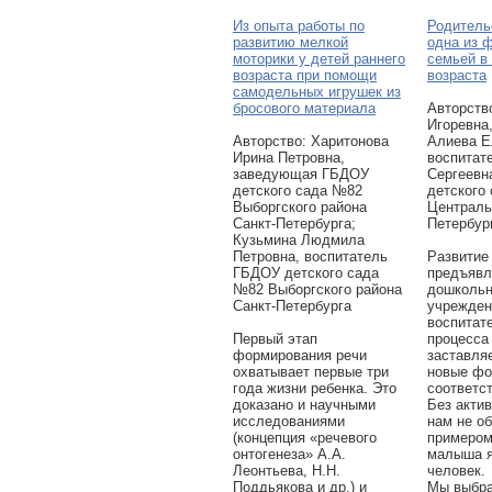
Из опыта работы по
Родитель
развитию мелкой
одна из 
моторики у детей раннего
семьей в 
возраста при помощи
возраста
самодельных игрушек из
бросового материала
Авторcтв
Игоревна
Авторcтво: Харитонова
Алиева Е
Ирина Петровна,
воспитат
заведующая ГБДОУ
Сергеевн
детского сада №82
детского
Выборгского района
Централь
Санкт-Петербурга;
Петербур
Кузьмина Людмила
Петровна, воспитатель
Развитие
ГБДОУ детского сада
предъявл
№82 Выборгского района
дошкольн
Санкт-Петербурга
учрежден
воспитат
Первый этап
процесса 
формирования речи
заставля
охватывает первые три
новые фо
года жизни ребенка. Это
соответс
доказано и научными
Без акти
исследованиями
нам не об
(концепция «речевого
примером
онтогенеза» А.А.
малыша я
Леонтьева, Н.Н.
человек.
Поддьякова и др.) и
Мы выбра