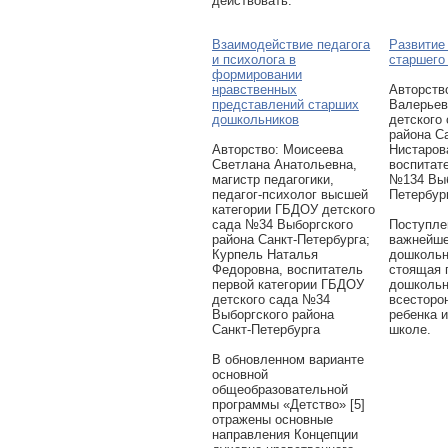
действовать.
Взаимодействие педагога
Развитие
и психолога в
старшего
формировании
нравственных
Авторcтв
представлений старших
Валерьев
дошкольников
детского
района С
Авторcтво: Моисеева
Нистаров
Светлана Анатольевна,
воспитат
магистр педагогики,
№134 Выб
педагог-психолог высшей
Петербур
категории ГБДОУ детского
сада №34 Выборгского
Поступле
района Санкт-Петербурга;
важнейше
Курпель Наталья
дошкольн
Федоровна, воспитатель
стоящая 
первой категории ГБДОУ
дошкольн
детского сада №34
всесторо
Выборгского района
ребенка и
Санкт-Петербурга
школе.
В обновленном варианте
основной
общеобразовательной
программы «Детство» [5]
отражены основные
направления Концепции