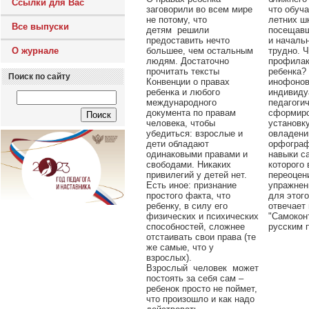
Ссылки для Вас
заговорили во всем мире
что обуча
не потому, что
летних ш
Все выпуски
детям решили
посещавш
предоставить нечто
и началь
большее, чем остальным
трудно. 
О журнале
людям. Достаточно
профилак
прочитать тексты
ребенка?
Поиск по сайту
Конвенции о правах
инофонов
ребенка и любого
индивиду
международного
педагоги
документа по правам
сформиро
человека, чтобы
установку
убедиться: взрослые и
овладени
дети обладают
орфограф
одинаковыми правами и
навыки с
свободами. Никаких
которого 
привилегий у детей нет.
переоцен
Есть иное: признание
упражнен
простого факта, что
для этог
ребенку, в силу его
отвечает
физических и психических
"Самокон
способностей, сложнее
русским 
отстаивать свои права (те
же самые, что у
взрослых).
Взрослый человек может
постоять за себя сам –
ребенок просто не поймет,
что произошло и как надо