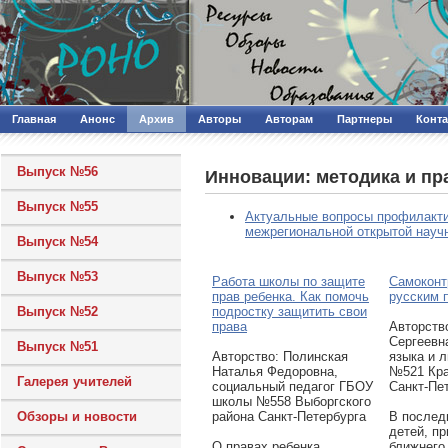
Главная
Анонс
Архив
Авторы
Авторам
Партнеры
Конт
Выпуск №56
Инновации: методика и пр
Выпуск №55
Актуальные вопросы профилактик
межрегиональной открытой научн
Выпуск №54
Выпуск №53
Работа школы по защите
Самоконт
прав ребенка. Как помочь
русским 
подростку защитить свои
Выпуск №52
права
Авторcтв
Сергеевна
Выпуск №51
Авторcтво: Полинская
языка и 
Наталья Федоровна,
№521 Кра
Галерея учителей
социальный педагог ГБОУ
Санкт-Пе
школы №558 Выборгского
района Санкт-Петербурга
В послед
Обзоры и новости
детей, п
О правах ребенка
ближнего 