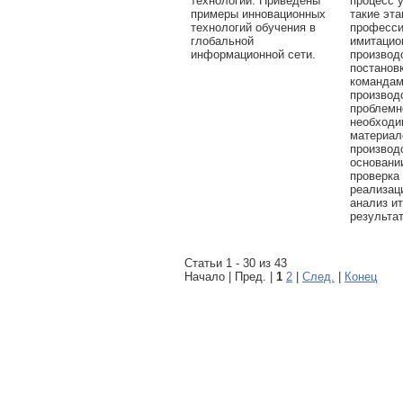
технологий. Приведены
процесс 
примеры инновационных
такие эта
технологий обучения в
професси
глобальной
имитацио
информационной сети.
производ
постанов
командам
производ
проблемн
необходи
материал
производ
основани
проверка 
реализац
анализ ит
результа
Статьи 1 - 30 из 43
Начало | Пред. |
1
2
|
След.
|
Конец