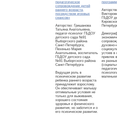
педагогическое
программ
сопровождение детей
раннего возраста,
Авторcтв
посредством игровых
Викторовн
сеансов»
ГБДОУ де
Кировског
Авторcтво: Гришанова
Петербур
Татьяна Анатольевна,
педагог-психолог ГБДОУ
Демограф
детского сада №91
экономич
Выборгского района
сопровож
Санкт-Петербурга;
духовно-
Пехенько Мария
социокул
Анатольевна, воспитатель
устоев в
ГБДОУ детского сада
привлек 
№91 Выборгского района
из разны
Санкт-Петербурга
(социаль
педагоги
Ведущая роль в
психолог
психическом развитии
маленьки
ребенка раннего возраста
принадлежит взрослому.
Он обеспечивает малышу
оптимальные условия не
только для выживания,
хорошего состояния
здоровья и физического
развития, но заботится и о
его психическом развитии.