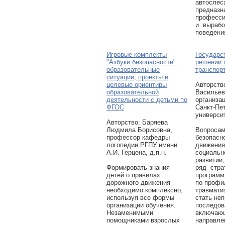
автослес
предназн
професси
и вырабо
поведени
Игровые комплекты
Государс
"Азбуки безопасности":
решении 
образовательные
транспор
ситуации, проекты и
целевые ориентиры
Авторcтв
образовательной
Васильев
деятельности с детьми по
организа
ФГОС
Санкт-Пе
университ
Авторcтво: Баряева
Людмила Борисовна,
Вопросам
профессор кафедры
безопасн
логопедии РГПУ имени
движения
А.И. Герцена, д.п.н.
социальн
развитии
Формировать знания
ряд стра
детей о правилах
программ
дорожного движения
по профи
необходимо комплексно,
травмати
используя все формы
стать не
организации обучения.
последов
Незаменимыми
включающ
помощниками взрослых
направле