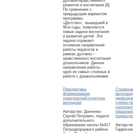
духовно-нравственного
развития и воспитания [6].
По сравнению с
предыдущим вариантом
программы
«Детство», вышедшей в
90-е годы, появляются
новые задачи воспитания
и развития детей. Эти
задачи отражают
основные направления
работы педагогов в
рамках духовно –
нравственного воспитания
дошкольников. Данное
направление работы -
одно из самых сложных в
работе с дошкольниками.
Перспективы
Стациона
формирования
автогород
транспортной культуры
необходи
молодежи
учебно-т
дополни
Авторcтво: Данченко
образова
Сергей Петрович, педагог
подростк
дополнительного
образования школы №417
Авторcтв
Петродворцового района
Гаррисоно