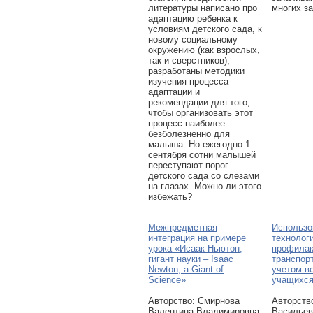
литературы написано про
многих з
адаптацию ребенка к
условиям детского сада, к
новому социальному
окружению (как взрослых,
так и сверстников),
разработаны методики
изучения процесса
адаптации и
рекомендации для того,
чтобы организовать этот
процесс наиболее
безболезненно для
малыша. Но ежегодно 1
сентября сотни малышей
переступают порог
детского сада со слезами
на глазах. Можно ли этого
избежать?
Межпредметная
Использо
интеграция на примере
технолог
урока «Исаак Ньютон,
профилак
гигант науки – Isaac
транспор
Newton, a Giant of
учетом в
Science»
учащихс
Авторcтво: Смирнова
Авторcтв
Валентина Владимировна,
Васильев