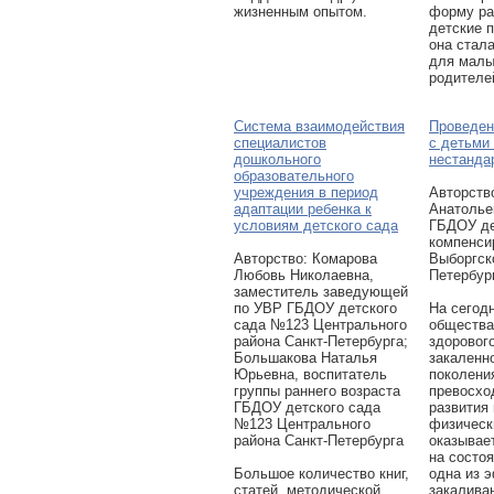
жизненным опытом.
форму ра
детские п
она стал
для малы
родителе
Система взаимодействия
Проведен
специалистов
с детьми 
дошкольного
нестанда
образовательного
учреждения в период
Авторcтв
адаптации ребенка к
Анатолье
условиям детского сада
ГБДОУ де
компенси
Авторcтво: Комарова
Выборгск
Любовь Николаевна,
Петербур
заместитель заведующей
по УВР ГБДОУ детского
На сегод
сада №123 Центрального
общества
района Санкт-Петербурга;
здоровог
Большакова Наталья
закаленн
Юрьевна, воспитатель
поколени
группы раннего возраста
превосхо
ГБДОУ детского сада
развития
№123 Центрального
физическ
района Санкт-Петербурга
оказывае
на состоя
Большое количество книг,
одна из 
статей, методической
закалива