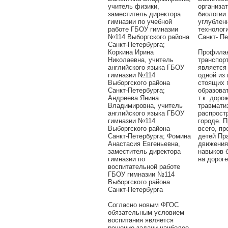
учитель физики,
организа
заместитель директора
биологии
гимназии по учебной
углублен
работе ГБОУ гимназии
технолог
№114 Выборгского района
Санкт- П
Санкт-Петербурга;
Коркина Ирина
Профилак
Николаевна, учитель
транспор
английского языка ГБОУ
является
гимназии №114
одной из
Выборгского района
стоящих 
Санкт-Петербурга;
образова
Андреева Янина
т.к. доро
Владимировна, учитель
травмати
английского языка ГБОУ
распрост
гимназии №114
городе. 
Выборгского района
всего, п
Санкт-Петербурга; Фомина
детей Пр
Анастасия Евгеньевна,
движения
заместитель директора
навыков 
гимназии по
на дороге
воспитательной работе
ГБОУ гимназии №114
Выборгского района
Санкт-Петербурга
Согласно новым ФГОС
обязательным условием
воспитания является
решение задачи наиболее