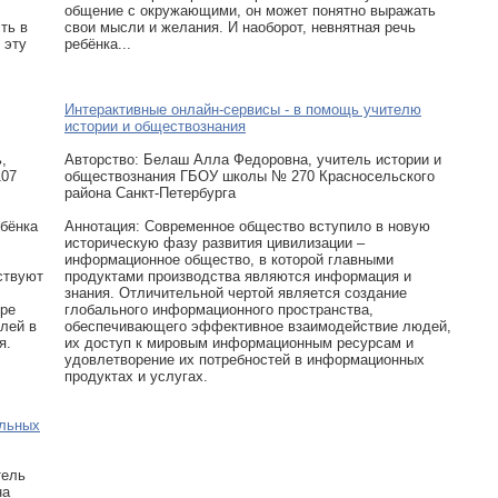
общение с окружающими, он может понятно выражать
ть в
свои мысли и желания. И наоборот, невнятная речь
 эту
ребёнка...
Интерактивные онлайн-сервисы - в помощь учителю
истории и обществознания
,
Авторcтво: Белаш Алла Федоровна, учитель истории и
107
обществознания ГБОУ школы № 270 Красносельского
района Санкт-Петербурга
ебёнка
Аннотация: Современное общество вступило в новую
историческую фазу развития цивилизации –
информационное общество, в которой главными
ствуют
продуктами производства являются информация и
знания. Отличительной чертой является создание
оре
глобального информационного пространства,
лей в
обеспечивающего эффективное взаимодействие людей,
я.
их доступ к мировым информационным ресурсам и
удовлетворение их потребностей в информационных
продуктах и услугах.
альных
тель
на