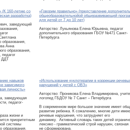
 (К 160-летию со
«Говорим правильно» (представление дополнител
еская разработка)
общеобразовательнойой общеразвивающей прогр
для детей от 7 до 10 лет)
евич, заведующий
разования,
Авторcтво: Лукьянова Елена Юрьевна, педагог
дагог
дополнительного образования ГБОУ №471 Санкт-
 Светлана
Петербурга
о образования,
ева Анна
ого образования,
, педагог
О ДДТ
анию навыков
«Использование куклотерапии в коррекции речевы
ке зависимого
нарушений у детей с ОВЗ»
вая личность»
Авторcтво: Проникова Елена Владимировна, учите
на, заведующая
логопед ГБДОУ № 7 Санкт – Петербурга
ти, педагог-
В современном мире большое значение имеет об
развитие ребенка. К сожалению, многие дети име
раза жизни и
речевые нарушения, что затрудняет его
вится приоритетным
динамику. Активный словарь таких детей ограниче
ной системы
лексико - грамматический строй нарушен, связная
о образования.
не сформирована.