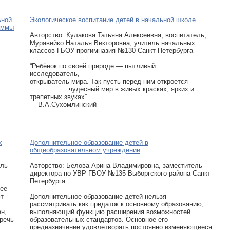
ьной
Экологическое воспитание детей в начальной школе
аммы
Авторcтво: Кулакова Татьяна Алексеевна, воспитатель,
Муравейко Наталья Викторовна, учитель начальных
классов ГБОУ прогимназия №130 Санкт-Петербурга
“Ребёнок по своей природе — пытливый
исследователь,
открыватель мира. Так пусть перед ним откроется
чудесный мир в живых красках, ярких и
трепетных звуках”.
В.А.Сухомлинский
х
Дополнительное образование детей в
общеобразовательном учреждении
ль –
Авторcтво: Белова Арина Владимировна, заместитель
директора по УВР ГБОУ №135 Выборгского района Санкт-
Петербурга
щее
ют
Дополнительное образование детей нельзя
рассматривать как придаток к основному образованию,
н,
выполняющий функцию расширения возможностей
 речь
образовательных стандартов. Основное его
предназначение удовлетворять постоянно изменяющиеся