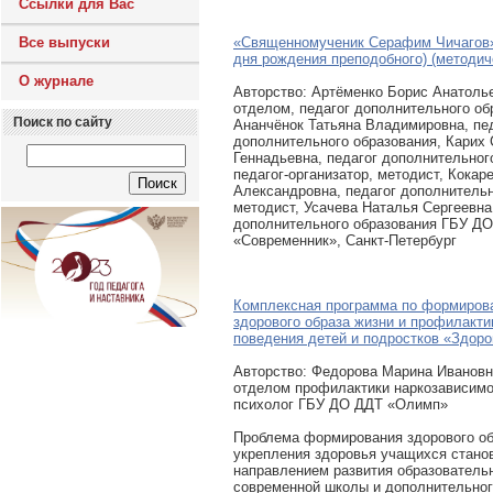
Ссылки для Вас
Все выпуски
«Священномученик Серафим Чичагов»
дня рождения преподобного) (методич
О журнале
Авторcтво: Артёменко Борис Анатоль
отделом, педагог дополнительного об
Поиск по сайту
Ананчёнок Татьяна Владимировна, пе
дополнительного образования, Карих
Геннадьевна, педагог дополнительног
педагог-организатор, методист, Кокар
Александровна, педагог дополнительн
методист, Усачева Наталья Сергеевна
дополнительного образования ГБУ Д
«Современник», Санкт-Петербург
Комплексная программа по формиров
здорового образа жизни и профилакти
поведения детей и подростков «Здоро
Авторcтво: Федорова Марина Иванов
отделом профилактики наркозависимос
психолог ГБУ ДО ДДТ «Олимп»
Проблема формирования здорового об
укрепления здоровья учащихся стано
направлением развития образователь
современной школы и дополнительног