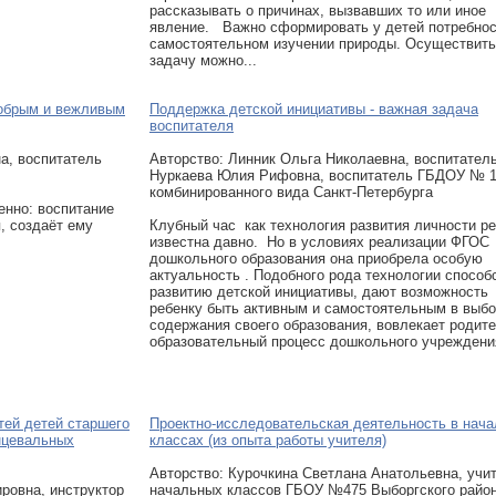
рассказывать о причинах, вызвавших то или иное
явление. Важно сформировать у детей потребнос
самостоятельном изучении природы. Осуществить
задачу можно...
добрым и вежливым
Поддержка детской инициативы - важная задача
воспитателя
а, воспитатель
Авторcтво: Линник Ольга Николаевна, воспитатель
Нуркаева Юлия Рифовна, воспитатель ГБДОУ № 
комбинированного вида Санкт-Петербурга
енно: воспитание
, создаёт ему
Клубный час как технология развития личности р
известна давно. Но в условиях реализации ФГОС
дошкольного образования она приобрела особую
актуальность . Подобного рода технологии способ
развитию детской инициативы, дают возможность
ребенку быть активным и самостоятельным в выб
содержания своего образования, вовлекает родите
образовательный процесс дошкольного учреждени
тей детей старшего
Проектно-исследовательская деятельность в нач
нцевальных
классах (из опыта работы учителя)
Авторcтво: Курочкина Светлана Анатольевна, учи
ровна, инструктор
начальных классов ГБОУ №475 Выборгского райо