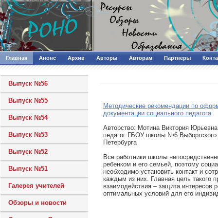
Главная
Анонс
Архив
Авторы
Авторам
Партнеры
Конт
Выпуск №56
Выпуск №55
Методические рекомендации по офо
документации социального педагога
Выпуск №54
Авторcтво: Мотина Виктория Юрьевна
Выпуск №53
педагог ГБОУ школы №6 Выборгского 
Петербурга
Выпуск №52
Все работники школы непосредственн
ребенком и его семьей, поэтому соци
Выпуск №51
необходимо установить контакт и сот
каждым из них. Главная цель такого 
Галерея учителей
взаимодействия – защита интересов р
оптимальных условий для его индивид
Обзоры и новости