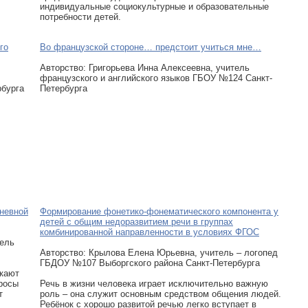
индивидуальные социокультурные и образовательные
потребности детей.
го
Во французской стороне… предстоит учиться мне…
Авторcтво: Григорьева Инна Алексеевна, учитель
французского и английского языков ГБОУ №124 Санкт-
рбурга
Петербурга
дневной
Формирование фонетико-фонематического компонента у
детей с общим недоразвитием речи в группах
комбинированной направленности в условиях ФГОС
тель
Авторcтво: Крылова Елена Юрьевна, учитель – логопед
ГБДОУ №107 Выборгского района Санкт-Петербурга
екают
росы
Речь в жизни человека играет исключительно важную
т
роль – она служит основным средством общения людей.
Ребёнок с хорошо развитой речью легко вступает в