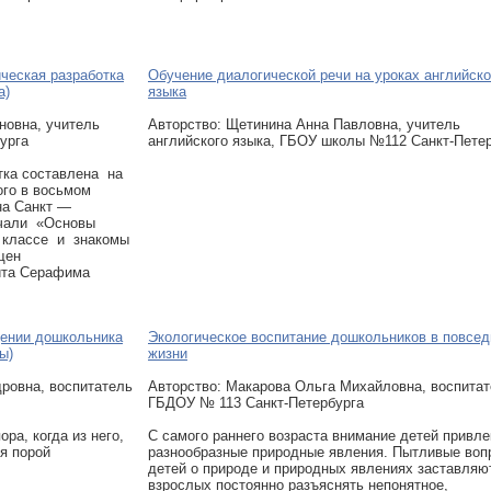
ческая разработка
Обучение диалогической речи на уроках английско
а)
языка
новна, учитель
Авторcтво: Щетинина Анна Павловна, учитель
урга
английского языка, ГБОУ школы №112 Санкт-Пете
тка составлена на
ого в восьмом
на Санкт —
учали «Основы
 классе и знакомы
щен
ита Серафима
щении дошкольника
Экологическое воспитание дошкольников в повсе
ы)
жизни
ровна, воспитатель
Авторcтво: Макарова Ольга Михайловна, воспита
ГБДОУ № 113 Санкт-Петербурга
ра, когда из него,
С самого раннего возраста внимание детей привл
ся порой
разнообразные природные явления. Пытливые воп
детей о природе и природных явлениях заставляю
взрослых постоянно разъяснять непонятное,