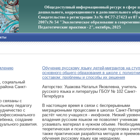
Общедоступный информационный ресурс в сфере ш
дошкольного, коррекционного и дополнительного обра
Свидетельство о регистрации Эл № ФС77-27423 от 07 
2007г.
№ 54 "Экологическое образование в современно
Педагогические практики - 2", октябрь, 2025
акты
рмлению
Обучение русскому языку детей-мигрантов на сту
основного общего образования в школе с полиэтн
составом: проблемы и способы их решения
, социальный
района Санкт-
Авторcтво: Ушакова Наталья Яковлевна, учитель
русского языка и литературы ГБОУ № 102 Санкт-
Петербурга
о связаны с
альному педагогу
В настоящее время в связи с беспрерывными
рудничество с
миграционными процессами в школах Санкт-Петер
профессионального
растёт число учащихся - инофонов. Низкий уровен
ебенка, создание
владения русским языком не позволяет ученикам
уального развития.
усваивать материал в нужном объеме. Необходим
теоретическая и психологическая подготовка учите
также практическая разработка методов и приемов
обучения русскому языку как неродному.