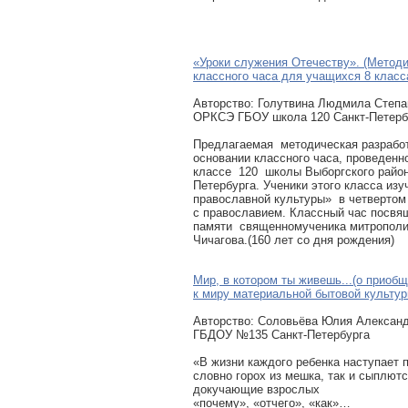
«Уроки служения Отечеству». (Методи
классного часа для учащихся 8 класс
Авторcтво: Голутвина Людмила Степа
ОРКСЭ ГБОУ школа 120 Санкт-Петерб
Предлагаемая методическая разрабо
основании классного часа, проведенн
классе 120 школы Выборгского райо
Петербурга. Ученики этого класса из
православной культуры» в четвертом
с православием. Классный час посвя
памяти священномученика митропол
Чичагова.(160 лет со дня рождения)
Мир, в котором ты живешь...(о приоб
к миру материальной бытовой культур
Авторcтво: Соловьёва Юлия Александ
ГБДОУ №135 Санкт-Петербурга
«В жизни каждого ребенка наступает по
словно горох из мешка, так и сыплют
докучающие взрослых
«почему», «отчего», «как»…