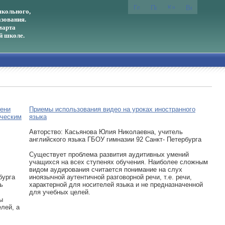
кольного,
зования.
марта
й школе.
пени
Приемы использования видео на уроках иностранного
ическим
языка
Авторcтво: Касьянова Юлия Николаевна, учитель
английского языка ГБОУ гимназии 92 Санкт- Петербурга
Существует проблема развития аудитивных умений
учащихся на всех ступенях обучения. Наиболее сложным
видом аудирования считается понимание на слух
бурга
иноязычной аутентичной разговорной речи, т.е. речи,
ь
характерной для носителей языка и не предназначенной
для учебных целей.
ы
лей, а