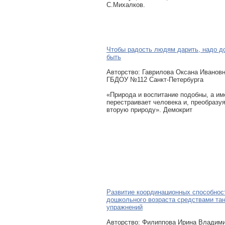
С.Михалков.
Чтобы радость людям дарить, надо 
быть
Авторcтво: Гаврилова Оксана Ивановн
ГБДОУ №112 Санкт-Петербурга
«Природа и воспитание подобны, а им
перестраивает человека и, преобразуя
вторую природу». Демокрит
Развитие координационных способнос
дошкольного возраста средствами та
упражнений
Авторcтво: Филиппова Ирина Владими