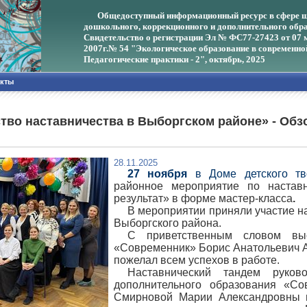
Общедоступный информационный ресурс в сфере ш
дошкольного, коррекционного и дополнительного обра
Свидетельство о регистрации Эл № ФС77-27423 от 07 
2007г.
№ 54 "Экологическое образование в современно
Педагогические практики - 2", октябрь, 2025
акты
во наставничества в Выборгском районе» - Обз
28.11.2025
27 ноября
в Доме детского т
районное мероприятие по настав
результат» в форме мастер-класса
.
В мероприятии приняли участие н
Выборгского района.
С приветственным словом вы
«Современник» Борис Анатольевич А
пожелал всем успехов в работе.
Наставнический тандем руков
дополнительного образования «С
Смирновой Марии Александровны п