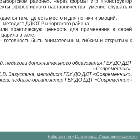
 Выборгском районе». Через формат игр «Конструктор
екты эффективного наставничества: умение слушать и
ется там, где есть место и для логики и эмоций.
, методист ДДЮТ Выборгского района.
или практическую ценность для применения в своей
царила в зале.
 — готовность быть внимательным, гибким и открытым к
ий, педагоги дополнительного образования ГБУ ДО ДДТ
«Современник»,
Е.В. Загустина, методист ГБУ ДО ДДТ «Современник»,
вцов, педагог-организатор ГБУ ДО ДДТ «Современник»
Работает на «1С-Битрикс: Управление сайтом»