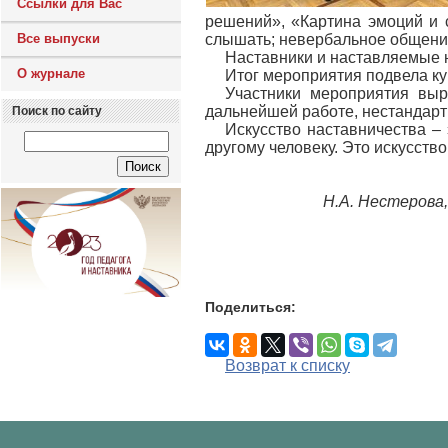
Ссылки для Вас
решений», «Картина эмоций и 
Все выпуски
слышать; невербальное общение
Наставники и наставляемые н
О журнале
Итог мероприятия подвела к
Участники мероприятия выр
дальнейшей работе, нестандарт
Поиск по сайту
Искусство наставничества – 
другому человеку. Это искусство
Н.А. Нестерова
Поделиться:
Возврат к списку