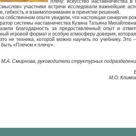
плечу: искусство наставничества в
смыслов» участники встречи исследовали важнейшие асп
, гибкость и взаимопонимание в принятии решений.
а собственном опыте увидели, что настоящая синергия рожда
уратор системы наставничества Кузина Татьяна Михайловна
азили благодарность за предоставленный опыт и отмет
ный игровой формат и особую атмосферу доверия, которая 
это не техника, которой можно научить по учебнику. Это
 быть «Плечом к плечу».
, М.А. Смирнова, руководители структурных подразделен
М.О. Климо