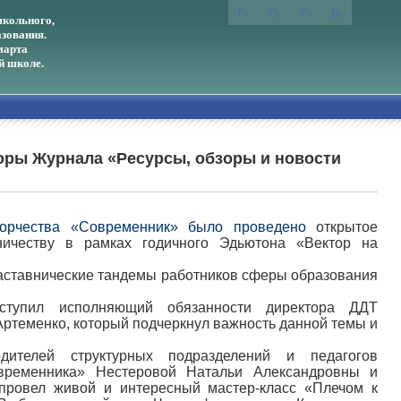
кольного,
зования.
марта
й школе.
оры Журнала «Ресурсы, обзоры и новости
ворчества «Современник» было проведено
открытое
ничеству в рамках годичного Эдьютона «Вектор на
аставнические тандемы работников сферы образования
ступил исполняющий обязанности директора ДДТ
ртеменко, который подчеркнул важность данной темы и
одителей структурных подразделений и педагогов
овременника» Нестеровой Натальи Александровны и
ровел живой и интересный мастер-класс «Плечом к