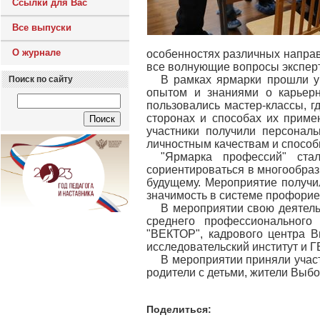
Ссылки для Вас
Все выпуски
О журнале
особенностях различных направл
все волнующие вопросы экспер
В рамках ярмарки прошли у
Поиск по сайту
опытом и знаниями о карьер
пользовались мастер-классы, г
сторонах и способах их приме
участники получили персонал
личностным качествам и способ
"Ярмарка профессий" ста
сориентироваться в многообраз
будущему. Мероприятие получи
значимость в системе профори
В мероприятии свою деятель
среднего профессиональног
"ВЕКТОР", кадрового центра В
исследовательский институт и
В мероприятии приняли участ
родители с детьми, жители Выбо
Поделиться: