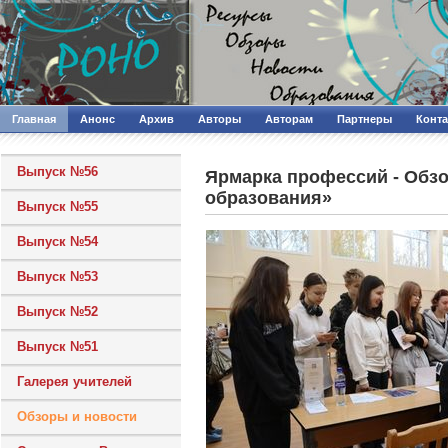
Главная
Анонс
Архив
Авторы
Авторам
Партнеры
Конт
Выпуск №56
Ярмарка профессий - Обз
образования»
Выпуск №55
Выпуск №54
Выпуск №53
Выпуск №52
Выпуск №51
Галерея учителей
Обзоры и новости