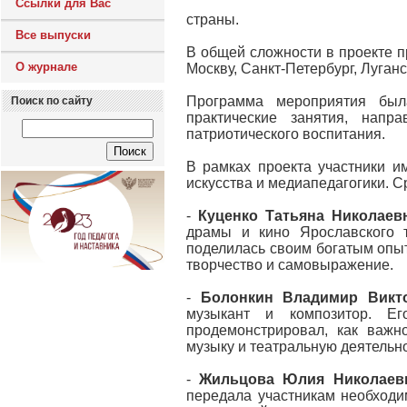
Ссылки для Вас
страны.
Все выпуски
В общей сложности в проекте п
О журнале
Москву, Санкт-Петербург, Луган
Программа мероприятия был
Поиск по сайту
практические занятия, нап
патриотического воспитания.
В рамках проекта участники и
искусства и медиапедагогики. С
-
Куценко Татьяна Николаев
драмы и кино Ярославского т
поделилась своим богатым опыт
творчество и самовыражение.
-
Болонкин Владимир Викт
музыкант и композитор. Ег
продемонстрировал, как важн
музыку и театральную деятельно
-
Жильцова Юлия Николаев
передала участникам необход