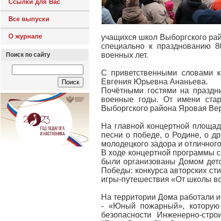
Ссылки для Вас
Все выпуски
О журнале
учащихся школ Выборгского рай
специально к празднованию 8
военных лет.
Поиск по сайту
С приветственными словами к
Евгения Юрьевна Ананьева.
Почётными гостями на праздн
военные годы. От имени стар
Выборгского района Яровая Ве
На главной концертной площадк
песни о победе, о Родине, о д
молодецкого задора и отличного
В ходе концертной программы с
были организованы Домом детс
Победы: конкурса авторских сти
игры-путешествия «От школы во
На территории Дома работали 
- «Юный пожарный», которую
безопасности Инженерно-строи