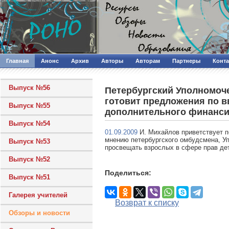
Главная
Анонс
Архив
Авторы
Авторам
Партнеры
Конт
Выпуск №56
Петербургский Уполномоч
готовит предложения по в
Выпуск №55
дополнительного финанси
Выпуск №54
01.09.2009
И. Михайлов приветствует п
мнению петербургского омбудсмена, Уп
Выпуск №53
просвещать взрослых в сфере прав де
Выпуск №52
Поделиться:
Выпуск №51
Галерея учителей
Возврат к списку
Обзоры и новости